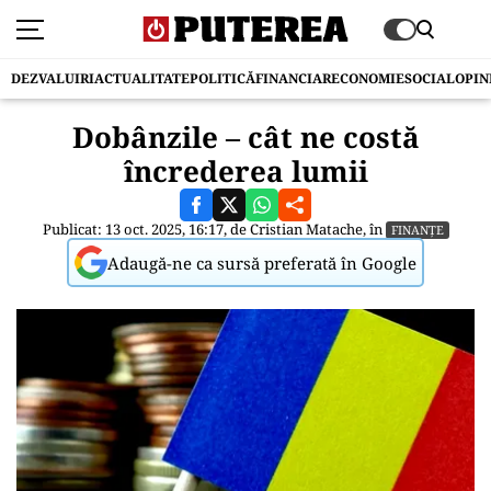
DEZVALUIRI
ACTUALITATE
POLITICĂ
FINANCIAR
ECONOMIE
SOCIAL
OPIN
Dobânzile – cât ne costă
încrederea lumii
Publicat: 13 oct. 2025, 16:17, de
Cristian Matache
, în
FINANȚE
Adaugă-ne ca sursă preferată în Google