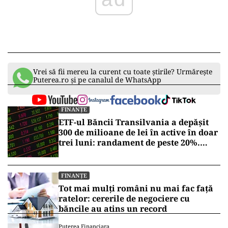
Vrei să fii mereu la curent cu toate știrile? Urmărește
Puterea.ro și pe canalul de WhatsApp
FINANȚE
ETF-ul Băncii Transilvania a depășit
300 de milioane de lei în active în doar
trei luni: randament de peste 20%.
Testul real va veni într-o perioadă de
corecții
FINANȚE
Tot mai mulți români nu mai fac față
ratelor: cererile de negociere cu
băncile au atins un record
Puterea Financiara