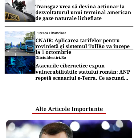
Transgaz vrea să devină acționar la
dezvoltatorul unui terminal american
de gaze naturale lichefiate
Puterea Financiara
CNAIR: Aplicarea tarifelor pentru
rovinietă și sistemul TollRo va începe
la 1 octombrie
Oficiuldestiri.ro
Atacurile cibernetice expun
vulnerabilitățile statului român: ANP
repetă scenariul e‑Terra. Ce ascund
comunicările oficiale și cine răspunde
pentru mentenanța IT a instituțiilor
publice
Alte Articole Importante