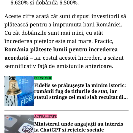
6,620% și dobândă 6,500%.
Aceste cifre arată cât sunt dispuși investitorii să
plătească pentru a împrumuta bani României.
Cu cât dobânzile sunt mai mici, cu atât
încrederea piețelor este mai mare. Practic,
România plătește lumii pentru încrederea
acordată
– iar costul acestei încrederi a scăzut
semnificativ față de emisiunile anterioare.
ECONOMIE
Fidelis se prăbușește la minim istoric:
românii fug de titlurile de stat, iar
statul strânge cel mai slab rezultat din
istorie
ACTUALITATE
Ministerul unde angajații au interzis
la ChatGPT și rețelele sociale