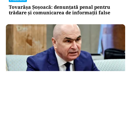
Tovarășa Șoșoacă: denunțată penal pentru
trădare și comunicarea de informații false
POLITICĂ
Bolojan acuză PSD și AUR. PNL vrea premier
tehnocrat: „Au lăsat România în faza finală de
absorbţie a PNRR”