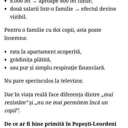
8.000 lei → aproape 800 lei lunar;
două salarii într-o familie → efectul devine
vizibil.
Pentru o familie cu doi copii, asta poate
însemna:
rata la apartament acoperită,
grădinița plătită,
sau pur și simplu respirație financiară.
Nu pare spectaculos la televizor.
Dar în viața reală face diferența dintre
„mai
rezistăm”
și
„nu ne mai permitem încă un
copil”
.
De ce ar fi bine primită în Popești-Leordeni