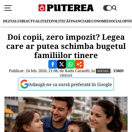
DEZVALUIRI
ACTUALITATE
POLITICĂ
FINANCIAR
ECONOMIE
SOCIAL
OPIN
Doi copii, zero impozit? Legea
care ar putea schimba bugetul
familiilor tinere
Publicat: 24 feb. 2026, 21:08, de
Radu Caranfil
, în
,
15869
SOCIAL
cititori
Adaugă-ne ca sursă preferată în Google