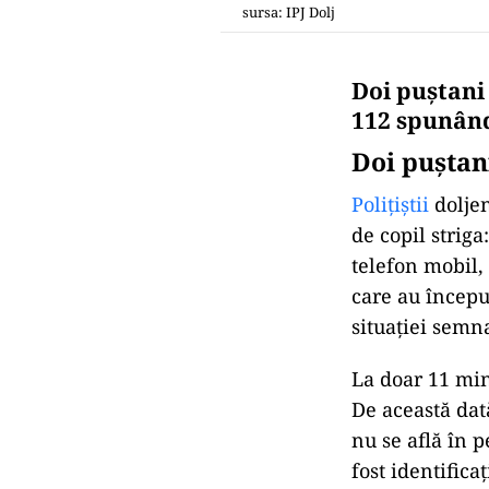
sursa: IPJ Dolj
Doi puştani 
112 spunând 
Doi puştani
Polițiștii
doljen
de copil strig
telefon mobil, 
care au începu
situației semna
La doar 11 min
De această dată
nu se află în p
fost identifica