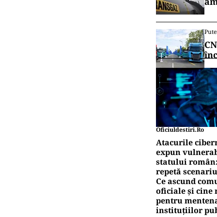
am
Pute
CN
în
Oficiuldestiri.ro
Atacurile ciber
expun vulnerabi
statului român
repetă scenariu
Ce ascund comu
oficiale și cin
pentru mentena
instituțiilor pu