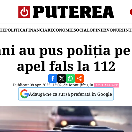
TE
POLITICĂ
FINANCIAR
ECONOMIE
SOCIAL
OPINII
ZVONURI
IN
ni au pus poliția pe
apel fals la 112
Publicat: 08 apr. 2025, 12:02, de
Ionut Jifcu
, în
ACTUALITATE
Adaugă-ne ca sursă preferată în Google