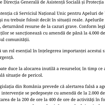
 Direcția Generală de Asistență Socială și Protecția 
 atenția că Serviciul Național Unic pentru Apeluri de
și nu trebuie folosit decât în situații reale. Apeluril
l, deturnând resurse de la cazuri grave. Conform legi
tăților se sancționează cu amendă de până la 4.000 de
ul comunității.
ă un rol esenţial în înţelegerea importanţei acestui 
urgenţă.
ate duce la alocarea inutilă a resurselor, în timp ce
ală situaţie de pericol.
gislaţia din România prevede că alertarea falsă a ag
e intervenţie se pedepseşte cu amendă de la 2.000 de 
tarea de la 200 de ore la 400 de ore de activităţi în f