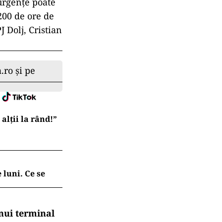
urgenţe poate
200 de ore de
J Dolj, Cristian
.ro și pe
lții la rând!”
 luni. Ce se
nui terminal