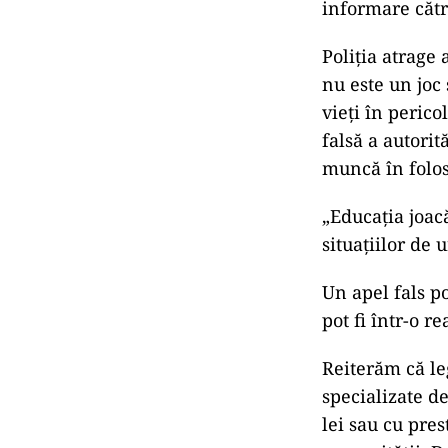
informare către
Poliția atrage
nu este un joc 
vieți în perico
falsă a autori
muncă în folos
„Educaţia joac
situaţiilor de 
Un apel fals po
pot fi într-o re
Reiterăm că le
specializate d
lei sau cu pres