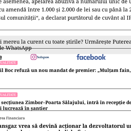
De asemenea, apelarea abuzivă a numărului unic de 
 cu amendă între 1.000 şi 2.000 de lei sau cu până la 
l comunităţii“, a declarat purtătorul de cuvânt al IP
ii mereu la curent cu toate știrile? Urmărește Puterea
 de WhatsApp
UALITATE
l Boc refuză un nou mandat de premier: „Mulțam fain, a
UALITATE
 secțiunea Zimbor–Poarta Sălajului, intră în recepție de
 lucrează în șantier
rea Financiara
ansgaz vrea să devină acționar la dezvoltatorul u