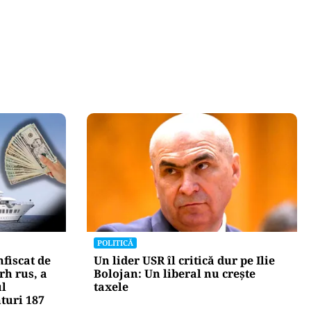
POLITICĂ
fiscat de
Un lider USR îl critică dur pe Ilie
rh rus, a
Bolojan: Un liberal nu crește
ul
taxele
nturi 187