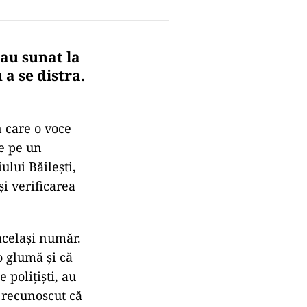
 au sunat la
a se distra.
n care o voce
de pe un
ului Băilești,
și verificarea
același număr.
o glumă și că
 polițiști, au
u recunoscut că