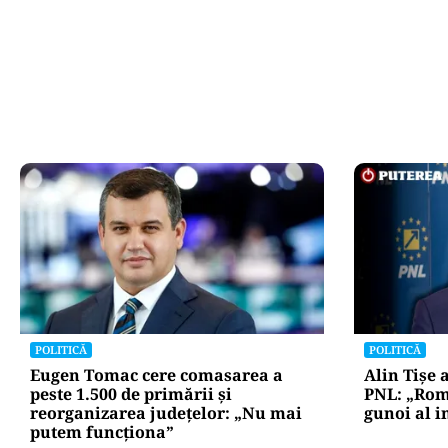
POLITICĂ
POLITICĂ
Eugen Tomac cere comasarea a
Alin Tișe 
peste 1.500 de primării și
PNL: „Rom
reorganizarea județelor: „Nu mai
gunoi al i
putem funcționa”