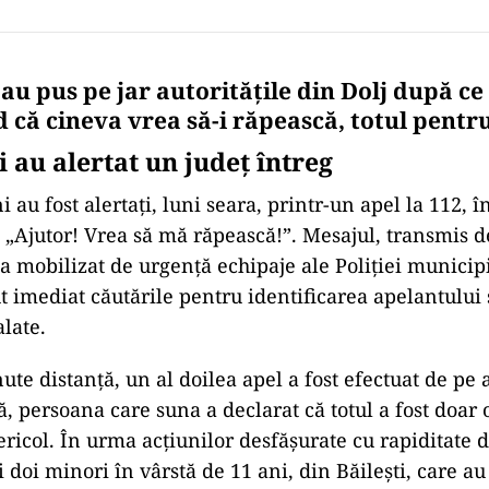
au pus pe jar autoritățile din Dolj după ce
că cineva vrea să-i răpească, totul pentru 
 au alertat un judeţ întreg
i au fost alertați, luni seara, printr-un apel la 112, î
a: „Ajutor! Vrea să mă răpească!”. Mesajul, transmis 
a mobilizat de urgență echipaje ale Poliției municipi
t imediat căutările pentru identificarea apelantului 
late.
ute distanță, un al doilea apel a fost efectuat de pe 
, persoana care suna a declarat că totul a fost doar 
ericol. În urma acțiunilor desfășurate cu rapiditate de
ți doi minori în vârstă de 11 ani, din Băilești, care a