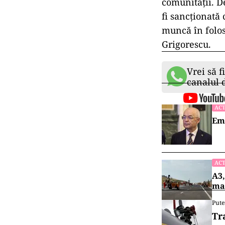
comunităţii. 
fi sancţionată
muncă în folosu
Grigorescu.
Vrei să f
canalul
ACT
Emi
ACT
A3,
mai
Pute
Tr