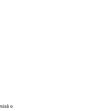
i
misă o