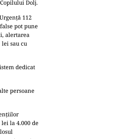
Copilului Dolj.
 Urgență 112
e false pot pune
i, alertarea
 lei sau cu
sistem dedicat
 alte persoane
enţiilor
lei la 4.000 de
olosul