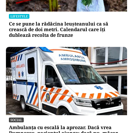
LIFESTYLE
Ce se pune la rădăcina leușteanului ca să
crească de doi metri. Calendarul care îți
dublează recolta de frunze
SOCIAL
Ambulanța cu escală la aprozar. Dacă vrea
Dumnezeu, pacientul ajunge; dacă nu, măcar