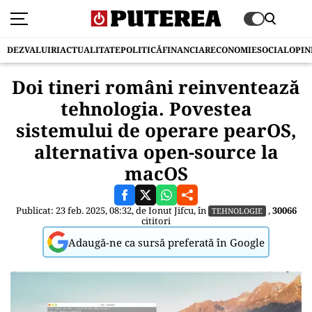
DEZVALUIRI
ACTUALITATE
POLITICĂ
FINANCIAR
ECONOMIE
SOCIAL
OPIN
Doi tineri români reinventează
tehnologia. Povestea
sistemului de operare pearOS,
alternativa open-source la
macOS
Publicat: 23 feb. 2025, 08:32, de
Ionut Jifcu
, în
,
30066
TEHNOLOGIE
cititori
Adaugă-ne ca sursă preferată în Google