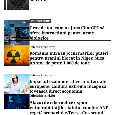
TEHNOLOGIE
Grav de tot: cum a ajuns ChatGPT să
ofere instrucțiuni pentru arme
biologice
Puterea Financiara
România intră în jocul marilor puteri
pentru uraniul blocat în Niger. Miza:
un stoc de peste 1.000 de tone
Puterea Financiara
Impactul economic al verii infernale
europene: căldura extremă începe să
lovească direct economia
Oficiuldestiri.ro
Atacurile cibernetice expun
vulnerabilitățile statului român: ANP
repetă scenariul e‑Terra. Ce ascund