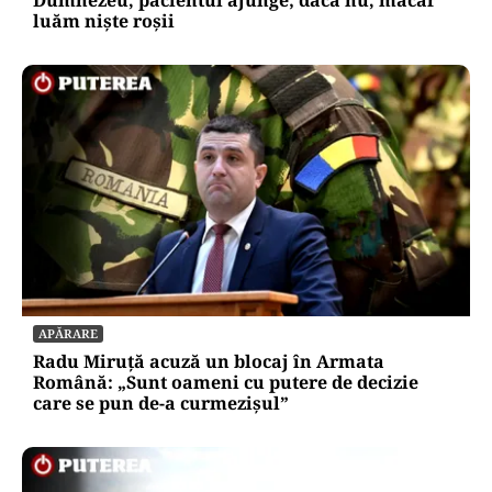
luăm niște roșii
APĂRARE
Radu Miruță acuză un blocaj în Armata
Română: „Sunt oameni cu putere de decizie
care se pun de-a curmezișul”