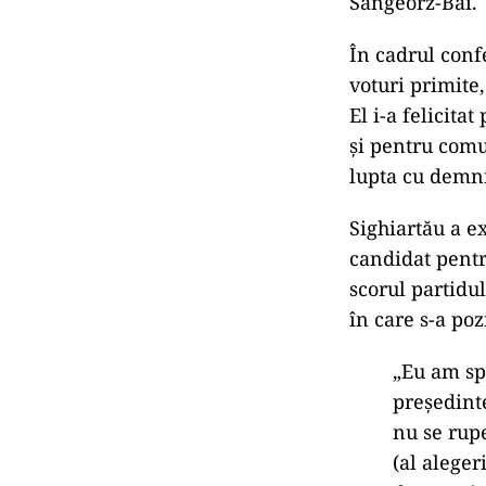
Sângeorz-Băi.
În cadrul conf
voturi primite
El i-a felicita
și pentru comu
lupta cu demni
Sighiartău a ex
candidat pentr
scorul partidul
în care s-a po
„Eu am spu
preşedint
nu se rup
(al aleger