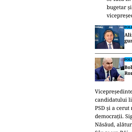
bugetar ș
vicepreșe
POLI
Ali
gun
POLI
Bol
Rom
Vicepreședinte
candidatului li
PSD și a cerut 
democrații. Sig
Năsăud, alătur