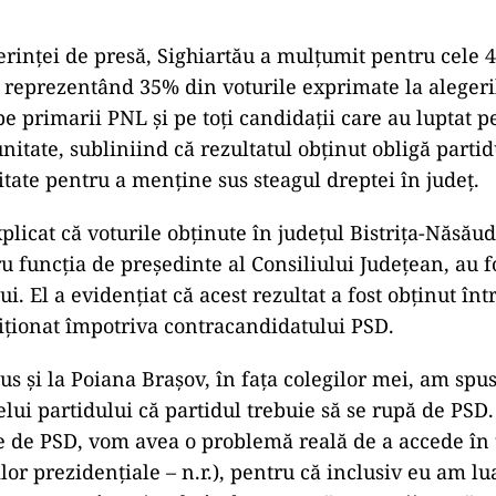
erinței de presă, Sighiartău a mulțumit pentru cele 
, reprezentând 35% din voturile exprimate la alegeril
t pe primarii PNL și pe toți candidații care au luptat 
nitate, subliniind că rezultatul obținut obligă parti
tate pentru a menține sus steagul dreptei în județ.
plicat că voturile obținute în județul Bistrița-Năsău
u funcția de președinte al Consiliului Județean, au f
ui. El a evidențiat că acest rezultat a fost obținut î
ziționat împotriva contracandidatului PSD.
s şi la Poiana Braşov, în faţa colegilor mei, am spus 
elui partidului că partidul trebuie să se rupă de PSD
e de PSD, vom avea o problemă reală de a accede în 
ilor prezidenţiale – n.r.), pentru că inclusiv eu am lu