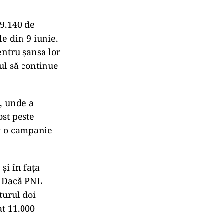
49.140 de
e din 9 iunie.
pentru șansa lor
dul să continue
d, unde a
ost peste
ntr-o campanie
şi în faţa
. Dacă PNL
turul doi
at 11.000