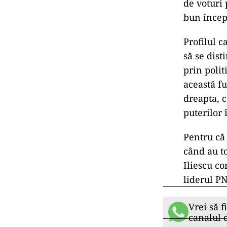
de voturi
bun încep
Profilul c
să se dist
prin polit
această f
dreapta, c
puterilor î
Pentru că 
când au t
Iliescu co
liderul P
Vrei să f
canalul