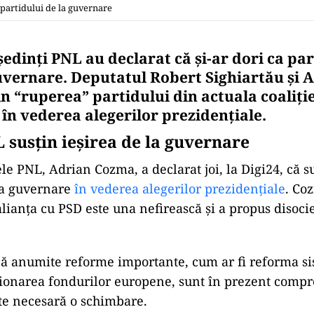
 partidului de la guvernare
edinți PNL au declarat că și-ar dori ca par
guvernare. Deputatul Robert Sighiartău și 
 “ruperea” partidului din actuala coaliţie
 în vederea alegerilor prezidențiale.
L susțin ieșirea de la guvernare
le PNL, Adrian Cozma, a declarat joi, la Digi24, că su
la guvernare
în vederea alegerilor prezidențiale
. Co
alianța cu PSD este una nefirească și a propus disoci
 că anumite reforme importante, cum ar fi reforma s
tionarea fondurilor europene, sunt în prezent comp
te necesară o schimbare.