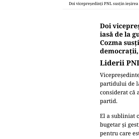
Doi vicepreședinți PNL susțin ieșirea
Doi vicepreș
iasă de la 
Cozma susțin
democraţii,
Liderii PN
Vicepreședinte
partidului de 
considerat că 
partid.
El a subliniat
bugetar și ges
pentru care es