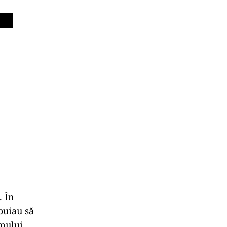
. În
buiau să
emului