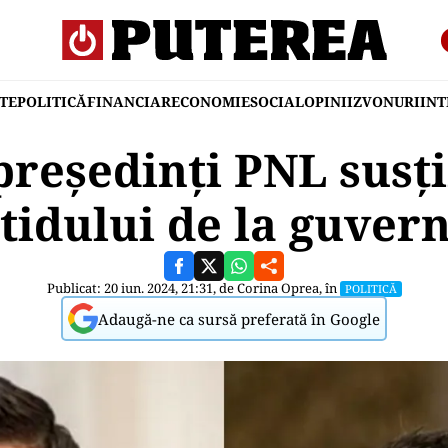
TE
POLITICĂ
FINANCIAR
ECONOMIE
SOCIAL
OPINII
ZVONURI
IN
președinți PNL susți
tidului de la guver
Publicat: 20 iun. 2024, 21:31, de
Corina Oprea
, în
POLITICĂ
Adaugă-ne ca sursă preferată în Google