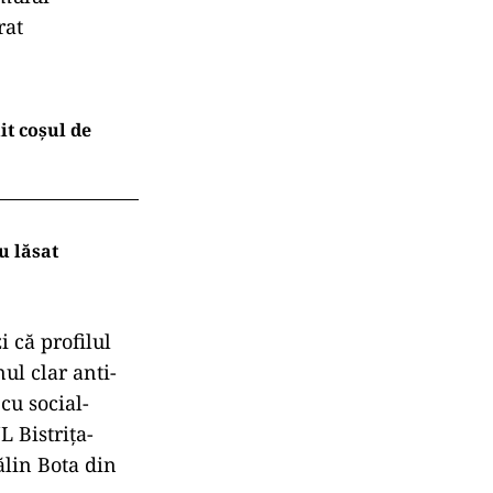
rat
t coșul de
u lăsat
 că profilul
ul clar anti-
cu social-
L Bistrița-
ălin Bota din