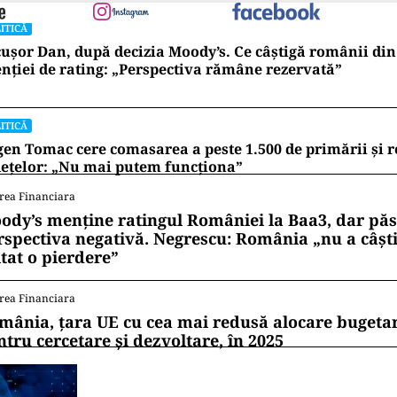
ITICĂ
ușor Dan, după decizia Moody’s. Ce câștigă românii din
nției de rating: „Perspectiva rămâne rezervată”
ITICĂ
en Tomac cere comasarea a peste 1.500 de primării și 
ețelor: „Nu mai putem funcționa”
rea Financiara
ody’s menține ratingul României la Baa3, dar pă
rspectiva negativă. Negrescu: România „nu a câști
itat o pierdere”
rea Financiara
mânia, țara UE cu cea mai redusă alocare bugetar
ntru cercetare și dezvoltare, în 2025