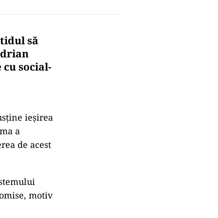
tidul să
Adrian
 cu social-
sține ieșirea
zma a
erea de acest
istemului
romise, motiv