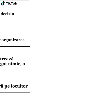
 decizia
reorganizarea
strează
gat nimic, a
ă pe locuitor