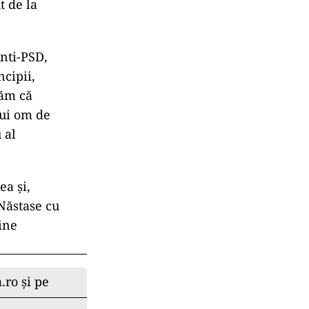
t de la
anti-PSD,
ncipii,
răm că
nui om de
 al
ea şi,
Năstase cu
ine
.ro și pe