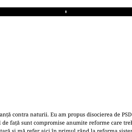
Play
ianță contra naturii. Eu am propus disocierea de PSD
de față sunt compromise anumite reforme care tre
 țară și mă refer aici în primul rând la reforma sist