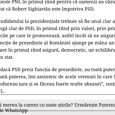
 peste PNL în primul rând pentru că oamenii au văzu
ut că Robert Sighiartău este împotriva PSD.
andidatului la prezidenţiale trebuie să fie unul clar 
ingă clar de PSD, în primul rând prin valori, prin pri
icile pe care le promovează, astfel încât să ne asigu
uncţie de preşedinte al României ajunge pe mâna u
are în primul rând asigură, democratic, un echilibru
n stat.
dacă PSD preia funcţia de preşedinte, au toată puter
oată puterea, îmi amintesc de acele vremuri în care 
nduceau ţara şi se făceau foarte multe abuzuri”, susț
NL.
ii mereu la curent cu toate știrile? Urmărește Puterea
 de WhatsApp