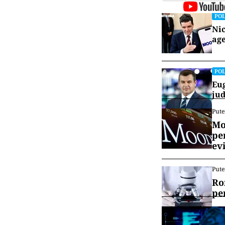
POL
Nic
age
POL
Eug
jud
Pute
Mo
pe
ev
Pute
Ro
pe