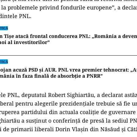
i la problemele privind fondurile europene”, a decla
dintele PNL.
TICĂ
n Tișe atacă frontal conducerea PNL: „România a deveni
oi al investitorilor”
TICĂ
ojan acuză PSD și AUR. PNL vrea premier tehnocrat: „A
ânia în faza finală de absorbţie a PNRR”
le PNL, deputatul Robert Sighiartău, a declarat astăzi
beral pentru alegerile prezidențiale trebuie să fie un
ruperea partidului din actuala coaliție de guvernare 
hiartău a susținut o conferință de presă la sediul PN
i de primarii liberali Dorin Vlașin din Năsăud și Căt