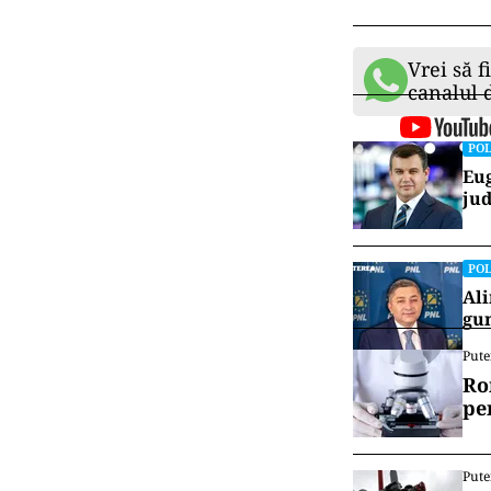
Vrei să f
canalul
POL
Eug
jud
POL
Ali
gun
Pute
Ro
pe
Pute