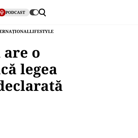
PODCAST
TERNAȚIONAL
LIFESTYLE
 are o
că legea
 declarată