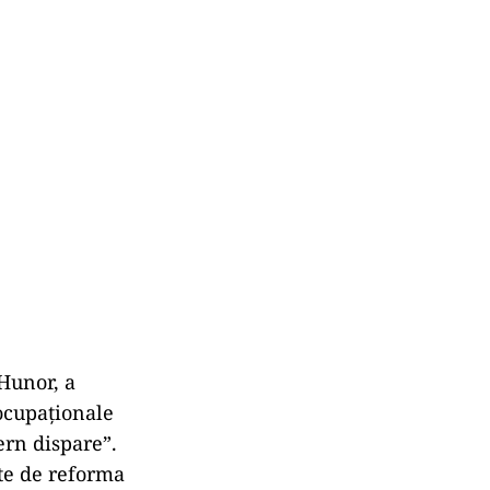
Hunor, a
ocupaţionale
vern dispare”.
ate de reforma