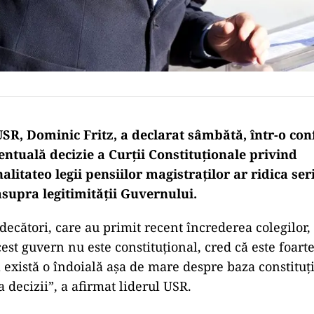
USR, Dominic Fritz, a declarat sâmbătă, într-o con
entuală decizie a Curţii Constituţionale privind
alitateo legii pensiilor magistraţilor ar ridica s
asupra legitimităţii Guvernului.
udecători, care au primit recent încrederea colegilor,
est guvern nu este constituţional, cred că este foart
 există o îndoială aşa de mare despre baza constituţ
 decizii”, a afirmat liderul USR.