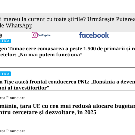
ii mereu la curent cu toate știrile? Urmărește Puterea
 de WhatsApp
ITICĂ
en Tomac cere comasarea a peste 1.500 de primării și 
ețelor: „Nu mai putem funcționa”
ITICĂ
n Tișe atacă frontal conducerea PNL: „România a deveni
oi al investitorilor”
rea Financiara
mânia, țara UE cu cea mai redusă alocare bugetar
ntru cercetare și dezvoltare, în 2025
rea Financiara