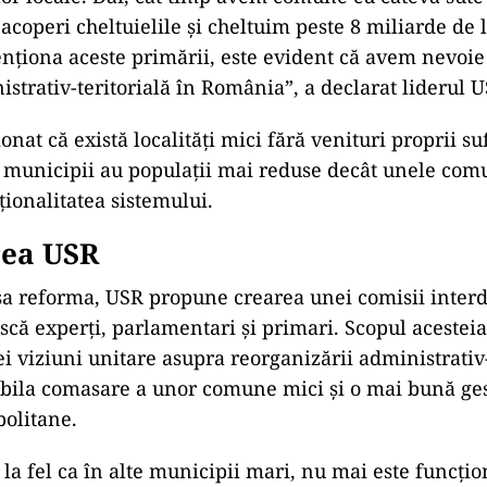
 acoperi cheltuielile şi cheltuim peste 8 miliarde de 
nţiona aceste primării, este evident că avem nevoi
strativ-teritorială în România”, a declarat liderul U
nat că există localităţi mici fără venituri proprii suf
re municipii au populaţii mai reduse decât unele com
ţionalitatea sistemului.
ea USR
a reforma, USR propune crearea unei comisii interd
scă experţi, parlamentari şi primari. Scopul acesteia 
i viziuni unitare asupra reorganizării administrativ-
bila comasare a unor comune mici şi o mai bună ge
olitane.
 la fel ca în alte municipii mari, nu mai este funcţi