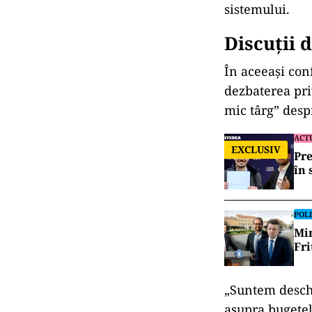
sistemului.
Discuţii 
În aceeaşi con
dezbaterea pri
mic târg” desp
ACT
EXCLUSIV
Pre
în 
POLI
Mir
Fri
„Suntem deschi
asupra bugetel