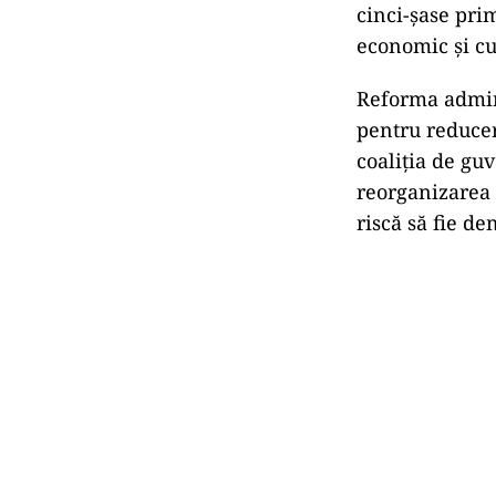
cinci-şase prim
economic şi cul
Reforma admini
pentru reducer
coaliţia de guv
reorganizarea 
riscă să fie de