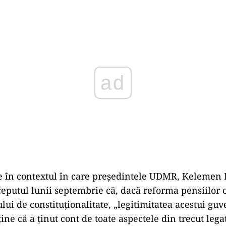
Play
e în contextul în care preşedintele UDMR, Kelemen 
ceputul lunii septembrie că, dacă reforma pensiilor 
ului de constituţionalitate, „legitimitatea acestui gu
ine că a ţinut cont de toate aspectele din trecut leg