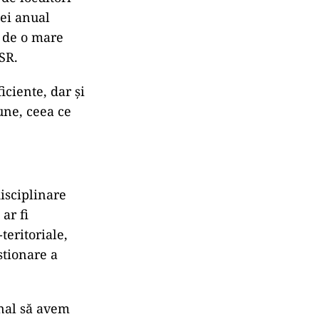
lei anual
e de o mare
SR.
iciente, dar şi
une, ceea ce
isciplinare
ar fi
teritoriale,
stionare a
onal să avem