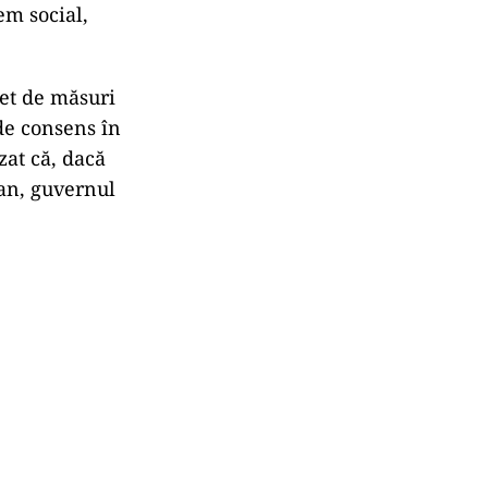
em social,
het de măsuri
de consens în
zat că, dacă
jan, guvernul