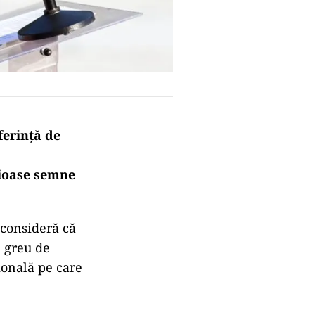
ferinţă de
erioase semne
 consideră că
e greu de
ională pe care