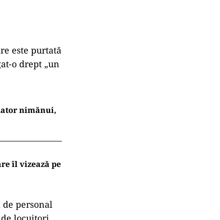
re este purtată
gat-o drept „un
 dator nimănui,
re îl vizează pe
 de personal
de locuitori