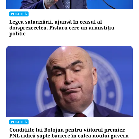
POLITICĂ
Legea salarizării, ajunsă în ceasul al
doisprezecelea. Pîslaru cere un armistițiu
politic
POLITICĂ
Condițiile lui Bolojan pentru viitorul premier.
PNL ridică șapte bariere în calea noului guvern