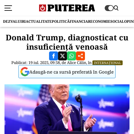
DEZVALUIRI
ACTUALITATE
POLITICĂ
FINANCIAR
ECONOMIE
SOCIAL
OPIN
Donald Trump, diagnosticat cu
insuficiență venoasă
Publicat: 19 iul. 2025, 09:58, de
Alice Călin
, în
INTERNAȚIONAL
Adaugă-ne ca sursă preferată în Google