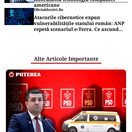
americane
Oficiuldestiri.ro
Atacurile cibernetice expun
vulnerabilitățile statului român: ANP
repetă scenariul e‑Terra. Ce ascund
comunicările oficiale și cine răspunde
pentru mentenanța IT a instituțiilor
publice
Alte Articole Importante