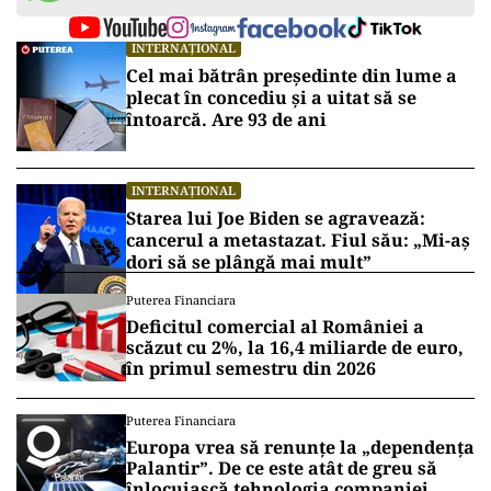
INTERNAȚIONAL
Cel mai bătrân președinte din lume a
plecat în concediu și a uitat să se
întoarcă. Are 93 de ani
INTERNAȚIONAL
Starea lui Joe Biden se agravează:
cancerul a metastazat. Fiul său: „Mi-aș
dori să se plângă mai mult”
Puterea Financiara
Deficitul comercial al României a
scăzut cu 2%, la 16,4 miliarde de euro,
în primul semestru din 2026
Puterea Financiara
Europa vrea să renunțe la „dependența
Palantir”. De ce este atât de greu să
înlocuiască tehnologia companiei