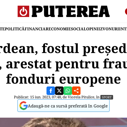
TE
POLITICĂ
FINANCIAR
ECONOMIE
SOCIAL
OPINII
ZVONURI
IN
dean, fostul președ
 arestat pentru fra
fonduri europene
Publicat: 15 iun. 2023, 07:48, de
Viorela Pitulice
, în
SPORT
Adaugă-ne ca sursă preferată în Google