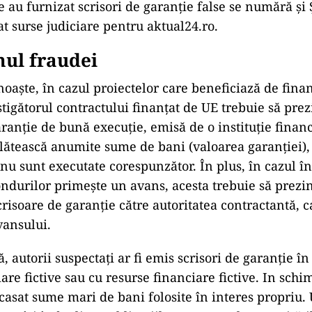
re au furnizat scrisori de garanție false se numără ș
t surse judiciare pentru aktual24.ro.
ul fraudei
oaște, în cazul proiectelor care beneficiază de fina
tigătorul contractului finanțat de UE trebuie să prez
aranție de bună execuție, emisă de o instituție financ
lătească anumite sume de bani (valoarea garanției), 
 nu sunt executate corespunzător. În plus, în cazul î
ondurilor primește un avans, acesta trebuie să prezin
risoare de garanție către autoritatea contractantă, c
vansului.
ă, autorii suspectați ar fi emis scrisori de garanție 
iare fictive sau cu resurse financiare fictive. In schi
ncasat sume mari de bani folosite în interes propriu