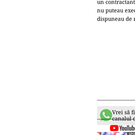
un contractant 
nu puteau exec
dispuneau de r
Vrei să f
canalul
SP