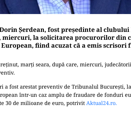
 Dorin Șerdean, fost președinte al clubulu
, miercuri, la solicitarea procurorilor din 
European, fiind acuzat că a emis scrisori f
reținut, marți seara, după care, miercuri, judecători
ventiv.
i a fost arestat preventiv de Tribunalul București, l
ropean într-un caz amplu de fraudare de fonduri eu
te 30 de milioane de euro, potrivit
Aktual24.ro.
Play