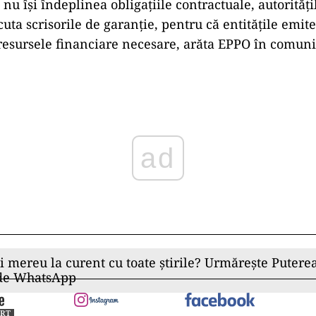
nu își îndeplinea obligațiile contractuale, autorităț
uta scrisorile de garanție, pentru că entitățile emit
esursele financiare necesare, arăta EPPO în comuni
ad
ii mereu la curent cu toate știrile? Urmărește Puterea
 de WhatsApp
ORT