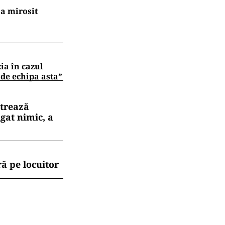
a mirosit
zia în cazul
 de echipa asta”
strează
gat nimic, a
ă pe locuitor