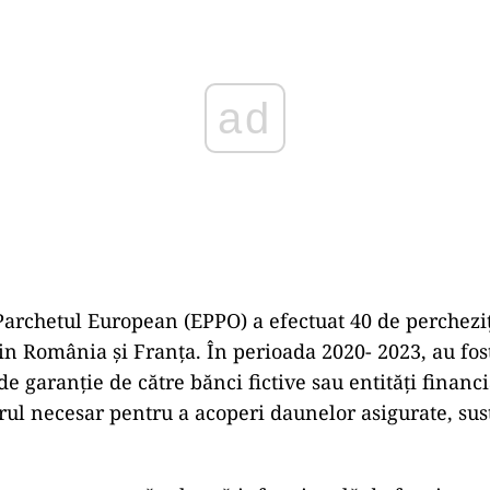
Parchetul European (EPPO) a efectuat 40 de percheziț
din România și Franța. În perioada 2020- 2023, au fo
de garanție de către bănci fictive sau entități financ
l necesar pentru a acoperi daunelor asigurate, susț