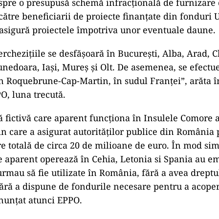
spre o presupusă schemă infracțională de furnizare d
către beneficiarii de proiecte finanțate din fonduri 
asigură proiectele împotriva unor eventuale daune.
rchezițiile se desfășoară în București, Alba, Arad, C
edoara, Iași, Mureș și Olt. De asemenea, se efectu
 în Roquebrune-Cap-Martin, în sudul Franței”, arăta î
, luna trecută.
ă fictivă care aparent funcționa în Insulele Comore a
in care a asigurat autorităților publice din România 
 totală de circa 20 de milioane de euro. În mod simil
e aparent operează în Cehia, Letonia si Spania au em
urmau să fie utilizate în România, fără a avea dreptu
 fără a dispune de fondurile necesare pentru a acope
anunțat atunci EPPO.