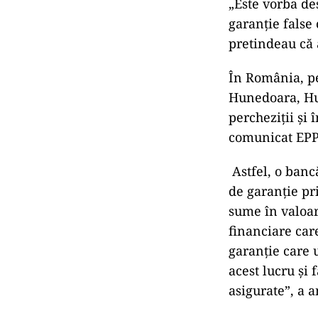
„Este vorba de
garanție false 
pretindeau că 
În România, pe
Hunedoara, Hun
percheziții și
comunicat EPPO
Astfel, o banc
de garanție pr
sume în valoare
financiare car
garanție care 
acest lucru și
asigurate”, a 