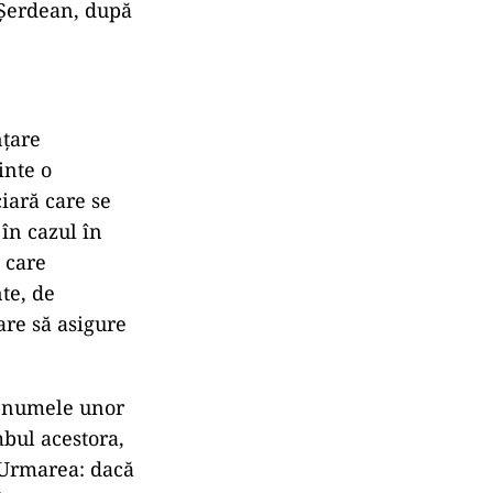
i Șerdean, după
nțare
inte o
iară care se
în cazul în
n care
te, de
are să asigure
în numele unor
mbul acestora,
. Urmarea: dacă