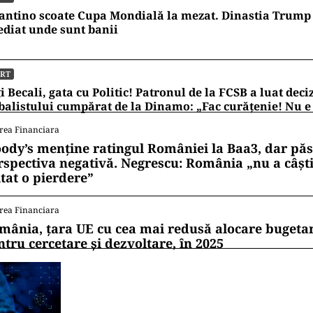
antino scoate Cupa Mondială la mezat. Dinastia Trump 
diat unde sunt banii
ORT
i Becali, gata cu Politic! Patronul de la FCSB a luat deci
balistului cumpărat de la Dinamo: „Fac curățenie! Nu e
rea Financiara
ody’s menține ratingul României la Baa3, dar pă
rspectiva negativă. Negrescu: România „nu a câști
itat o pierdere”
rea Financiara
mânia, țara UE cu cea mai redusă alocare bugetar
ntru cercetare și dezvoltare, în 2025