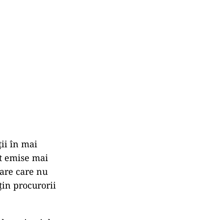
ii în mai
st emise mai
iare care nu
in procurorii