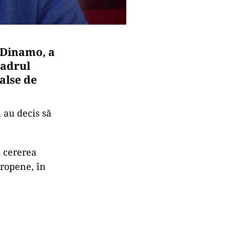
i Dinamo, a
cadrul
alse de
i au decis să
a cererea
ropene, în