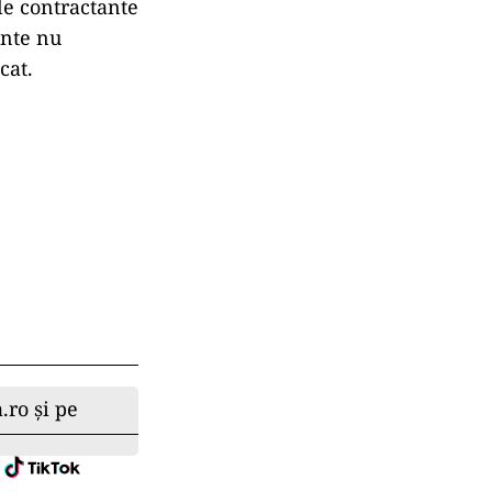
ile contractante
ente nu
cat.
.ro și pe