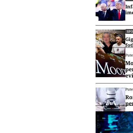
Inf
ime
SP
Gig
fot
Pute
Mo
pe
ev
Pute
Ro
pe