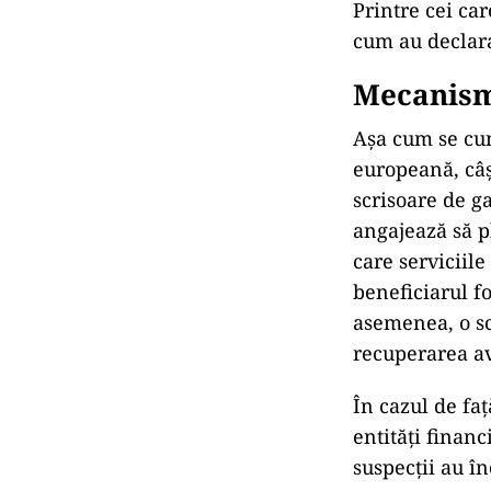
Printre cei ca
cum au declara
Mecanism
Așa cum se cun
europeană, câș
scrisoare de g
angajează să p
care serviciile
beneficiarul f
asemenea, o sc
recuperarea a
În cazul de faț
entități financ
suspecții au î