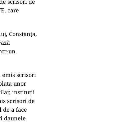
e scrisori de
UE, care
luj, Constanța,
ează
ntr-un
 emis scrisori
plata unor
ar, instituții
is scrisori de
l de a face
ri daunele