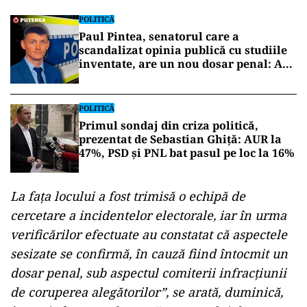
POLITICĂ
Paul Pintea, senatorul care a
scandalizat opinia publică cu studiile
inventate, are un nou dosar penal: A
fost prins la volan fără permis de
conducere
POLITICĂ
Primul sondaj din criza politică,
prezentat de Sebastian Ghiță: AUR la
47%, PSD și PNL bat pasul pe loc la 16%
La faţa locului a fost trimisă o echipă de
cercetare a incidentelor electorale, iar în urma
verificărilor efectuate au constatat că aspectele
sesizate se confirmă, în cauză fiind întocmit un
dosar penal, sub aspectul comiterii infracţiunii
de coruperea alegătorilor”, se arată, duminică,