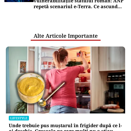
vulnerabilitățile statului român: ANP
repetă scenariul e‑Terra. Ce ascund
comunicările oficiale și cine răspunde
pentru mentenanța IT a instituțiilor
publice
Alte Articole Importante
LIFESTYLE
Unde trebuie pus muștarul în frigider după ce l-