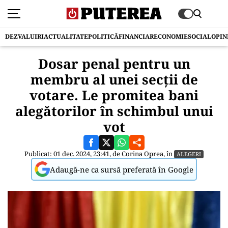
DEZVALUIRI
ACTUALITATE
POLITICĂ
FINANCIAR
ECONOMIE
SOCIAL
OPIN
Dosar penal pentru un
membru al unei secții de
votare. Le promitea bani
alegătorilor în schimbul unui
vot
Publicat: 01 dec. 2024, 23:41, de
Corina Oprea
, în
ALEGERI
Adaugă-ne ca sursă preferată în Google