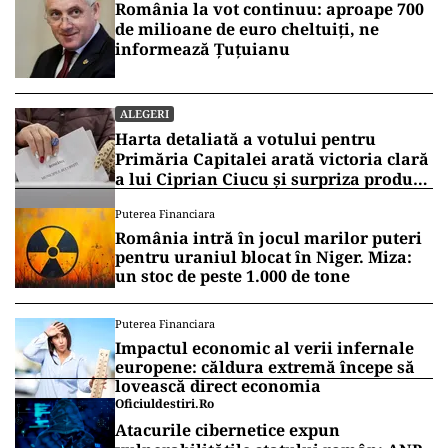
România la vot continuu: aproape 700
de milioane de euro cheltuiți, ne
informează Țuțuianu
ALEGERI
Harta detaliată a votului pentru
Primăria Capitalei arată victoria clară
a lui Ciprian Ciucu și surpriza produsă
de Anca Alexandrescu
Puterea Financiara
România intră în jocul marilor puteri
pentru uraniul blocat în Niger. Miza:
un stoc de peste 1.000 de tone
Puterea Financiara
Impactul economic al verii infernale
europene: căldura extremă începe să
lovească direct economia
Oficiuldestiri.ro
Atacurile cibernetice expun