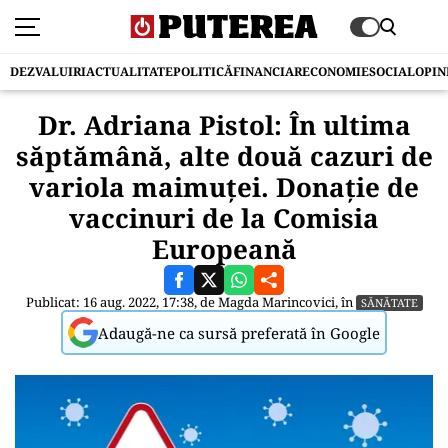
DEZVALUIRI
ACTUALITATE
POLITICĂ
FINANCIAR
ECONOMIE
SOCIAL
OPIN
Dr. Adriana Pistol: În ultima
săptămână, alte două cazuri de
variola maimuței. Donație de
vaccinuri de la Comisia
Europeană
Publicat: 16 aug. 2022, 17:38, de
Magda Marincovici
, în
SĂNĂTATE
Adaugă-ne ca sursă preferată în Google