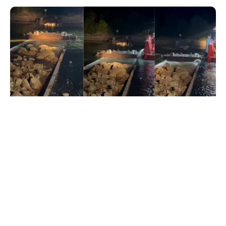
ACTUALITATE
Primele două barje, scufundate cu succes în
Dunăre. Radu Miruță: „Este o procedură lentă
pentru a se așeza cât mai bine”
TOS
Politica Cookies
Protecția Datelor Personale
Despre Noi
Publicitate
Echipa