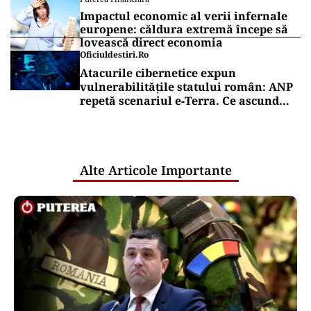
Impactul economic al verii infernale
europene: căldura extremă începe să
lovească direct economia
Oficiuldestiri.ro
Atacurile cibernetice expun
vulnerabilitățile statului român: ANP
repetă scenariul e‑Terra. Ce ascund
comunicările oficiale și cine răspunde
pentru mentenanța IT a instituțiilor
publice
Alte Articole Importante