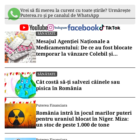
Vrei să fii mereu la curent cu toate știrile? Urmărește
Puterea.ro și pe canalul de WhatsApp
SĂNĂTATE
Mesajul Agenției Naționale a
Medicamentului: De ce au fost blocate
temporar la vânzare Colebil și
Panzcebil
SĂNĂTATE
Cât costă să-ți salvezi câinele sau
pisica în România
Puterea Financiara
România intră în jocul marilor puteri
pentru uraniul blocat în Niger. Miza:
un stoc de peste 1.000 de tone
Puterea Financiara