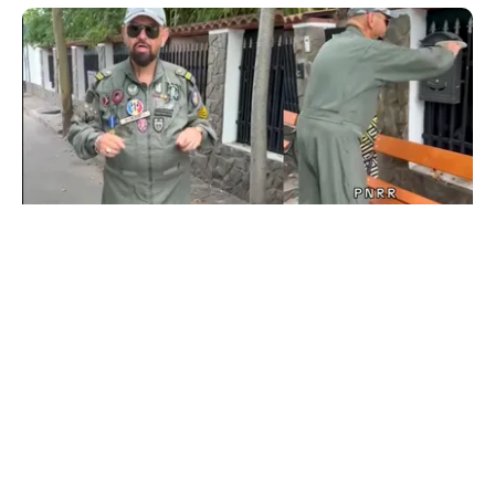
POLITICĂ
Cristian Popescu Piedone, în uniformă militară
pe TikTok: „S-a întors boomerangul, gata de
luptă”
TOS
Politica Cookies
Protecția Datelor Personale
Despre Noi
Publicitate
Echipa