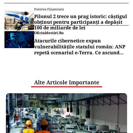
Puterea Financiara
Pilonul 2 trece un prag istoric: câștigul
obținut pentru participanți a depășit
100 de miliarde de lei
Oficiuldestiri.ro
Atacurile cibernetice expun
vulnerabilitățile statului român: ANP
repetă scenariul e‑Terra. Ce ascund
comunicările oficiale și cine răspunde
pentru mentenanța IT a instituțiilor
publice
Alte Articole Importante