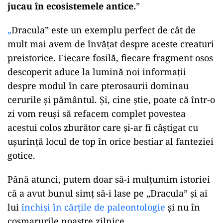
jucau în ecosistemele antice.
”
„
Dracula” este un exemplu perfect de cât de
mult mai avem de învățat despre aceste creaturi
preistorice. Fiecare fosilă, fiecare fragment osos
descoperit aduce la lumină noi informații
despre modul în care pterosaurii dominau
cerurile și pământul. Și, cine știe, poate că într-o
zi vom reuși să refacem complet povestea
acestui colos zburător care și-ar fi câștigat cu
ușurință locul de top în orice bestiar al fanteziei
gotice.
Până atunci, putem doar să-i mulțumim istoriei
că a avut bunul simț să-i lase pe „Dracula” și ai
lui
închiși în cărțile de paleontologie
și nu în
coșmarurile noastre zilnice.