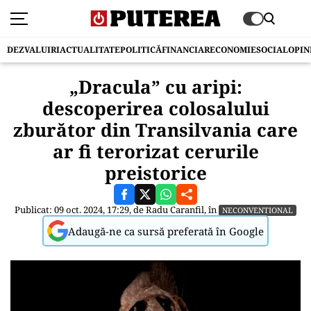
DEZVALUIRI
ACTUALITATE
POLITICĂ
FINANCIAR
ECONOMIE
SOCIAL
OPIN
„Dracula” cu aripi:
descoperirea colosalului
zburător din Transilvania care
ar fi terorizat cerurile
preistorice
Publicat: 09 oct. 2024, 17:29, de
Radu Caranfil
, în
NECONVENTIONAL
Adaugă-ne ca sursă preferată în Google