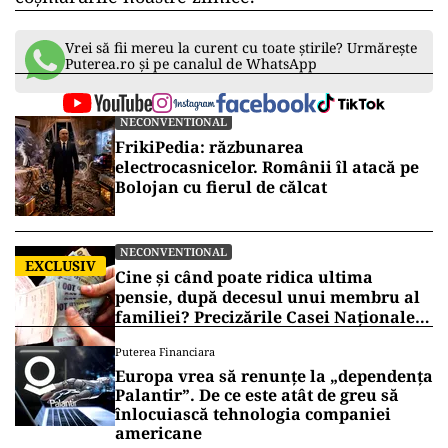
Vrei să fii mereu la curent cu toate știrile? Urmărește
Puterea.ro și pe canalul de WhatsApp
NECONVENTIONAL
FrikiPedia: răzbunarea
electrocasnicelor. Românii îl atacă pe
Bolojan cu fierul de călcat
NECONVENTIONAL
EXCLUSIV
Cine și când poate ridica ultima
pensie, după decesul unui membru al
familiei? Precizările Casei Naționale
de Pensii
Puterea Financiara
Europa vrea să renunțe la „dependența
Palantir”. De ce este atât de greu să
înlocuiască tehnologia companiei
americane