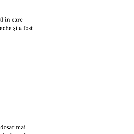
l în care
che și a fost
n dosar mai