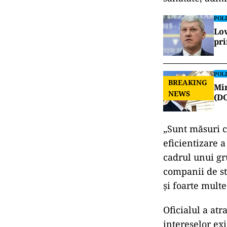
POLI
Lov
pr
POLI
BREAKING
Min
NEWS
(D
„Sunt măsuri c
eficientizare a
cadrul unui gr
companii de st
și foarte mult
Oficialul a atr
intereselor exi