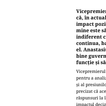
Vicepremier
că, în actua
impact pozi
mine este să
indiferent 
continua, b
el. Anastasi
bine guvernu
funcție și s
Vicepremierul 
pentru a analiz
și al presiuni
precizat că ace
răspunsuri la î
impactul deciz