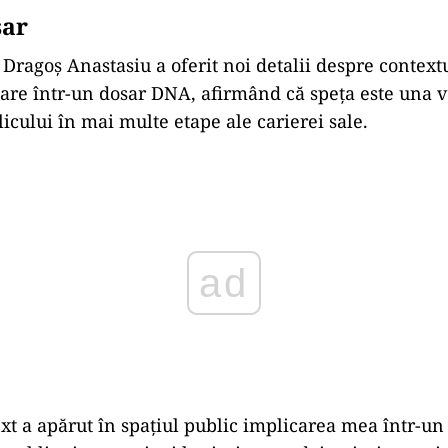
sar
Dragoș Anastasiu a oferit noi detalii despre contextu
re într-un dosar DNA, afirmând că speța este una ve
icului în mai multe etape ale carierei sale.
ad
ext a apărut în spațiul public implicarea mea într-u