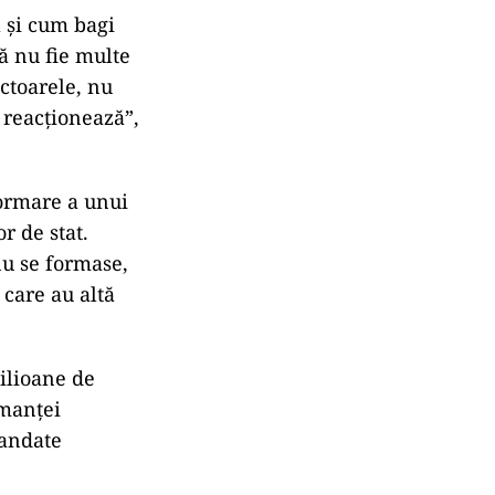
a și cum bagi
să nu fie multe
ctoarele, nu
 reacționează”,
formare a unui
r de stat.
nu se formase,
 care au altă
ilioane de
manței
mandate