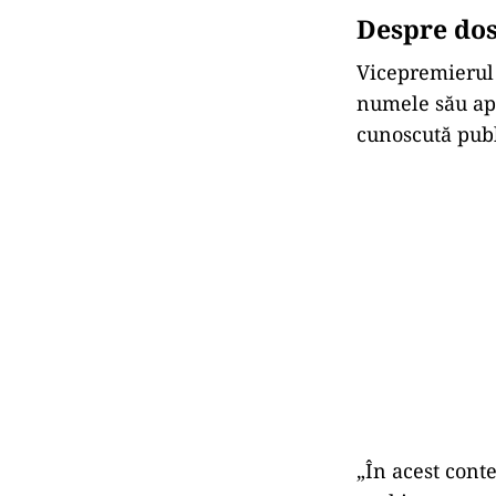
Despre do
Vicepremierul 
numele său apa
cunoscută publ
„În acest cont