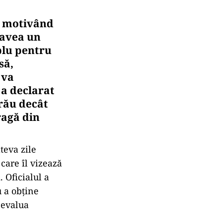
, motivând
 avea un
plu pentru
să,
 va
 a declarat
 rău decât
ragă din
teva zile
 care îl vizează
 Oficialul a
u a obține
 evalua