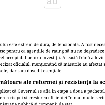
tului este extrem de dură, de tensionată. A fost nece
sc pentru ca agențiile de rating să nu ne degradeze
l acceptabil pentru investiții. Această frână a lovit
recizat oficialul, menționând că măsurile au afectat 
sele, dar s-au dovedit esențiale.
mătoare ale reformei și rezistența la 
plicat că Guvernul se află în etapa a doua a pachetu
rea risipei și creșterea eficienței în mai multe sect
nistrație publică și companii de stat.