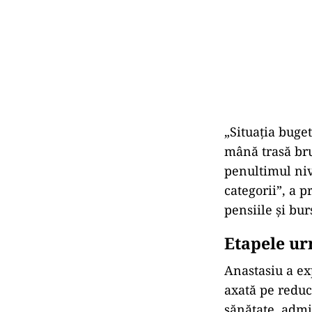
„Situația buge
mână trasă bru
penultimul nive
categorii”, a p
pensiile și bur
Etapele ur
Anastasiu a ex
axată pe reduce
sănătate, admi