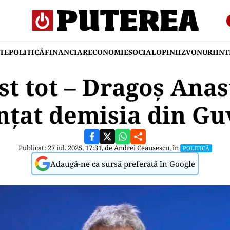
TE
POLITICĂ
FINANCIAR
ECONOMIE
SOCIAL
OPINII
ZVONURI
IN
st tot – Dragoș Anas
nțat demisia din Gu
Publicat: 27 iul. 2025, 17:31, de
Andrei Ceausescu
, în
POLITICĂ
Adaugă-ne ca sursă preferată în Google