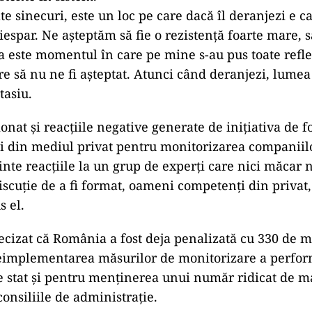
e sinecuri, este un loc pe care dacă îl deranjezi e c
iespar. Ne așteptăm să fie o rezistență foarte mare, 
a este momentul în care pe mine s-au pus toate refle
are să nu ne fi așteptat. Atunci când deranjezi, lumea
tasiu.
onat și reacțiile negative generate de inițiativa de 
i din mediul privat pentru monitorizarea companiilo
nte reacțiile la un grup de experți care nici măcar 
iscuție de a fi format, oameni competenți din privat,
s el.
ecizat că România a fost deja penalizată cu 330 de m
eimplementarea măsurilor de monitorizare a perfor
 stat și pentru menținerea unui număr ridicat de 
onsiliile de administrație.