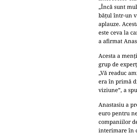
„Încă sunt mult
bățul într-un v
aplauze. Acest
este ceva la c
a afirmat Anas
Acesta a menți
grup de experț
„Vă readuc ami
era în primă d
viziune”, a spu
Anastasiu a pr
euro pentru n
companiilor de
interimare în c