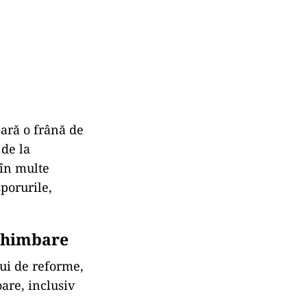
sară o frână de
 de la
 în multe
sporurile,
schimbare
lui de reforme,
oare, inclusiv