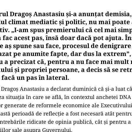
ul Dragoș Anastasiu și-a anunțat demisia
lul climat mediatic și politic, nu mai poate
tiv. „I-am spus premierului că cel mai sim
 fac acest pas, însă doar dacă pot ajuta. În
ce aș spune sau face, procesul de denigrare
azat pe anumite fapte, dar dus la extrem”,
u a precizat că, pentru a nu face mai mult
lui și propriei persoane, a decis să se ret
ă facă un pas în lateral.
Dragoș Anastasiu a declarat duminică că și-a luat câ
a situația în care se află, în contextul anchetei DNA
lor generate de reformele economice ale Executivului.
astă perioadă de reflecție a fost necesară atât pentr
ntrebările ridicate de opinia publică, cât și pentru a
iilor sale asupra Guvernului.