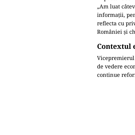
„Am luat câtev
informații, pe
reflecta cu pr
României și ch
Contextul 
Vicepremierul 
de vedere econ
continue refor