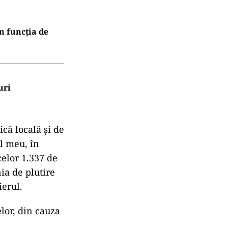
n funcția de
uri
că locală și de
ul meu, în
elor 1.337 de
ia de plutire
ierul.
elor, din cauza