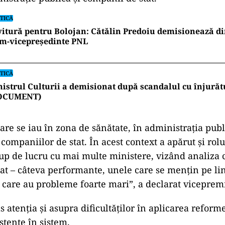
TICĂ
itură pentru Bolojan: Cătălin Predoiu demisionează di
im-vicepreședinte PNL
TICĂ
istrul Culturii a demisionat după scandalul cu înjurăt
OCUMENT)
are se iau în zona de sănătate, în administrația publi
 companiilor de stat. În acest context a apărut și rol
up de lucru cu mai multe ministere, vizând analiza c
at – câteva performante, unele care se mențin pe lin
e care au probleme foarte mari”, a declarat viceprem
as atenția și asupra dificultăților în aplicarea reform
stente în sistem.