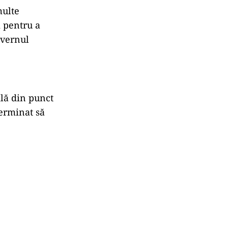
multe
i pentru a
uvernul
ilă din punct
terminat să