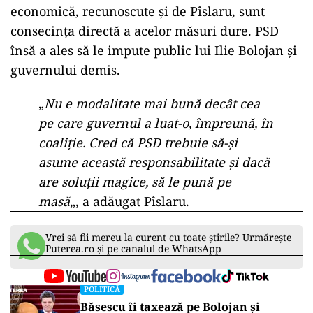
economică, recunoscute și de Pîslaru, sunt
consecința directă a acelor măsuri dure. PSD
însă a ales să le impute public lui Ilie Bolojan și
guvernului demis.
„
Nu e modalitate mai bună decât cea
pe care guvernul a luat-o, împreună, în
coaliție. Cred că PSD trebuie să-și
asume această responsabilitate și dacă
are soluții magice, să le pună pe
masă
„, a adăugat Pîslaru.
Vrei să fii mereu la curent cu toate știrile? Urmărește
Puterea.ro și pe canalul de WhatsApp
POLITICĂ
Băsescu îi taxează pe Bolojan și