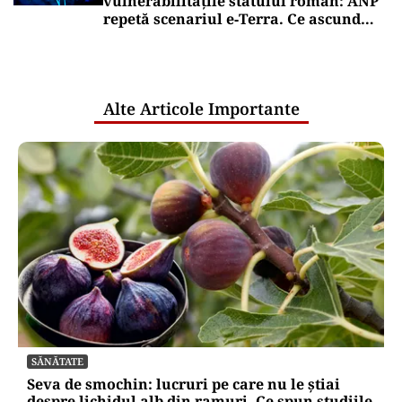
vulnerabilitățile statului român: ANP
repetă scenariul e‑Terra. Ce ascund
comunicările oficiale și cine răspunde
pentru mentenanța IT a instituțiilor
publice
Alte Articole Importante
SĂNĂTATE
Seva de smochin: lucruri pe care nu le știai
despre lichidul alb din ramuri. Ce spun studiile