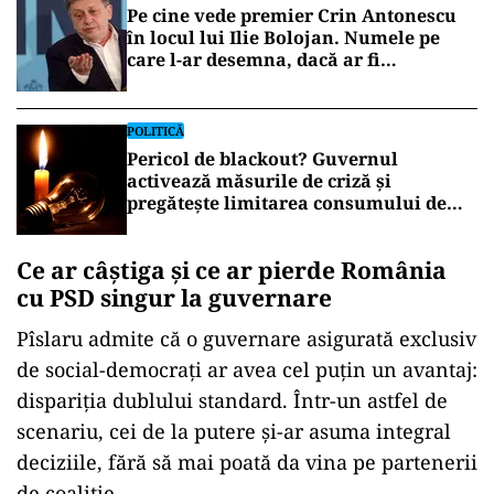
Pe cine vede premier Crin Antonescu
în locul lui Ilie Bolojan. Numele pe
care l-ar desemna, dacă ar fi
președinte
POLITICĂ
Pericol de blackout? Guvernul
activează măsurile de criză și
pregătește limitarea consumului de
energie
Ce ar câștiga și ce ar pierde România
cu PSD singur la guvernare
Pîslaru admite că o guvernare asigurată exclusiv
de social-democrați ar avea cel puțin un avantaj:
dispariția dublului standard. Într-un astfel de
scenariu, cei de la putere și-ar asuma integral
deciziile, fără să mai poată da vina pe partenerii
de coaliție.