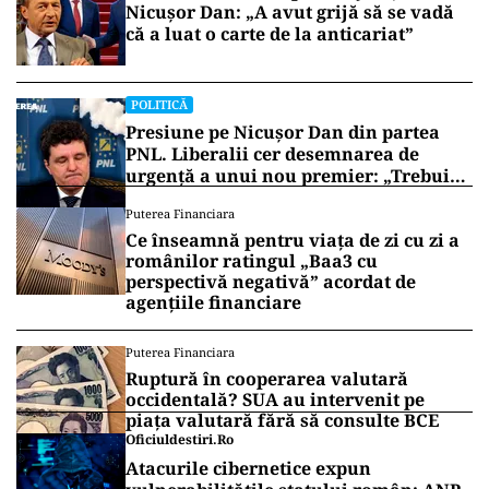
Nicușor Dan: „A avut grijă să se vadă
că a luat o carte de la anticariat”
POLITICĂ
Presiune pe Nicușor Dan din partea
PNL. Liberalii cer desemnarea de
urgență a unui nou premier: „Trebuie
să iasă fum alb de la Cotroceni!”
Puterea Financiara
Ce înseamnă pentru viața de zi cu zi a
românilor ratingul „Baa3 cu
perspectivă negativă” acordat de
agențiile financiare
Puterea Financiara
Ruptură în cooperarea valutară
occidentală? SUA au intervenit pe
piața valutară fără să consulte BCE
Oficiuldestiri.ro
Atacurile cibernetice expun