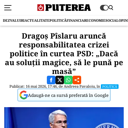
DEZVALUIRI
ACTUALITATE
POLITICĂ
FINANCIAR
ECONOMIE
SOCIAL
OPIN
Dragoș Pîslaru aruncă
responsabilitatea crizei
politice în curtea PSD: „Dacă
au soluții magice, să le pună pe
masă”
Publicat: 16 mai 2026, 17:46, de
Andreea Pavaloiu
, în
POLITICĂ
Adaugă-ne ca sursă preferată în Google