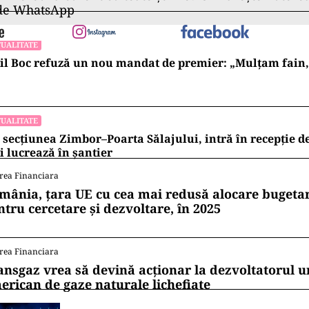
heziţie domiciliară, fiind descoperite şi ridicate 5
m şi alte mijloace de probă. Din materialul probator
că cei doi bărbaţi, în cursul lunii februarie 2024, ar fi
a, cantitatea de canabis, disimulată într-un colet, pe 
irma de transport, în aceeaşi zi, în care au fost prinşi
ează sursa citată.
I.C.O.T. – Biroul Teritorial Satu Mare au dispus reţine
intre aceştia fiind cetăţean străin. De asemenea, a fo
 drepturi şi libertăţi din cadrul Tribunalului Satu Ma
arestare preventivă a acestora, pentru 30 de zile.
ii mereu la curent cu toate știrile? Urmărește Puterea
 de WhatsApp
UALITATE
l Boc refuză un nou mandat de premier: „Mulțam fain, a