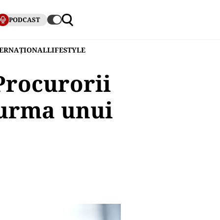
PODCAST
TERNAȚIONAL
LIFESTYLE
Procurorii
 urma unui