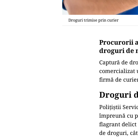
Droguri trimise prin curier
Procurorii 
droguri de m
Captură de dro
comercializat 
firmă de curie
Droguri d
Poliţiştii Ser
împreună cu pro
flagrant delict
de droguri, cât