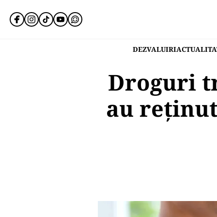
DEZVALUIRI
ACTUALITA
Droguri t
au reținu