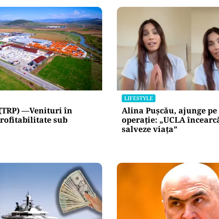
netice
litățile
: ANP
l e‑Terra.
nicările
e răspunde
nța IT a
blice
Alte Articole Importante