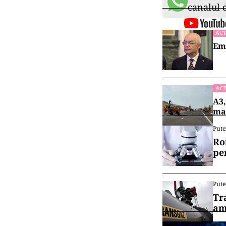
mandat de perc
canabis, precu
reieşit faptul 
ţară, din Spani
preluat de la f
delict”, preciz
Procurorii
D.I.
bărbaţi, unul d
judecătorul de
propunerea de 
Vrei să f
canalul
ACT
Emi