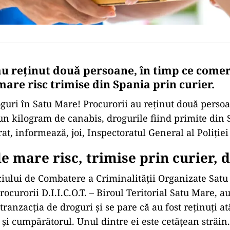
au reținut două persoane, în timp ce comer
are risc trimise din Spania prin curier.
guri în Satu Mare! Procurorii au reținut două perso
un kilogram de canabis, drogurile fiind primite din 
rat, informează, joi, Inspectoratul General al Poliţi
e mare risc, trimise prin curier, 
viciului de Combatere a Criminalităţii Organizate Sat
curorii D.I.I.C.O.T. – Biroul Teritorial Satu Mare, a
 tranzacția de droguri și se pare că au fost reținuți a
 și cumpărătorul. Unul dintre ei este cetățean străin.