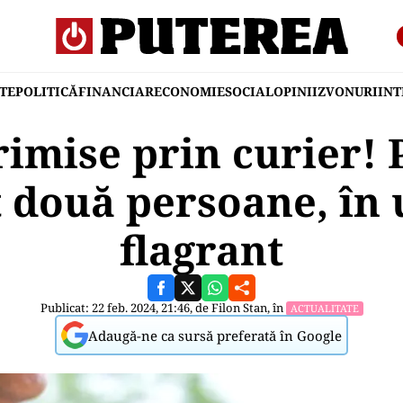
TE
POLITICĂ
FINANCIAR
ECONOMIE
SOCIAL
OPINII
ZVONURI
IN
rimise prin curier! 
t două persoane, în
flagrant
Publicat: 22 feb. 2024, 21:46, de
Filon Stan
, în
ACTUALITATE
Adaugă-ne ca sursă preferată în Google