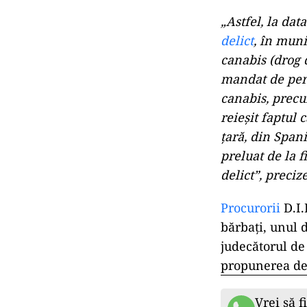
„Astfel, la dat
delict
, în muni
canabis (drog d