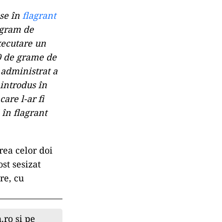
nse în
flagrant
ogram de
executare un