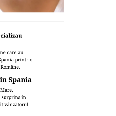
cializau
ane care au
Spania printr-o
ei Române.
din Spania
u Mare,
u surprins în
tât vânzătorul