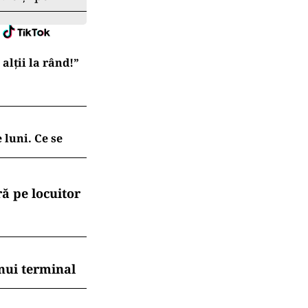
00 de grame de
 administrat a
 introdus în
care l-ar fi
 în flagrant
rea celor doi
st sesizat
re, cu
.ro și pe
lții la rând!”