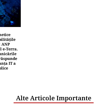
UALITATE
 secțiunea Zimbor–Poarta Sălajului, intră în recepție de
 lucrează în șantier
rea Financiara
mânia, țara UE cu cea mai redusă alocare bugetar
ntru cercetare și dezvoltare, în 2025
rea Financiara
ansgaz vrea să devină acționar la dezvoltatorul u
erican de gaze naturale lichefiate