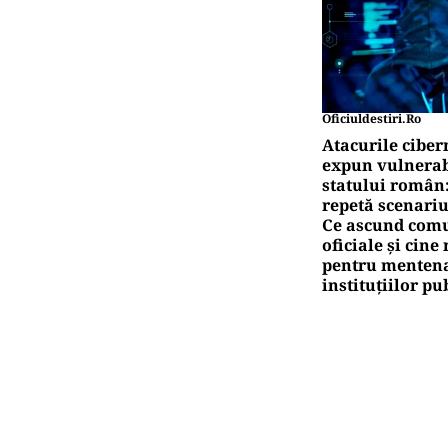
ACT
A3,
mai
Pute
Ro
pe
Pute
Tr
am