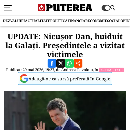
DEZVALUIRI
ACTUALITATE
POLITICĂ
FINANCIAR
ECONOMIE
SOCIAL
OPIN
UPDATE: Nicușor Dan, huiduit
la Galați. Președintele a vizitat
victimele
Publicat: 29 mai 2026, 19:37, de
Andreea Pavaloiu
, în
ACTUALITATE
Adaugă-ne ca sursă preferată în Google