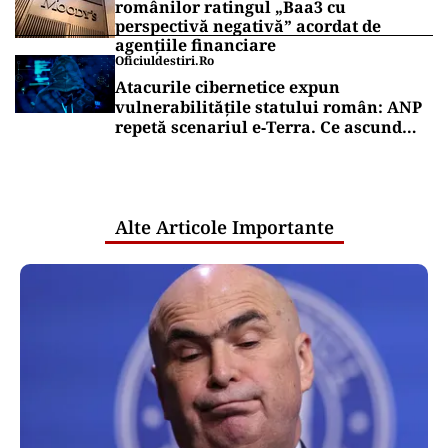
românilor ratingul „Baa3 cu
perspectivă negativă” acordat de
agențiile financiare
Oficiuldestiri.ro
Atacurile cibernetice expun
vulnerabilitățile statului român: ANP
repetă scenariul e‑Terra. Ce ascund
comunicările oficiale și cine răspunde
pentru mentenanța IT a instituțiilor
publice
Alte Articole Importante