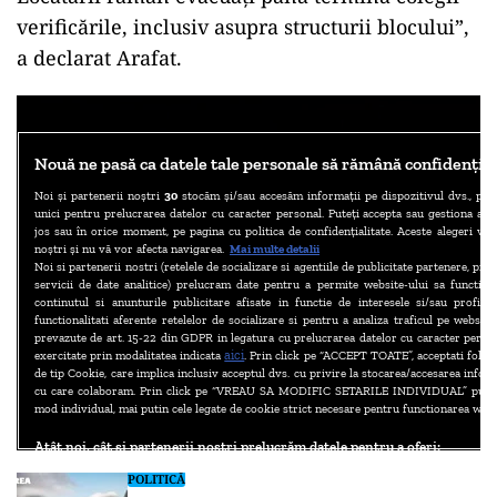
verificările, inclusiv asupra structurii blocului”,
a declarat Arafat.
POLITICĂ