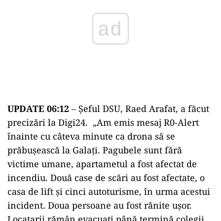
ad
UPDATE 06:12
– Șeful DSU, Raed Arafat, a făcut
precizări la Digi24. „Am emis mesaj R0-Alert
înainte cu câteva minute ca drona să se
prăbușească la Galați. Pagubele sunt fără
victime umane, apartametul a fost afectat de
incendiu. Două case de scări au fost afectate, o
casa de lift și cinci autoturisme, în urma acestui
incident. Doua persoane au fost rănite ușor.
Locatarii rămân evacuați până termină colegii