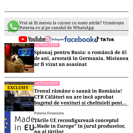
Vrei să fii mereu la curent cu toate știrile? Urmărește
Puterea.ro și pe canalul de WhatsApp
ACTUALITATE
Spionaj pentru Rusia: o româncă de 45
de ani, arestată în Germania. Misiunea
ar fi vizat un asasinat
ACTUALITATE
EXCLUSIV
Trenul rămâne o saună în România!
CFR Călători nu are încă aprobat
bugetul de venituri și cheltuieli pentru
2026
Puterea Financiara
Țările UE reconfigurează conceptul
„Made in Europe” în jurul produselor,
nu al țărilor