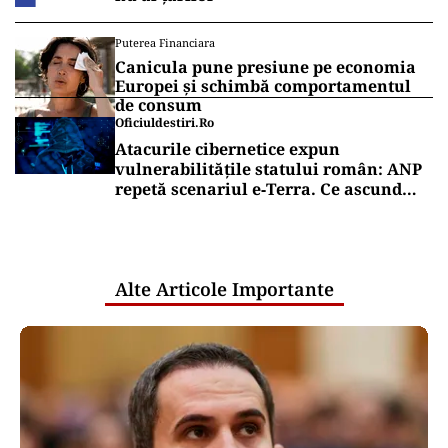
Puterea Financiara
Canicula pune presiune pe economia
Europei și schimbă comportamentul
de consum
Oficiuldestiri.ro
Atacurile cibernetice expun
vulnerabilitățile statului român: ANP
repetă scenariul e‑Terra. Ce ascund
comunicările oficiale și cine răspunde
pentru mentenanța IT a instituțiilor
publice
Alte Articole Importante