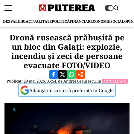
DEZVALUIRI
ACTUALITATE
POLITICĂ
FINANCIAR
ECONOMIE
SOCIAL
OPIN
Dronă rusească prăbușită pe
un bloc din Galați: explozie,
incendiu și zeci de persoane
evacuate FOTO/VIDEO
Publicat: 29 mai 2026, 05:54, de
Andrei Ceausescu
, în
ACTUALITATE
Adaugă-ne ca sursă preferată în Google