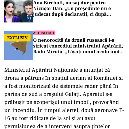
Ana Birchall, mesaj dur pentru
Nicușor Dan: „Un președinte nu e
judecat după declarații, ci după
decizii”
ACTUALITATE
EXCLUSIV
O nenorocită de dronă rusească i-a
stricat concediul ministrului Apărării,
Radu Miruță. „Lăsați omul acolo unde
e!”
Ministerul Apărării Naționale a anunțat că
drona a pătruns în spațiul aerian al României și
a fost monitorizată de sistemele radar până în
partea de sud a orașului Galați. Aparatul s-a
prăbușit pe acoperișul unui imobil, provocând
un incendiu. În timpul alertei, două aeronave F-
16 au fost ridicate de la sol și au avut
permisiunea de a interveni asupra țintelor