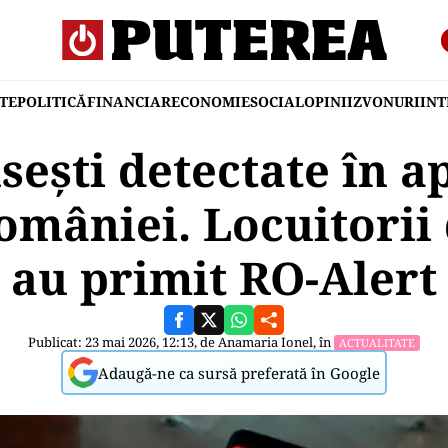
TE
POLITICĂ
FINANCIAR
ECONOMIE
SOCIAL
OPINII
ZVONURI
IN
sești detectate în a
omâniei. Locuitorii
au primit RO-Alert
Publicat: 23 mai 2026, 12:13, de
Anamaria Ionel
, în
ACTUALITATE
Adaugă-ne ca sursă preferată în Google