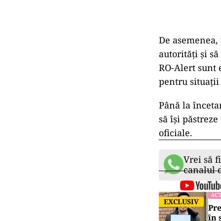
De asemenea, p
autorități și s
RO-Alert sunt 
pentru situații
Până la înceta
să își păstreze
oficiale.
Vrei să f
canalul
ACT
EXCLUSIV
Pre
în 