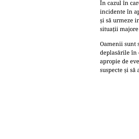
În cazul în ca
incidente în a
și să urmeze in
situații majore
Oamenii sunt sf
deplasările în 
apropie de eve
suspecte și să 