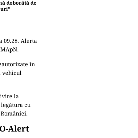
onă doborâtă de
nuri”
a 09.28. Alerta
de MApN.
eautorizate în
i vehicul
ivire la
 legătura cu
i României.
RO-Alert