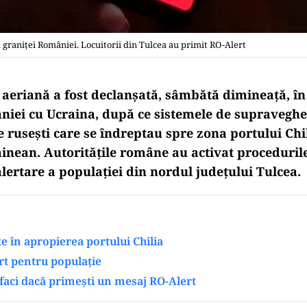
 graniței României. Locuitorii din Tulcea au primit RO-Alert
 aeriană a fost declanșată, sâmbătă dimineață, î
niei cu Ucraina, după ce sistemele de supravegh
 rusești care se îndreptau spre zona portului Chil
rainean. Autoritățile române au activat proceduril
lertare a populației din nordul județului Tulcea.
te în apropierea portului Chilia
rt pentru populație
 faci dacă primești un mesaj RO-Alert