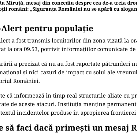
u Miruță, mesaj din concediu despre cea de-a treia dr
oții români: „Siguranța României nu se apără cu sloga
Alert pentru populație
rt a fost transmis locuitorilor din zona vizată la or
tat la ora 09.53, potrivit informațiilor comunicate 
rării a precizat că nu au fost raportate pătrunderi n
național și nici cazuri de impact cu solul ale vreunu
toriul României.
 că informează în timp real structurile aliate cu pr
erate de aceste atacuri. Instituția menține permanent
ntextul incidentelor produse în apropierea frontiere
e să faci dacă primești un mesaj 