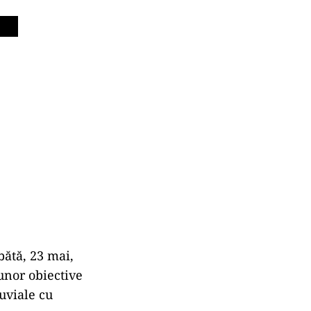
bătă, 23 mai,
unor obiective
luviale cu