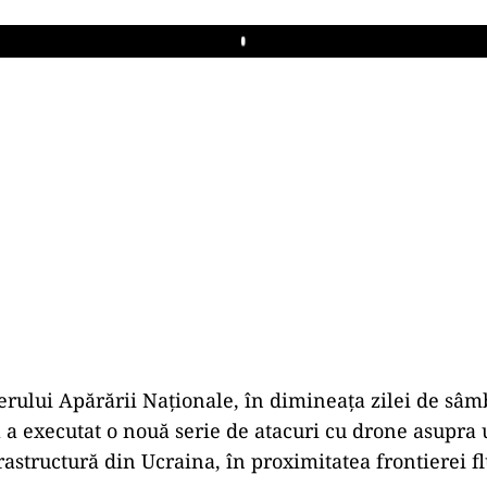
Play
terului Apărării Naționale, în dimineața zilei de sâm
 a executat o nouă serie de atacuri cu drone asupra 
frastructură din Ucraina, în proximitatea frontierei f