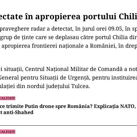
ectate în apropierea portului Chil
raveghere radar a detectat, în jurul orei 09.05, în s
grup de ținte care se deplasau către portul Chilia di
n apropierea frontierei naționale a României, în drep
i situații, Centrul Național Militar de Comandă a not
General pentru Situații de Urgență, pentru instituir
ulației din nordul județului Tulcea.
UALITATE
ce trimite Putin drone spre România? Explicația NATO, 
t anti-Shahed
UALITATE