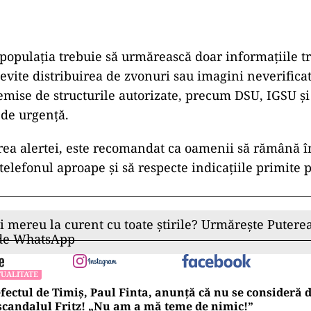
opulația trebuie să urmărească doar informațiile t
ă evite distribuirea de zvonuri sau imagini neverifica
emise de structurile autorizate, precum DSU, IGSU și
 de urgență.
rea alertei, este recomandat ca oamenii să rămână în
 telefonul aproape și să respecte indicațiile primite 
ii mereu la curent cu toate știrile? Urmărește Puterea
 de WhatsApp
UALITATE
fectul de Timiș, Paul Finta, anunță că nu se consideră
scandalul Fritz! „Nu am a mă teme de nimic!”