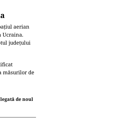
ia
pațiul aerian
n Ucraina.
tul județului
ificat
ea măsurilor de
legată de noul