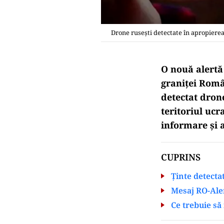
Drone rusești detectate în apropierea
O nouă alertă
graniței Româ
detectat drone
teritoriul uc
informare și a
CUPRINS
Ținte detecta
Mesaj RO-Ale
Ce trebuie să