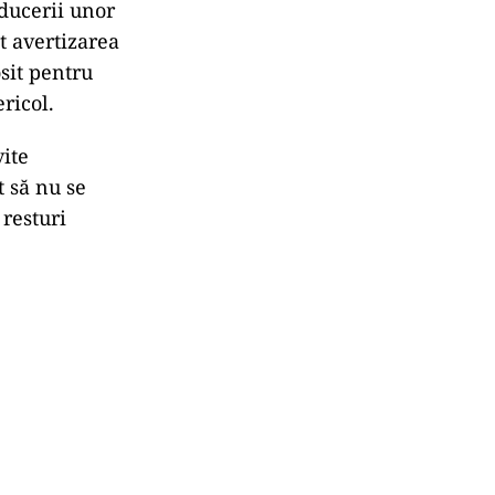
oducerii unor
t avertizarea
osit pentru
ricol.
vite
t să nu se
 resturi