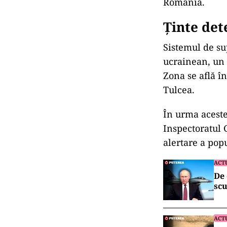
România.
Ținte det
Sistemul de sup
ucrainean, un 
Zona se află î
Tulcea.
În urma aceste
Inspectoratul 
alertare a pop
ACT
De 
scu
ACT