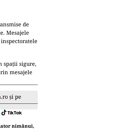
ransmise de
te. Mesajele
 inspectoratele
 spații sigure,
prin mesajele
.ro și pe
 dator nimănui,