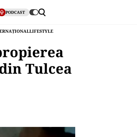
PODCAST
TERNAȚIONAL
LIFESTYLE
propierea
 din Tulcea