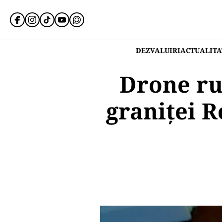
DEZVALUIRI
ACTUALITA
Drone ru
graniței R