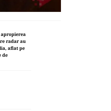
n apropierea
ere radar au
ia, aflat pe
e de