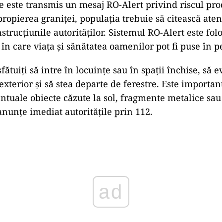
re este transmis un mesaj RO-Alert privind riscul pr
propierea graniței, populația trebuie să citească aten
strucțiunile autorităților. Sistemul RO-Alert este fol
 în care viața și sănătatea oamenilor pot fi puse în pe
ătuiți să intre în locuințe sau în spații închise, să e
exterior și să stea departe de ferestre. Este importan
ntuale obiecte căzute la sol, fragmente metalice sau
anunțe imediat autoritățile prin 112.
ad