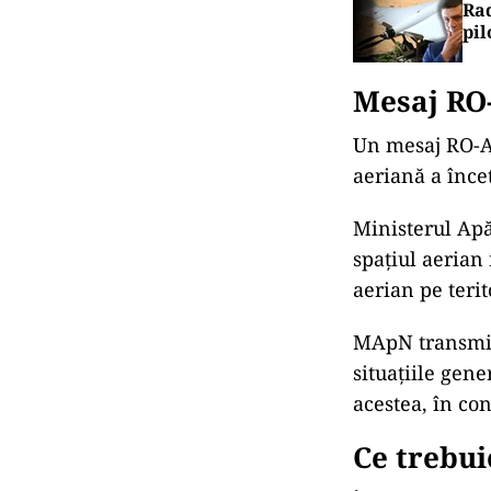
Rad
pil
Mesaj RO-
Un mesaj RO-Ale
aeriană a înce
Ministerul Apă
spațiul aerian 
aerian pe teri
MApN transmite
situațiile gen
acestea, în co
Ce trebui