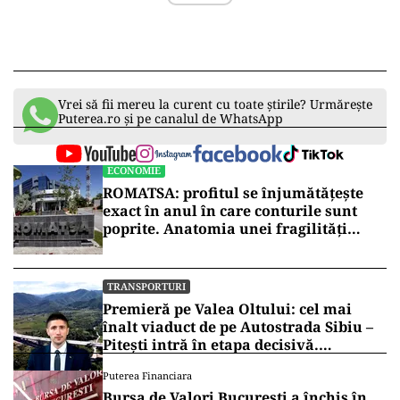
Vrei să fii mereu la curent cu toate știrile? Urmărește
Puterea.ro și pe canalul de WhatsApp
ECONOMIE
ROMATSA: profitul se înjumătățește
exact în anul în care conturile sunt
poprite. Anatomia unei fragilități
anunțate
TRANSPORTURI
Premieră pe Valea Oltului: cel mai
înalt viaduct de pe Autostrada Sibiu –
Pitești intră în etapa decisivă.
Secretarul de stat Horațiu Cosma
Puterea Financiara
anunță unde s-a ajuns cu lucrările
Bursa de Valori București a închis în
(VIDEO)