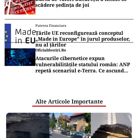
scădere ședința de joi
Puterea Financiara
Țările UE reconfigurează conceptul
„Made in Europe” în jurul produselor,
nu al țărilor
Oficiuldestiri.ro
Atacurile cibernetice expun
vulnerabilitățile statului român: ANP
repetă scenariul e‑Terra. Ce ascund
comunicările oficiale și cine răspunde
pentru mentenanța IT a instituțiilor
publice
Alte Articole Importante