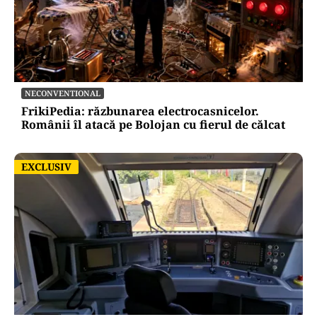
NECONVENTIONAL
FrikiPedia: răzbunarea electrocasnicelor.
Românii îl atacă pe Bolojan cu fierul de călcat
EXCLUSIV
EXCLUSIV