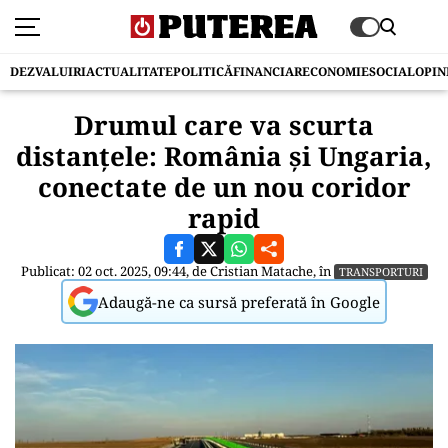
DEZVALUIRI
ACTUALITATE
POLITICĂ
FINANCIAR
ECONOMIE
SOCIAL
OPIN
Drumul care va scurta
distanțele: România și Ungaria,
conectate de un nou coridor
rapid
Publicat: 02 oct. 2025, 09:44, de
Cristian Matache
, în
TRANSPORTURI
Adaugă-ne ca sursă preferată în Google