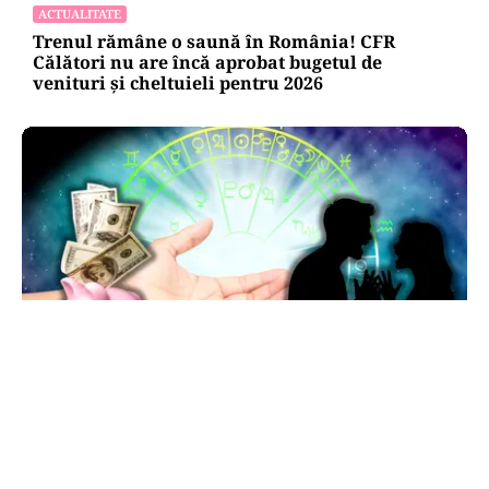
ACTUALITATE
Trenul rămâne o saună în România! CFR
Călători nu are încă aprobat bugetul de
venituri și cheltuieli pentru 2026
HOROSCOP
Horoscop 7 august 2026: ziua în care Berbecii își
pierd răbdarea, iar Taurii pierd bani