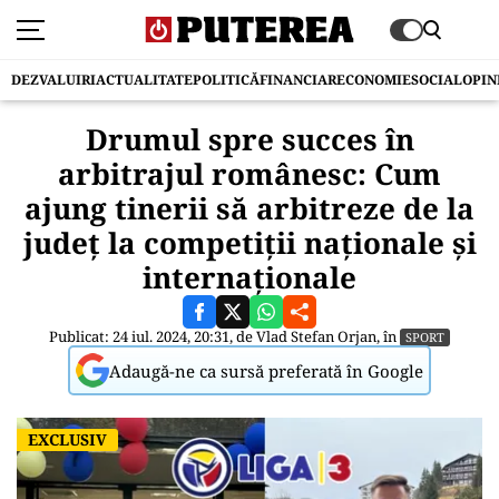
DEZVALUIRI
ACTUALITATE
POLITICĂ
FINANCIAR
ECONOMIE
SOCIAL
OPIN
Drumul spre succes în
arbitrajul românesc: Cum
ajung tinerii să arbitreze de la
județ la competiții naționale și
internaționale
Publicat: 24 iul. 2024, 20:31, de
Vlad Stefan Orjan
, în
SPORT
Adaugă-ne ca sursă preferată în Google
EXCLUSIV