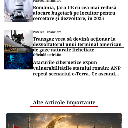
Puterea Financiara
România, țara UE cu cea mai redusă
alocare bugetară pe locuitor pentru
cercetare și dezvoltare, în 2025
Puterea Financiara
Transgaz vrea să devină acționar la
dezvoltatorul unui terminal american
de gaze naturale lichefiate
Oficiuldestiri.ro
Atacurile cibernetice expun
vulnerabilitățile statului român: ANP
repetă scenariul e‑Terra. Ce ascund
comunicările oficiale și cine răspunde
pentru mentenanța IT a instituțiilor
publice
Alte Articole Importante