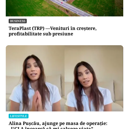
BUSINESS
TeraPlast (TRP) —Venituri în creștere,
profitabilitate sub presiune
LIFESTYLE
Alina Pușcău, ajunge pe masa de operație:
„UCLA încearcă să-mi salveze viața”