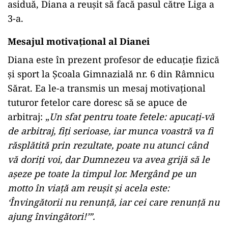
asiduă, Diana a reușit să facă pasul către Liga a
3-a.
Mesajul motivațional al Dianei
Diana este în prezent profesor de educație fizică
și sport la Școala Gimnazială nr. 6 din Râmnicu
Sărat. Ea le-a transmis un mesaj motivațional
tuturor fetelor care doresc să se apuce de
arbitraj: „
Un sfat pentru toate fetele: apucați-vă
de arbitraj, fiți serioase, iar munca voastră va fi
răsplătită prin rezultate, poate nu atunci când
vă doriți voi, dar Dumnezeu va avea grijă să le
așeze pe toate la timpul lor. Mergând pe un
motto în viață am reușit și acela este:
‘Învingătorii nu renunță, iar cei care renunță nu
ajung învingători!’”.