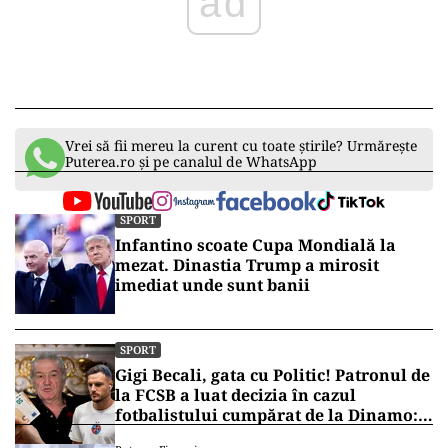
ad
Vrei să fii mereu la curent cu toate știrile? Urmărește
Puterea.ro și pe canalul de WhatsApp
SPORT
Infantino scoate Cupa Mondială la
mezat. Dinastia Trump a mirosit
imediat unde sunt banii
SPORT
Gigi Becali, gata cu Politic! Patronul de
la FCSB a luat decizia în cazul
fotbalistului cumpărat de la Dinamo:
„Fac curățenie! Nu e de echipa asta”