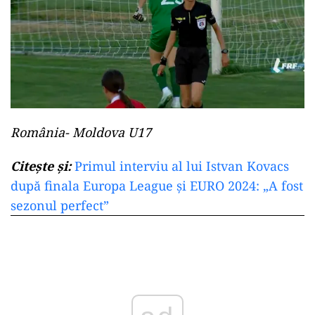
România- Moldova U17
Citește și:
Primul interviu al lui Istvan Kovacs
după finala Europa League și EURO 2024: „A fost
sezonul perfect”