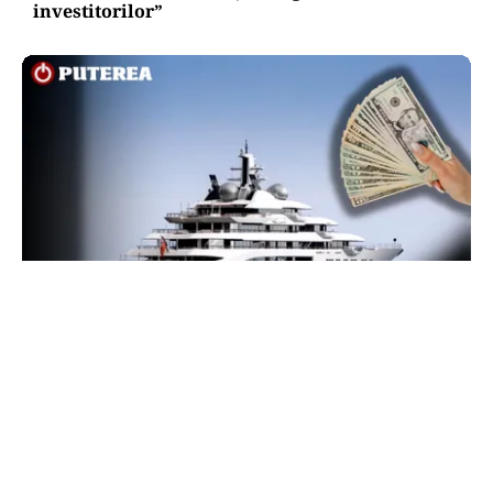
investitorilor”
INTERNAȚIONAL
Megayahtul Amadea, confiscat de americani de
la un oligarh rus, a fost scos la vânzare. Noul
proprietar a scos din conturi 187 de milioane de
dolari