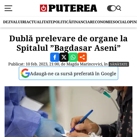
DEZVALUIRI
ACTUALITATE
POLITICĂ
FINANCIAR
ECONOMIE
SOCIAL
OPIN
Dublă prelevare de organe la
Spitalul ”Bagdasar Aseni”
Publicat: 10 feb. 2023, 21:00, de
Magda Marincovici
, în
SĂNĂTATE
Adaugă-ne ca sursă preferată în Google