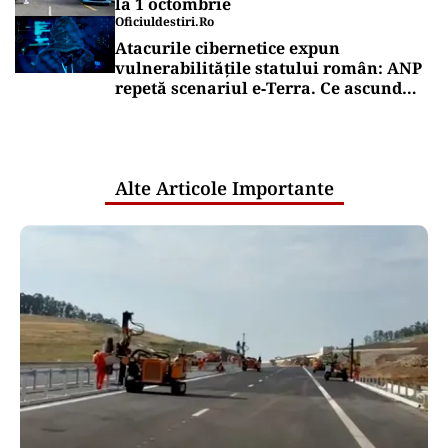
la 1 octombrie
Oficiuldestiri.ro
Atacurile cibernetice expun
vulnerabilitățile statului român: ANP
repetă scenariul e‑Terra. Ce ascund
comunicările oficiale și cine răspunde
pentru mentenanța IT a instituțiilor
publice
Alte Articole Importante