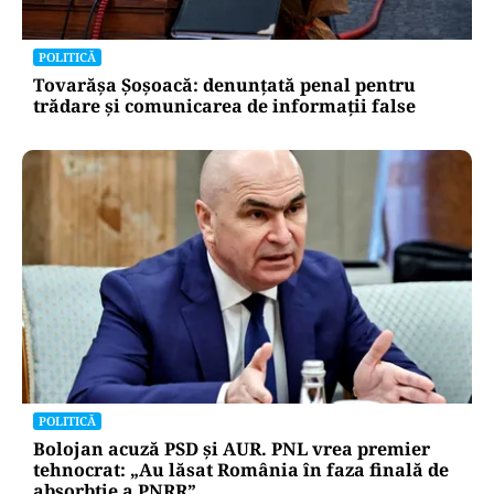
POLITICĂ
Tovarășa Șoșoacă: denunțată penal pentru
trădare și comunicarea de informații false
POLITICĂ
Bolojan acuză PSD și AUR. PNL vrea premier
tehnocrat: „Au lăsat România în faza finală de
absorbţie a PNRR”