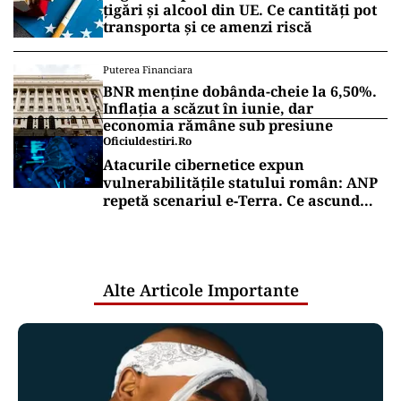
țigări și alcool din UE. Ce cantități pot
transporta și ce amenzi riscă
Puterea Financiara
BNR menține dobânda-cheie la 6,50%.
Inflația a scăzut în iunie, dar
economia rămâne sub presiune
Oficiuldestiri.ro
Atacurile cibernetice expun
vulnerabilitățile statului român: ANP
repetă scenariul e‑Terra. Ce ascund
comunicările oficiale și cine răspunde
pentru mentenanța IT a instituțiilor
publice
Alte Articole Importante