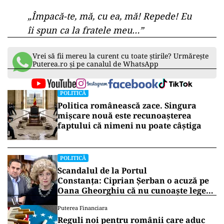
„Împacă-te, mă, cu ea, mă! Repede! Eu
îi spun ca la fratele meu…”
Vrei să fii mereu la curent cu toate știrile? Urmărește
Puterea.ro și pe canalul de WhatsApp
POLITICĂ
Politica românească zace. Singura
mișcare nouă este recunoașterea
faptului că nimeni nu poate câștiga
POLITICĂ
Scandalul de la Portul
Constanța: Ciprian Șerban o acuză pe
Oana Gheorghiu că nu cunoaște legea
companiilor de stat
Puterea Financiara
Reguli noi pentru românii care aduc