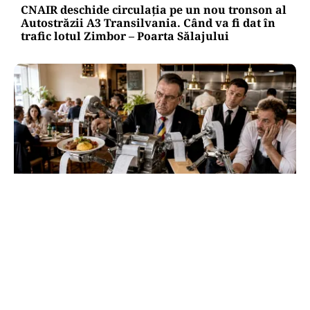
CNAIR deschide circulația pe un nou tronson al
Autostrăzii A3 Transilvania. Când va fi dat în
trafic lotul Zimbor – Poarta Sălajului
ECONOMIE
HoReCa, „suspectul de serviciu” al reformei:
cât a încasat statul de la acest sector