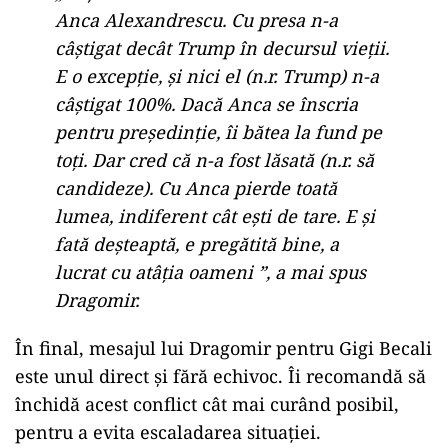
Anca Alexandrescu. Cu presa n-a
câștigat decât Trump în decursul vieții.
E o excepție, și nici el (n.r. Trump) n-a
câștigat 100%. Dacă Anca se înscria
pentru președinție, îi bătea la fund pe
toți. Dar cred că n-a fost lăsată (n.r. să
candideze). Cu Anca pierde toată
lumea, indiferent cât ești de tare. E și
fată deșteaptă, e pregătită bine, a
lucrat cu atâția oameni ”, a mai spus
Dragomir.
În final, mesajul lui Dragomir pentru Gigi Becali
este unul direct și fără echivoc. Îi recomandă să
închidă acest conflict cât mai curând posibil,
pentru a evita escaladarea situației.