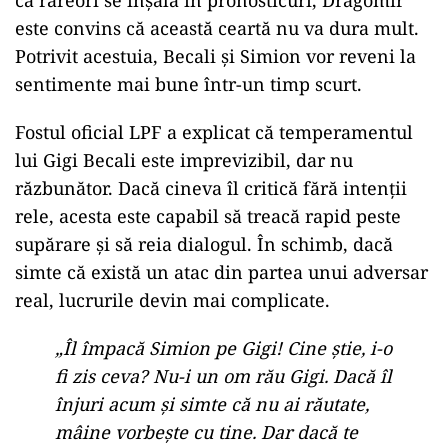
că rareori se înșală în pronosticuri, Dragomir
este convins că această ceartă nu va dura mult.
Potrivit acestuia, Becali și Simion vor reveni la
sentimente mai bune într-un timp scurt.
Fostul oficial LPF a explicat că temperamentul
lui Gigi Becali este imprevizibil, dar nu
răzbunător. Dacă cineva îl critică fără intenții
rele, acesta este capabil să treacă rapid peste
supărare și să reia dialogul. În schimb, dacă
simte că există un atac din partea unui adversar
real, lucrurile devin mai complicate.
„Îl împacă Simion pe Gigi! Cine știe, i-o
fi zis ceva? Nu-i un om rău Gigi. Dacă îl
înjuri acum și simte că nu ai răutate,
mâine vorbește cu tine. Dar dacă te