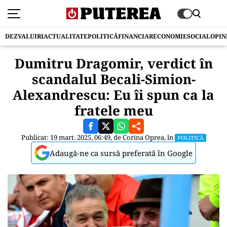
DEZVALUIRI
ACTUALITATE
POLITICĂ
FINANCIAR
ECONOMIE
SOCIAL
OPIN
Dumitru Dragomir, verdict în
scandalul Becali-Simion-
Alexandrescu: Eu îi spun ca la
fratele meu
Publicat: 19 mart. 2025, 06:49, de
Corina Oprea
, în
POLITICĂ
Adaugă-ne ca sursă preferată în Google