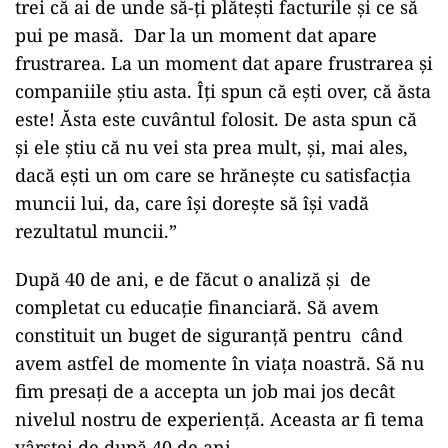
trei că ai de unde să-ți plătești facturile și ce să
pui pe masă. Dar la un moment dat apare
frustrarea. La un moment dat apare frustrarea și
companiile știu asta. Îți spun că ești over, că ăsta
este! Ăsta este cuvântul folosit. De asta spun că
și ele știu că nu vei sta prea mult, și, mai ales,
dacă ești un om care se hrănește cu satisfacția
muncii lui, da, care își dorește să își vadă
rezultatul muncii.”
După 40 de ani, e de făcut o analiză și de
completat cu educație financiară. Să avem
constituit un buget de siguranță pentru când
avem astfel de momente în viața noastră. Să nu
fim presați de a accepta un job mai jos decât
nivelul nostru de experiență. Aceasta ar fi tema
vârstei de după 40 de ani.