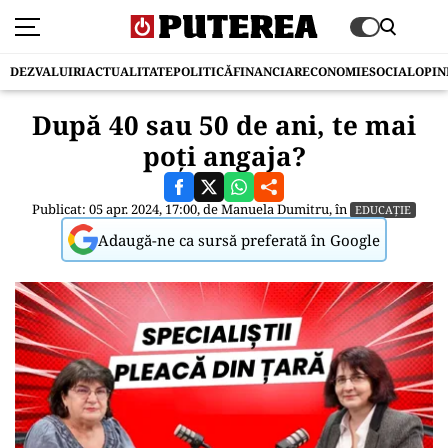
DEZVALUIRI
ACTUALITATE
POLITICĂ
FINANCIAR
ECONOMIE
SOCIAL
OPIN
După 40 sau 50 de ani, te mai
poți angaja?
Publicat: 05 apr. 2024, 17:00, de
Manuela Dumitru
, în
EDUCAȚIE
Adaugă-ne ca sursă preferată în Google