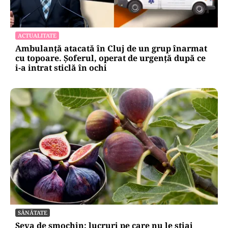
ACTUALITATE
Ambulanță atacată în Cluj de un grup înarmat
cu topoare. Șoferul, operat de urgență după ce
i-a intrat sticlă în ochi
SĂNĂTATE
Seva de smochin: lucruri pe care nu le știai