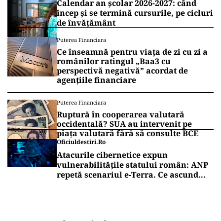
Calendar an școlar 2026-2027: când
încep și se termină cursurile, pe cicluri
de învățământ
Puterea Financiara
Ce înseamnă pentru viața de zi cu zi a
românilor ratingul „Baa3 cu
perspectivă negativă” acordat de
agențiile financiare
Puterea Financiara
Ruptură în cooperarea valutară
occidentală? SUA au intervenit pe
piața valutară fără să consulte BCE
Oficiuldestiri.ro
Atacurile cibernetice expun
vulnerabilitățile statului român: ANP
repetă scenariul e‑Terra. Ce ascund
comunicările oficiale și cine răspunde
pentru mentenanța IT a instituțiilor
publice