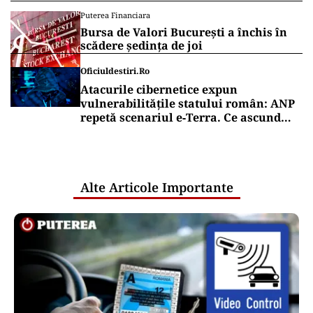
Puterea Financiara
Bursa de Valori București a închis în
scădere ședința de joi
Oficiuldestiri.ro
Atacurile cibernetice expun
vulnerabilitățile statului român: ANP
repetă scenariul e‑Terra. Ce ascund
comunicările oficiale și cine răspunde
pentru mentenanța IT a instituțiilor
publice
Alte Articole Importante