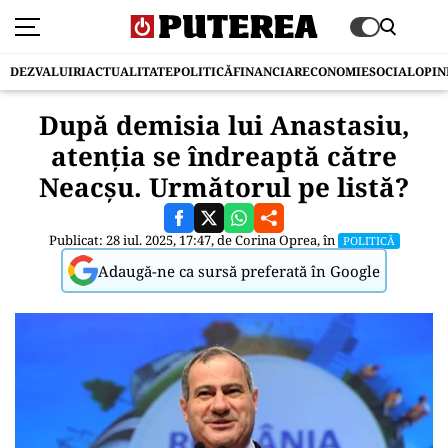
DEZVALUIRI
ACTUALITATE
POLITICĂ
FINANCIAR
ECONOMIE
SOCIAL
OPIN
După demisia lui Anastasiu,
atenția se îndreaptă către
Neacșu. Următorul pe listă?
Publicat: 28 iul. 2025, 17:47, de
Corina Oprea
, în
POLITICĂ
Adaugă-ne ca sursă preferată în Google