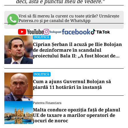
deci, ăsta e punctul meu de vedere.”
Vrei să fii mereu la curent cu toate știrile? Urmărește
Puterea.ro și pe canalul de WhatsApp
POLITICĂ
Ciprian Șerban îl acuză pe Ilie Bolojan
de dezinformare în scandalul
proiectului Bala II: „A fost blocat de
Comisia Europeană, nu abandonat”
POLITICĂ
Cum a ajuns Guvernul Bolojan să
piardă 11 hotărâri în instanță
Puterea Financiara
Malta conduce opoziția față de planul
UE de taxare a marilor operatori de
jocuri de noroc