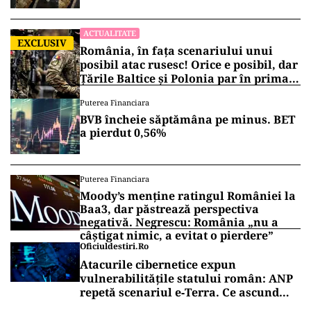
mai bine”
ACTUALITATE
EXCLUSIV
România, în fața scenariului unui
posibil atac rusesc! Orice e posibil, dar
Țările Baltice și Polonia par în prima
linie!
Puterea Financiara
BVB încheie săptămâna pe minus. BET
a pierdut 0,56%
Puterea Financiara
Moody’s menține ratingul României la
Baa3, dar păstrează perspectiva
negativă. Negrescu: România „nu a
câștigat nimic, a evitat o pierdere”
Oficiuldestiri.ro
Atacurile cibernetice expun
vulnerabilitățile statului român: ANP
repetă scenariul e‑Terra. Ce ascund
comunicările oficiale și cine răspunde