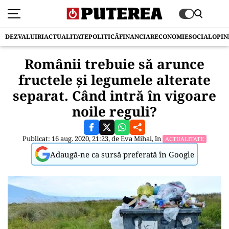
DEZVALUIRI
ACTUALITATE
POLITICĂ
FINANCIAR
ECONOMIE
SOCIAL
OPIN
Românii trebuie să arunce
fructele și legumele alterate
separat. Când intră în vigoare
noile reguli?
Publicat: 16 aug. 2020, 21:23, de
Eva Mihai
, în
ACTUALITATE
Adaugă-ne ca sursă preferată în Google