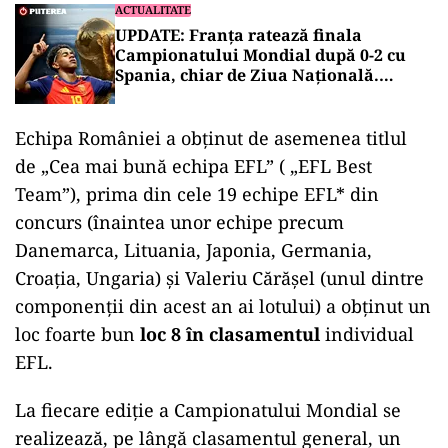
ACTUALITATE
UPDATE: Franța ratează finala
Campionatului Mondial după 0-2 cu
Spania, chiar de Ziua Națională.
Ibericii, primii finaliști de la New York
Echipa României a obținut de asemenea titlul
de „Cea mai bună echipa EFL” ( „EFL Best
Team”), prima din cele 19 echipe EFL* din
concurs (înaintea unor echipe precum
Danemarca, Lituania, Japonia, Germania,
Croația, Ungaria) și Valeriu Cărășel (unul dintre
componenții din acest an ai lotului) a obținut un
loc foarte bun
loc 8 în clasamentul
individual
EFL.
La fiecare ediție a Campionatului Mondial se
realizează, pe lângă clasamentul general, un