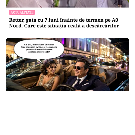
ACTUALITATE
Retter, gata cu 7 luni înainte de termen pe A0
Nord. Care este situația reală a descărcărilor
CULTURĂ
Dileme lingvistice: Parlamentul a legalizat
„persoana care are relații asemănătoare
acelora dintre soți”.