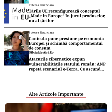
Puterea Financiara
Țările UE reconfigurează conceptul
„Made in Europe” în jurul produselor,
nu al țărilor
Puterea Financiara
Canicula pune presiune pe economia
Europei și schimbă comportamentul
de consum
Oficiuldestiri.ro
Atacurile cibernetice expun
vulnerabilitățile statului român: ANP
repetă scenariul e‑Terra. Ce ascund
comunicările oficiale și cine răspunde
pentru mentenanța IT a instituțiilor
publice
Alte Articole Importante