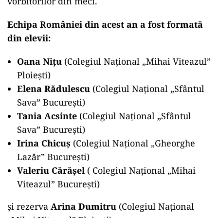
vorbitorilor din meci.
Echipa României din acest an a fost formată
din elevii:
Oana Nițu
(Colegiul Național „Mihai Viteazul”
Ploiești)
Elena Rădulescu
(Colegiul Național „Sfântul
Sava” București)
Tania Acsinte
(Colegiul Național „Sfântul
Sava” București)
Irina Chicuș
(Colegiul Național „Gheorghe
Lazăr” București)
Valeriu Cărășel
( Colegiul Național „Mihai
Viteazul” București)
și rezerva
Arina Dumitru
(Colegiul Național