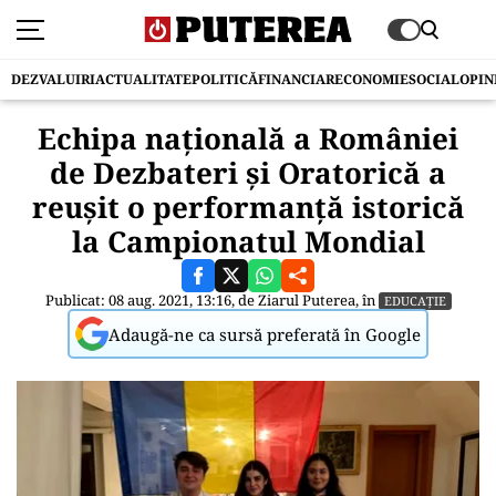
DEZVALUIRI
ACTUALITATE
POLITICĂ
FINANCIAR
ECONOMIE
SOCIAL
OPIN
Echipa națională a României
de Dezbateri și Oratorică a
reușit o performanță istorică
la Campionatul Mondial
Publicat: 08 aug. 2021, 13:16, de
Ziarul Puterea
, în
EDUCAȚIE
Adaugă-ne ca sursă preferată în Google