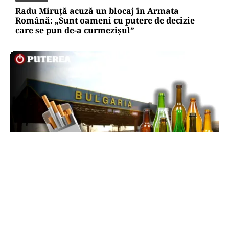
Radu Miruță acuză un blocaj în Armata
Română: „Sunt oameni cu putere de decizie
care se pun de-a curmezișul”
LIFESTYLE
Reguli noi la vamă: Câte țigări și cât alcool mai
poți aduce din Bulgaria cu sacoșa