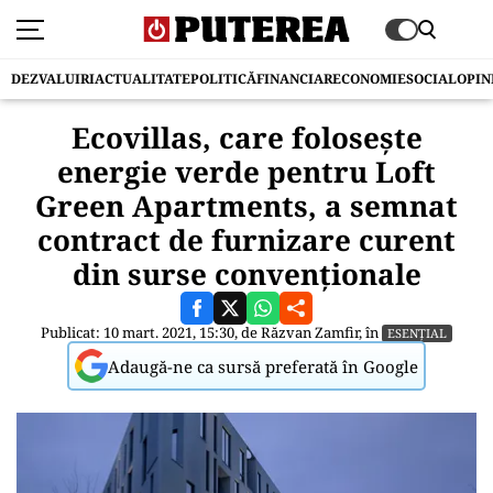
DEZVALUIRI
ACTUALITATE
POLITICĂ
FINANCIAR
ECONOMIE
SOCIAL
OPIN
Ecovillas, care folosește
energie verde pentru Loft
Green Apartments, a semnat
contract de furnizare curent
din surse convenționale
Publicat: 10 mart. 2021, 15:30, de
Răzvan Zamfir
, în
ESENȚIAL
Adaugă-ne ca sursă preferată în Google