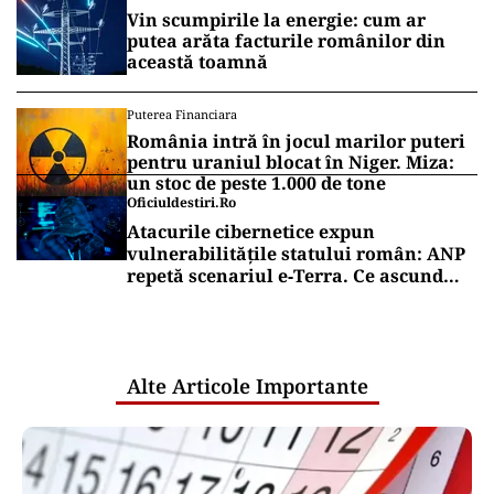
Vin scumpirile la energie: cum ar
putea arăta facturile românilor din
această toamnă
Puterea Financiara
România intră în jocul marilor puteri
pentru uraniul blocat în Niger. Miza:
un stoc de peste 1.000 de tone
Oficiuldestiri.ro
Atacurile cibernetice expun
vulnerabilitățile statului român: ANP
repetă scenariul e‑Terra. Ce ascund
comunicările oficiale și cine răspunde
pentru mentenanța IT a instituțiilor
publice
Alte Articole Importante