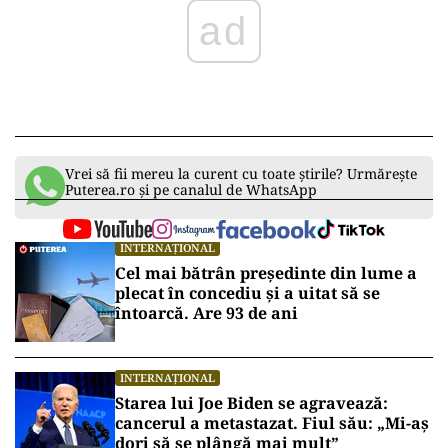
ad
Vrei să fii mereu la curent cu toate știrile? Urmărește
Puterea.ro și pe canalul de WhatsApp
INTERNAȚIONAL
Cel mai bătrân președinte din lume a
plecat în concediu și a uitat să se
întoarcă. Are 93 de ani
INTERNAȚIONAL
Starea lui Joe Biden se agravează:
cancerul a metastazat. Fiul său: „Mi-aș
dori să se plângă mai mult”