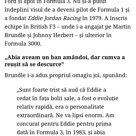
Ford și apoi în Formula 3. Nu și-a putut
îndeplini visul de a deveni pilot de Formula 1 și
a fondat
Eddie Jordan Racing
în 1979. A înscris
echipe în British F3 – unde i-a angajat pe Martin
Brundle și Johnny Herbert – și ulterior în
Formula 3000.
„Abia aveam un ban amândoi, dar cumva a
reușit să se descurce”
Brundle i-a adus propriul omagiu joi, spunând:
„Sunt foarte trist să aud că Eddie a
cedat în fața bolii sale, a fost o evoluție
relativ rapidă, era o personalitate
extraordinară. Ne va lipsi enorm. Am
concurat pentru Eddie pentru prima
dată în Formula 3, în 1983, și abia