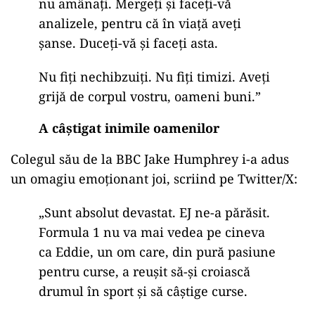
nu amânați. Mergeți și faceți-vă
analizele, pentru că în viață aveți
șanse. Duceți-vă și faceți asta.
Nu fiți nechibzuiți. Nu fiți timizi. Aveți
grijă de corpul vostru, oameni buni.”
A câștigat inimile oamenilor
Colegul său de la BBC Jake Humphrey i-a adus
un omagiu emoționant joi, scriind pe Twitter/X:
„Sunt absolut devastat. EJ ne-a părăsit.
Formula 1 nu va mai vedea pe cineva
ca Eddie, un om care, din pură pasiune
pentru curse, a reușit să-și croiască
drumul în sport și să câștige curse.