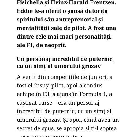
Fisichella și Heinz-Harald Frentzen.
Eddie le-a oferit o șansă datorită
spiritului său antreprenorial și
mentalității sale de pilot. A fost una
dintre cele mai mari personalități
ale F1, de neoprit.
Un personaj incredibil de puternic,
cu un simț al umorului grozav
A venit din competițiile de juniori, a
fost el însuși pilot, apoi a condus
echipe în F3, a ajuns în Formula 1, a
câștigat curse – era un personaj
incredibil de puternic, cu un simț al
umorului grozav. Și apoi, când avea un
secret de spus, se apropia și ți-l șoptea
– așa ne vom aminti de el.