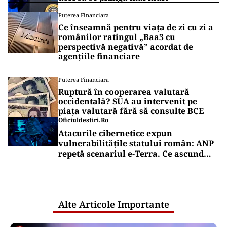
Puterea Financiara
Ce înseamnă pentru viața de zi cu zi a
românilor ratingul „Baa3 cu
perspectivă negativă” acordat de
agențiile financiare
Puterea Financiara
Ruptură în cooperarea valutară
occidentală? SUA au intervenit pe
piața valutară fără să consulte BCE
Oficiuldestiri.ro
Atacurile cibernetice expun
vulnerabilitățile statului român: ANP
repetă scenariul e‑Terra. Ce ascund
comunicările oficiale și cine răspunde
pentru mentenanța IT a instituțiilor
publice
Alte Articole Importante