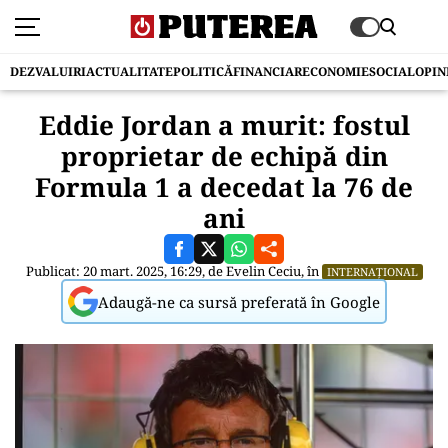
DEZVALUIRI
ACTUALITATE
POLITICĂ
FINANCIAR
ECONOMIE
SOCIAL
OPIN
Eddie Jordan a murit: fostul
proprietar de echipă din
Formula 1 a decedat la 76 de
ani
Publicat: 20 mart. 2025, 16:29, de
Evelin Ceciu
, în
INTERNAȚIONAL
Adaugă-ne ca sursă preferată în Google