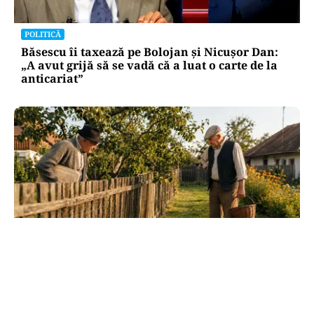
POLITICĂ
Băsescu îi taxează pe Bolojan și Nicușor Dan:
„A avut grijă să se vadă că a luat o carte de la
anticariat”
SOCIAL
Dileme de curte: la câți metri de gardul
vecinului poți planta pomi