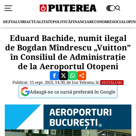
DEZVALUIRI
ACTUALITATE
POLITICĂ
FINANCIAR
ECONOMIE
SOCIAL
OPIN
Eduard Bachide, numit ilegal
de Bogdan Mîndrescu „Vuitton”
în Consiliul de Administrație
de la Aeroportul Otopeni
Publicat: 15 sept. 2025, 14:30, de
Ion Teleanu
, în
DEZVĂLUIRI
Adaugă-ne ca sursă preferată în Google