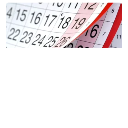
SOCIAL
Zile libere rămase în 2026. Când se mai poate
face punte până la finalul anului
TOS
Politica Cookies
Protecția Datelor Personale
Despre Noi
Publicitate
Echipa
© 2026, toate drepturile rezervate puterea.ro