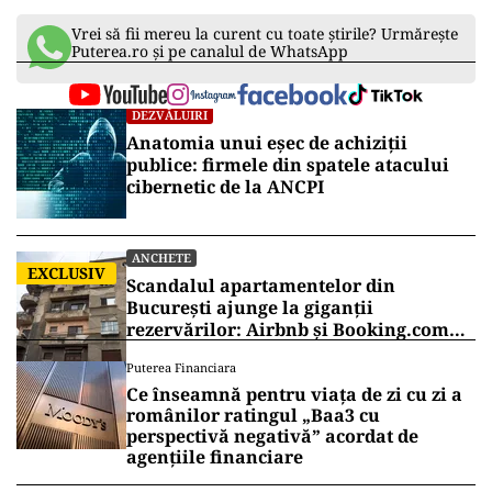
Vrei să fii mereu la curent cu toate știrile? Urmărește
Puterea.ro și pe canalul de WhatsApp
DEZVĂLUIRI
Anatomia unui eșec de achiziții
publice: firmele din spatele atacului
cibernetic de la ANCPI
ANCHETE
EXCLUSIV
Scandalul apartamentelor din
București ajunge la giganții
rezervărilor: Airbnb și Booking.com
anunță măsuri și cer respectarea legii
Puterea Financiara
Ce înseamnă pentru viața de zi cu zi a
românilor ratingul „Baa3 cu
perspectivă negativă” acordat de
agențiile financiare