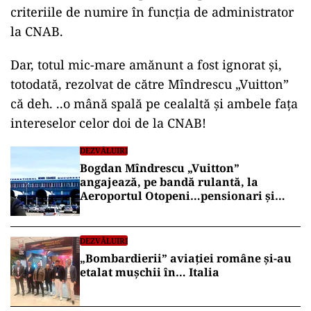
criteriile de numire în funcția de administrator
la CNAB.
Dar, totul mic-mare amănunt a fost ignorat și,
totodată, rezolvat de către Mîndrescu „Vuitton”
că deh. ..o mână spală pe cealaltă și ambele fața
intereselor celor doi de la CNAB!
DEZVĂLUIRI
Bogdan Mîndrescu „Vuitton”
angajează, pe bandă rulantă, la
Aeroportul Otopeni…pensionari și
detașați pe 15 ani
DEZVĂLUIRI
„Bombardierii” aviației române și-au
etalat mușchii în… Italia