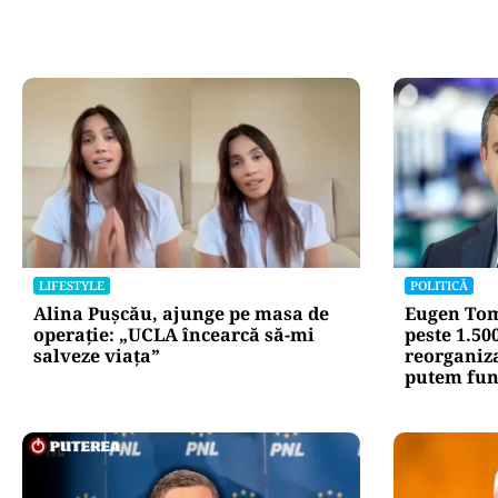
LIFESTYLE
POLITICĂ
Alina Pușcău, ajunge pe masa de
Eugen Tom
operație: „UCLA încearcă să-mi
peste 1.50
salveze viața”
reorganiz
putem fun