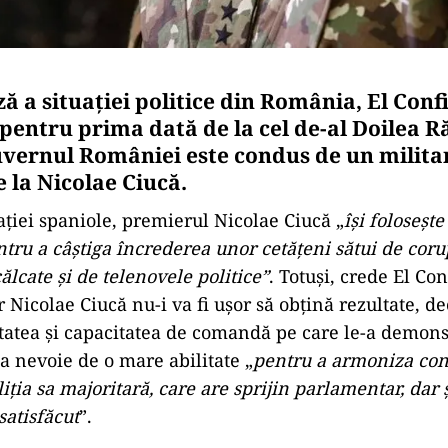
ză a situației politice din România, El Conf
 pentru prima dată de la cel de-al Doilea R
vernul României este condus de un militar
 la Nicolae Ciucă.
ației spaniole, premierul Nicolae Ciucă „
își foloseșt
tru a câștiga încrederea unor cetățeni sătui de coru
ălcate și de telenovele politice”
. Totuși, crede El Con
 Nicolae Ciucă nu-i va fi ușor să obțină rezultate, de
tatea și capacitatea de comandă pe care le-a demonst
a nevoie de o mare abilitate „
pentru a armoniza con
iția sa majoritară, care are sprijin parlamentar, dar 
satisfăcut
”.