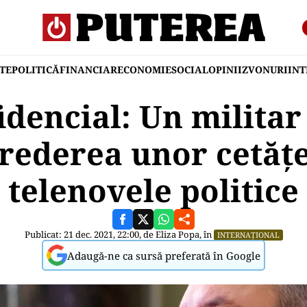
TE
POLITICĂ
FINANCIAR
ECONOMIE
SOCIAL
OPINII
ZVONURI
IN
idencial: Un militar
crederea unor cetățe
telenovele politice
Publicat: 21 dec. 2021, 22:00, de
Eliza Popa
, în
INTERNAȚIONAL
Adaugă-ne ca sursă preferată în Google