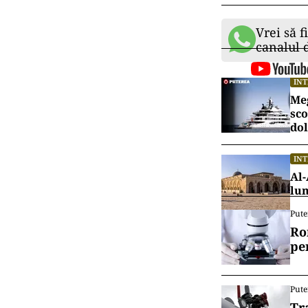
Vrei să f
canalul
IN
Meg
sco
dol
IN
Al-
lu
Pute
Ro
pe
Pute
Tr