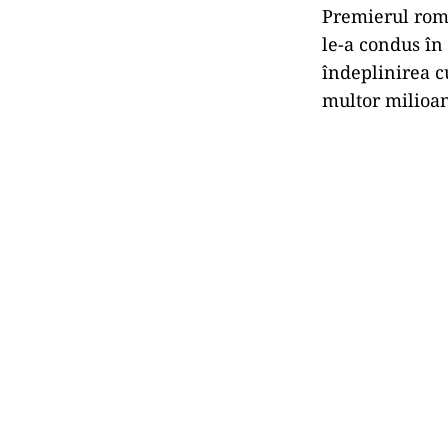
Premierul româ
le-a condus în 
îndeplinirea c
multor milioan