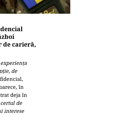
idencial
ăzboi
 de carieră,
e experiența
pție, de
fidencial,
oarece, în
rat deja în
certul de
și interese