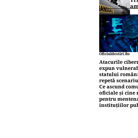
am
Oficiuldestiri.ro
Atacurile ciber
expun vulnerabi
statului român
repetă scenariu
Ce ascund comu
oficiale și cin
pentru mentena
instituțiilor pu