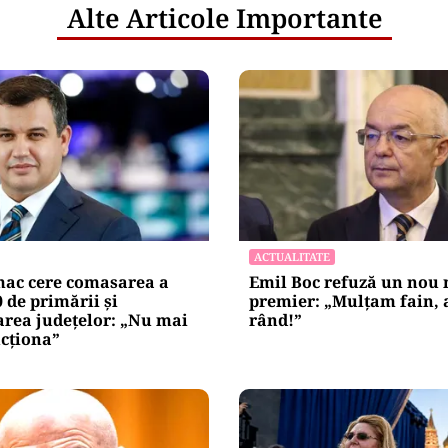
Alte Articole Importante
ACTUALITATE
ac cere comasarea a
Emil Boc refuză un nou
0 de primării și
premier: „Mulțam fain, a
area județelor: „Nu mai
rând!”
cționa”