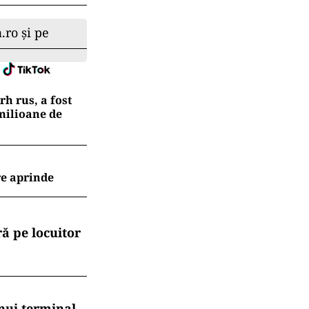
.ro și pe
h rus, a fost
 milioane de
re aprinde
ă pe locuitor
nui terminal