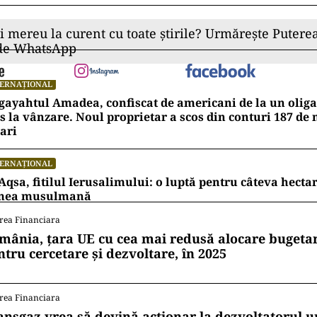
ii mereu la curent cu toate știrile? Urmărește Puterea
 de WhatsApp
TERNAȚIONAL
ayahtul Amadea, confiscat de americani de la un oligar
s la vânzare. Noul proprietar a scos din conturi 187 de
ari
TERNAȚIONAL
Aqsa, fitilul Ierusalimului: o luptă pentru câteva hecta
mea musulmană
rea Financiara
mânia, țara UE cu cea mai redusă alocare bugetar
ntru cercetare și dezvoltare, în 2025
rea Financiara
ansgaz vrea să devină acționar la dezvoltatorul u