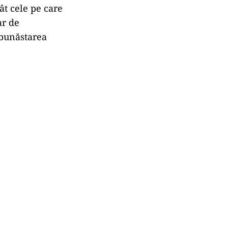
t cele pe care
ar de
 bunăstarea