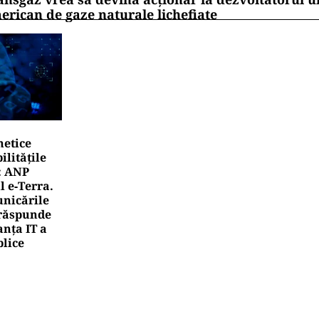
erican de gaze naturale lichefiate
netice
litățile
: ANP
l e‑Terra.
nicările
e răspunde
nța IT a
blice