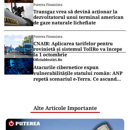
Puterea Financiara
Transgaz vrea să devină acționar la
dezvoltatorul unui terminal american
de gaze naturale lichefiate
Puterea Financiara
CNAIR: Aplicarea tarifelor pentru
rovinietă și sistemul TollRo va începe
la 1 octombrie
Oficiuldestiri.ro
Atacurile cibernetice expun
vulnerabilitățile statului român: ANP
repetă scenariul e‑Terra. Ce ascund
comunicările oficiale și cine răspunde
pentru mentenanța IT a instituțiilor
publice
Alte Articole Importante