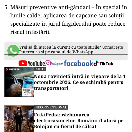
Măsuri preventive anti-gândaci – În special în
lunile calde, aplicarea de capcane sau soluții
specializate în jurul frigiderului poate reduce
riscul infestării.
Vrei să fii mereu la curent cu toate știrile? Urmărește
Puterea.ro și pe canalul de WhatsApp
AUTO
Noua rovinietă intră în vigoare de la 1
octombrie 2026. Ce se schimbă pentru
transportatori
NECONVENTIONAL
FrikiPedia: răzbunarea
electrocasnicelor. Românii îl atacă pe
Bolojan cu fierul de călcat