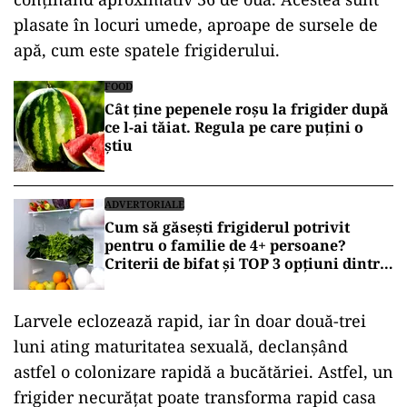
plasate în locuri umede, aproape de sursele de
apă, cum este spatele frigiderului.
FOOD
Cât ține pepenele roșu la frigider după
ce l-ai tăiat. Regula pe care puțini o
știu
ADVERTORIALE
Cum să găsești frigiderul potrivit
pentru o familie de 4+ persoane?
Criterii de bifat și TOP 3 opțiuni dintre
care poți alege
Larvele eclozează rapid, iar în doar două-trei
luni ating maturitatea sexuală, declanșând
astfel o colonizare rapidă a bucătăriei. Astfel, un
frigider necurățat poate transforma rapid casa