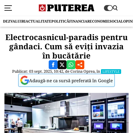
DEZVALUIRI
ACTUALITATE
POLITICĂ
FINANCIAR
ECONOMIE
SOCIAL
OPIN
Electrocasnicul-paradis pentru
gândaci. Cum să eviți invazia
în bucătărie
Publicat: 03 sept. 2025, 10:42, de
Corina Oprea
, în
LIFESTYLE
Adaugă-ne ca sursă preferată în Google