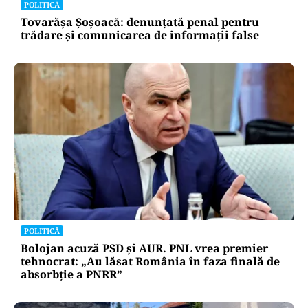
POLITICĂ
Tovarășa Șoșoacă: denunțată penal pentru
trădare și comunicarea de informații false
POLITICĂ
Bolojan acuză PSD și AUR. PNL vrea premier
tehnocrat: „Au lăsat România în faza finală de
absorbţie a PNRR”