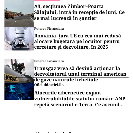
A3, secțiunea Zimbor–Poarta
Sălajului, intră în recepție de luni. Ce
se mai lucrează în șantier
Puterea Financiara
România, țara UE cu cea mai redusă
alocare bugetară pe locuitor pentru
cercetare și dezvoltare, în 2025
Puterea Financiara
Transgaz vrea să devină acționar la
dezvoltatorul unui terminal american
de gaze naturale lichefiate
Oficiuldestiri.ro
Atacurile cibernetice expun
vulnerabilitățile statului român: ANP
repetă scenariul e‑Terra. Ce ascund
comunicările oficiale și cine răspunde
pentru mentenanța IT a instituțiilor
publice