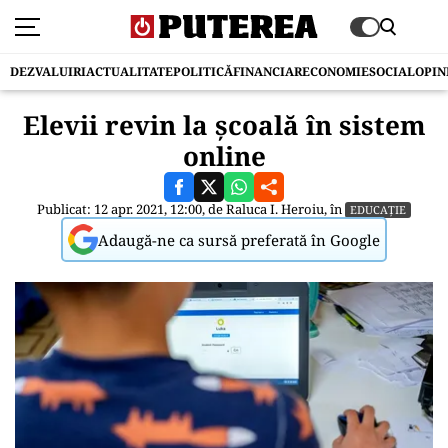
DEZVALUIRI
ACTUALITATE
POLITICĂ
FINANCIAR
ECONOMIE
SOCIAL
OPIN
Elevii revin la școală în sistem
online
Publicat: 12 apr. 2021, 12:00, de
Raluca I. Heroiu
, în
EDUCAȚIE
Adaugă-ne ca sursă preferată în Google