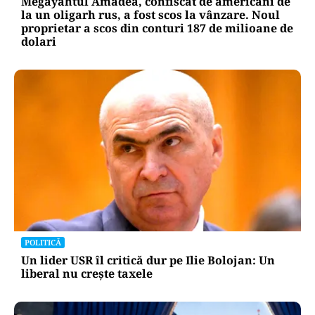
Megayahtul Amadea, confiscat de americani de
la un oligarh rus, a fost scos la vânzare. Noul
proprietar a scos din conturi 187 de milioane de
dolari
POLITICĂ
Un lider USR îl critică dur pe Ilie Bolojan: Un
liberal nu crește taxele