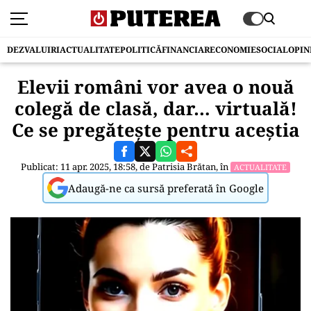
DEZVALUIRI
ACTUALITATE
POLITICĂ
FINANCIAR
ECONOMIE
SOCIAL
OPIN
Elevii români vor avea o nouă
colegă de clasă, dar… virtuală!
Ce se pregătește pentru aceștia
Publicat: 11 apr. 2025, 18:58, de
Patrisia Brătan
, în
ACTUALITATE
Adaugă-ne ca sursă preferată în Google