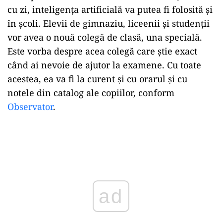
cu zi, inteligența artificială
va
putea
fi folosită
și
în
școli
. Elevii de gimnaziu, liceenii
și
studenții
vor avea o
nouă
colegă
de
clasă
, una specială.
Este
vorba
despre acea
colegă
care știe exact
când
ai
nevoie de ajutor
la
examene. Cu toate
acestea, ea
va
fi
la
curent
și
cu orarul
și
cu
notele din catalog ale copiilor, conform
Observator
.
ad