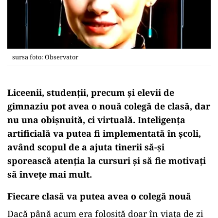
sursa foto: Observator
Liceenii, studenții, precum și elevii de
gimnaziu pot avea o nouă colegă de clasă, dar
nu una
obișnuită
, ci
virtuală
. Inteligența
artificială va
putea
fi implementată în școli,
având scopul de a
ajuta
tinerii
să-și
sporească atenția
la
cursuri și să fie motivați
să învețe
mai
mult.
Fiecare clasă
va
putea
avea o colegă
nouă
Dacă
până
acum
era
folosită doar
în
viața de zi