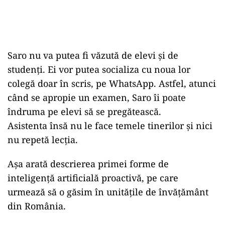
Saro nu
va
putea
fi văzută de elevi
și
de
studenți. Ei vor
putea
socializa
cu
noua
lor
colegă
doar
în
scris, pe WhatsApp. Astfel, atunci
când se apropie un examen, Saro îi poate
îndruma pe elevi
să
se pregătească.
Asistenta
însă
nu le face temele
tinerilor
și
nici
nu
repetă
lecția.
Așa arată descrierea primei forme de
inteligență artificială proactivă, pe care
urmează
să
o găsim
în
unitățile de învățământ
din România.