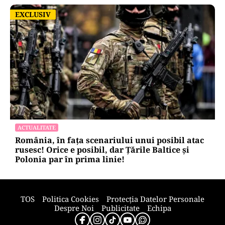
EXCLUSIV
EXCLUSIV
ACTUALITATE
România, în fața scenariului unui posibil atac
rusesc! Orice e posibil, dar Țările Baltice și
Polonia par în prima linie!
TOS
Politica Cookies
Protecția Datelor Personale
Despre Noi
Publicitate
Echipa