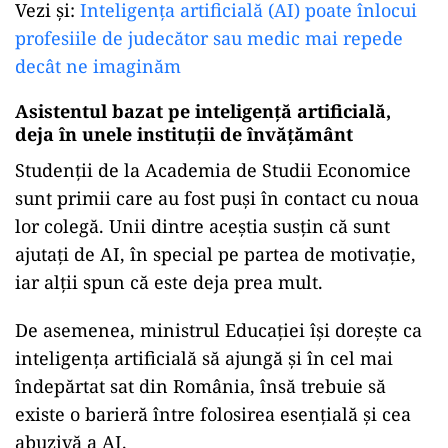
Vezi și:
Inteligența artificială (AI) poate înlocui
profesiile de judecător sau medic mai repede
decât ne imaginăm
Asistentul bazat pe inteligență artificială,
deja în unele instituții de învățământ
Studenții de
la
Academia de Studii Economice
sunt
primii care au fost puși
în
contact cu
noua
lor
colegă
. Unii dintre aceștia susț
in
că
sunt
ajutați de
AI
,
în
special pe
partea
de motivație,
iar alții spun
că
este
deja
prea mult.
De asemenea, ministrul Educației își dorește
ca
inteligența artificială
să
ajungă
și
în
cel
mai
îndepărtat
sat
din România,
însă
trebuie
să
existe o
barieră
între
folosirea esențială
și
cea
abuzivă
a
AI
.