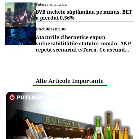
Puterea Financiara
BVB încheie săptămâna pe minus. BET
a pierdut 0,56%
Oficiuldestiri.ro
Atacurile cibernetice expun
vulnerabilitățile statului român: ANP
repetă scenariul e‑Terra. Ce ascund
comunicările oficiale și cine răspunde
pentru mentenanța IT a instituțiilor
publice
Alte Articole Importante