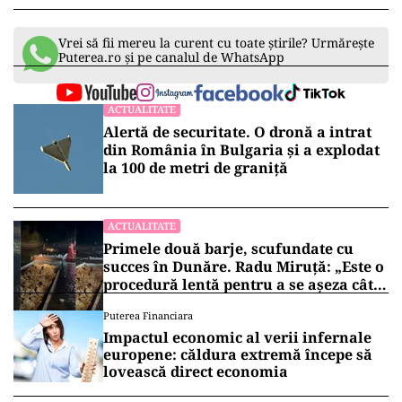
Vrei să fii mereu la curent cu toate știrile? Urmărește
Puterea.ro și pe canalul de WhatsApp
ACTUALITATE
Alertă de securitate. O dronă a intrat
din România în Bulgaria şi a explodat
la 100 de metri de graniţă
ACTUALITATE
Primele două barje, scufundate cu
succes în Dunăre. Radu Miruță: „Este o
procedură lentă pentru a se așeza cât
mai bine”
Puterea Financiara
Impactul economic al verii infernale
europene: căldura extremă începe să
lovească direct economia