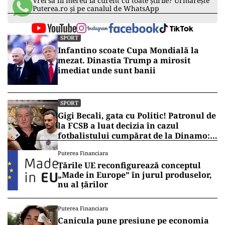
Vrei să fii mereu la curent cu toate știrile? Urmărește
Puterea.ro și pe canalul de WhatsApp
SPORT
Infantino scoate Cupa Mondială la
mezat. Dinastia Trump a mirosit
imediat unde sunt banii
SPORT
Gigi Becali, gata cu Politic! Patronul de
la FCSB a luat decizia în cazul
fotbalistului cumpărat de la Dinamo:
„Fac curățenie! Nu e de echipa asta”
Puterea Financiara
Țările UE reconfigurează conceptul
„Made in Europe” în jurul produselor,
nu al țărilor
Puterea Financiara
Canicula pune presiune pe economia