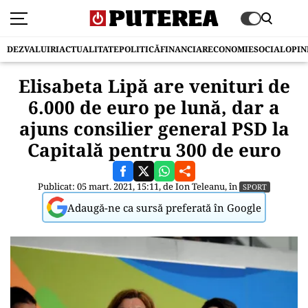
DEZVALUIRI
ACTUALITATE
POLITICĂ
FINANCIAR
ECONOMIE
SOCIAL
OPIN
Elisabeta Lipă are venituri de
6.000 de euro pe lună, dar a
ajuns consilier general PSD la
Capitală pentru 300 de euro
Publicat: 05 mart. 2021, 15:11, de
Ion Teleanu
, în
SPORT
Adaugă-ne ca sursă preferată în Google