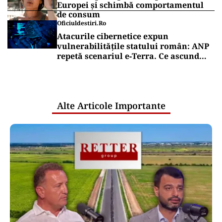
Europei și schimbă comportamentul
de consum
Oficiuldestiri.ro
Atacurile cibernetice expun
vulnerabilitățile statului român: ANP
repetă scenariul e‑Terra. Ce ascund
comunicările oficiale și cine răspunde
pentru mentenanța IT a instituțiilor
publice
Alte Articole Importante