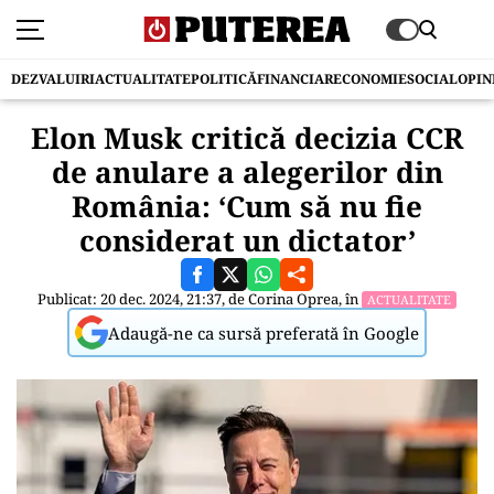
DEZVALUIRI
ACTUALITATE
POLITICĂ
FINANCIAR
ECONOMIE
SOCIAL
OPIN
Elon Musk critică decizia CCR
de anulare a alegerilor din
România: ‘Cum să nu fie
considerat un dictator’
Publicat: 20 dec. 2024, 21:37, de
Corina Oprea
, în
ACTUALITATE
Adaugă-ne ca sursă preferată în Google