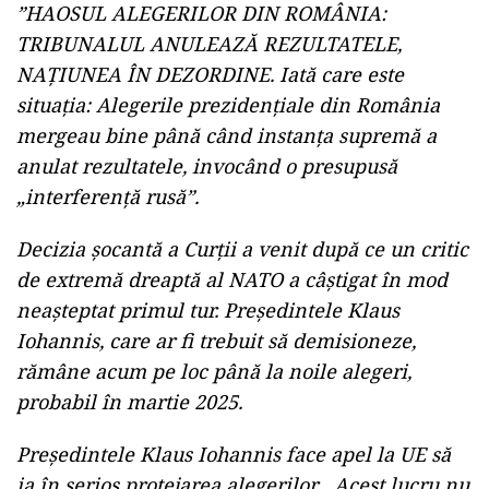
”HAOSUL ALEGERILOR DIN ROMÂNIA:
TRIBUNALUL ANULEAZĂ REZULTATELE,
NAȚIUNEA ÎN DEZORDINE.
Iată care este
situația: Alegerile prezidențiale din România
mergeau bine până când instanța supremă a
anulat rezultatele, invocând o presupusă
„interferență rusă”.
Decizia șocantă a Curții a venit după ce un critic
de extremă dreaptă al NATO a câștigat în mod
neașteptat primul tur.
Președintele Klaus
Iohannis, care ar fi trebuit să demisioneze,
rămâne acum pe loc până la noile alegeri,
probabil în martie 2025.
Președintele Klaus Iohannis face apel la UE să
ia în serios protejarea alegerilor.
„Acest lucru nu