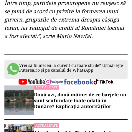
Între timp, partidele proeuropene nu reușesc să
se pună de acord cu privire la formarea unui
guvern, grupurile de extremă-dreapta câștigă
teren, iar ratingul de credit al României tocmai
a fost afectat.”, scrie Mario Nawfal.
Vrei să fii mereu la curent cu toate știrile? Urmărește
Puterea.ro și pe canalul de WhatsApp
ACTUALITATE
Două azi, două mâine: de ce barjele nu
sunt scufundate toate odată în
Dunăre? Explicația autorităților
ACTUALITATE