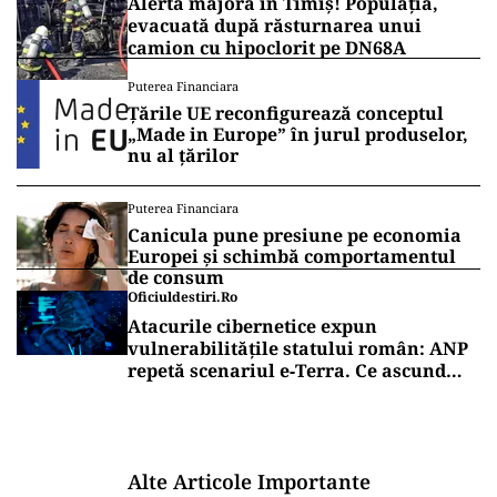
Alertă majoră în Timiș! Populația,
evacuată după răsturnarea unui
camion cu hipoclorit pe DN68A
Puterea Financiara
Țările UE reconfigurează conceptul
„Made in Europe” în jurul produselor,
nu al țărilor
Puterea Financiara
Canicula pune presiune pe economia
Europei și schimbă comportamentul
de consum
Oficiuldestiri.ro
Atacurile cibernetice expun
vulnerabilitățile statului român: ANP
repetă scenariul e‑Terra. Ce ascund
comunicările oficiale și cine răspunde
pentru mentenanța IT a instituțiilor
publice
Alte Articole Importante