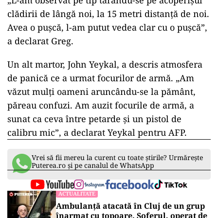
„L-am observat pe tip târându-se pe acoperișul
clădirii de lângă noi, la 15 metri distanță de noi.
Avea o pușcă, l-am putut vedea clar cu o pușcă”,
a declarat Greg.
Un alt martor, John Yeykal, a descris atmosfera
de panică ce a urmat focurilor de armă. „Am
văzut mulți oameni aruncându-se la pământ,
păreau confuzi. Am auzit focurile de armă, a
sunat ca ceva între petarde și un pistol de
calibru mic”, a declarat Yeykal pentru AFP.
Vrei să fii mereu la curent cu toate știrile? Urmărește
Puterea.ro și pe canalul de WhatsApp
ACTUALITATE
Ambulanță atacată în Cluj de un grup
înarmat cu topoare. Șoferul, operat de