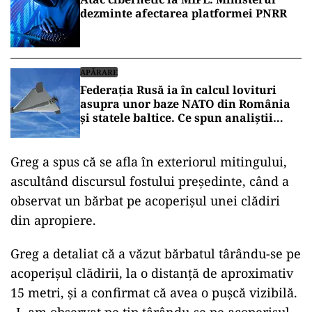
dezminte afectarea platformei PNRR
APĂRARE
Federația Rusă ia în calcul lovituri
asupra unor baze NATO din România
și statele baltice. Ce spun analiștii
militari de la București
Greg a spus că se afla în exteriorul mitingului,
ascultând discursul fostului președinte, când a
observat un bărbat pe acoperișul unei clădiri
din apropiere.
Greg a detaliat că a văzut bărbatul târându-se pe
acoperișul clădirii, la o distanță de aproximativ
15 metri, și a confirmat că avea o pușcă vizibilă.