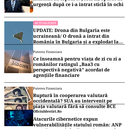
urgență după ce i-a intrat sticlă în ochi
ACTUALITATE
UPDATE: Drona din Bulgaria este
ucraineană/ O dronă a intrat din
România în Bulgaria şi a explodat la
100 de metri de graniţă
Puterea Financiara
Ce înseamnă pentru viața de zi cu zi a
românilor ratingul „Baa3 cu
perspectivă negativă” acordat de
agențiile financiare
Puterea Financiara
Ruptură în cooperarea valutară
occidentală? SUA au intervenit pe
piața valutară fără să consulte BCE
Oficiuldestiri.ro
Atacurile cibernetice expun
vulnerabilitățile statului român: ANP