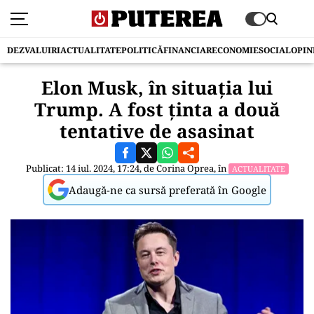
DEZVALUIRI
ACTUALITATE
POLITICĂ
FINANCIAR
ECONOMIE
SOCIAL
OPIN
Elon Musk, în situația lui
Trump. A fost ținta a două
tentative de asasinat
Publicat: 14 iul. 2024, 17:24, de
Corina Oprea
, în
ACTUALITATE
Adaugă-ne ca sursă preferată în Google