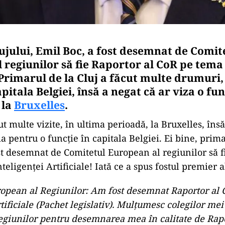
ujului, Emil Boc, a fost desemnat de Comit
 regiunilor să fie Raportor al CoR pe tema 
 Primarul de la Cluj a făcut multe drumuri,
pitala Belgiei, însă a negat că ar viza o fun
 la
Bruxelles
.
t multe vizite, în ultima perioadă, la Bruxelles, îns
a pentru o funcție în capitala Belgiei. Ei bine, prima
st desemnat de Comitetul European al regiunilor să f
teligenței Artificiale! Iată ce a spus fostul premier 
opean al Regiunilor: Am fost desemnat Raportor al
tificiale (Pachet legislativ). Mulțumesc colegilor me
egiunilor pentru desemnarea mea în calitate de Rap