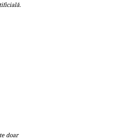
ficială.
ste doar