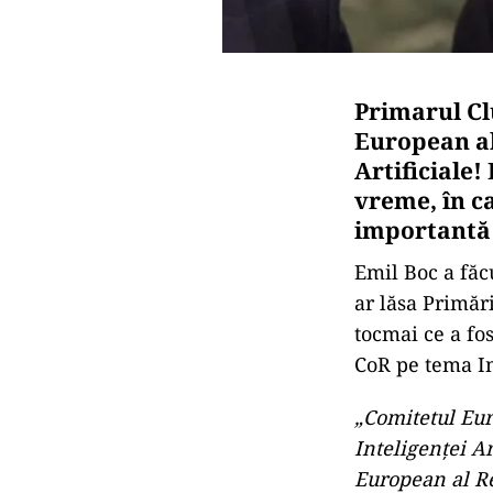
Primarul Cl
European al
Artificiale!
vreme, în ca
importantă
Emil Boc a făcu
ar lăsa Primări
tocmai ce a fo
CoR pe tema In
„Comitetul Eur
Inteligenței Ar
European al R