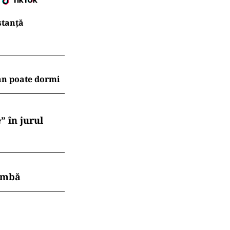
stanță
an poate dormi
” în jurul
himbă