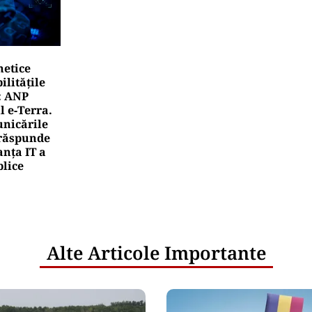
netice
litățile
: ANP
l e‑Terra.
nicările
e răspunde
nța IT a
blice
Alte Articole Importante