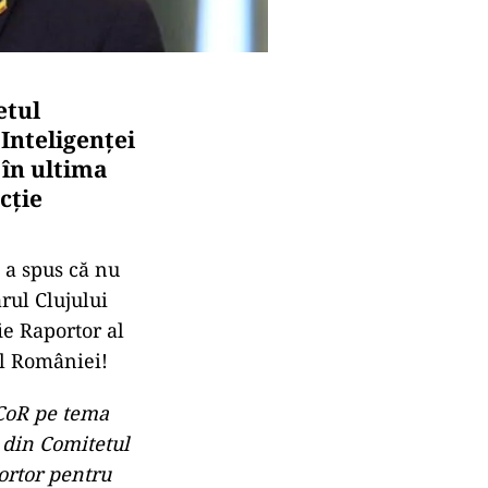
etul
Inteligenței
 în ultima
cție
ă a spus că nu
rul Clujului
ie Raportor al
al României!
 CoR pe tema
i din Comitetul
ortor pentru