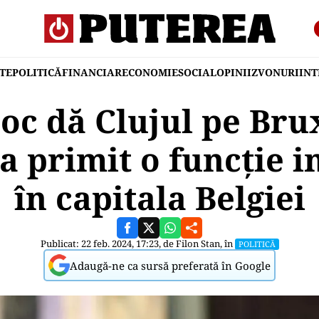
TE
POLITICĂ
FINANCIAR
ECONOMIE
SOCIAL
OPINII
ZVONURI
IN
oc dă Clujul pe Bru
a primit o funcție 
în capitala Belgiei
Publicat: 22 feb. 2024, 17:23, de
Filon Stan
, în
POLITICĂ
Adaugă-ne ca sursă preferată în Google