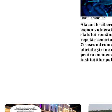
Oficiuldestiri.ro
Atacurile ciber
expun vulnerabi
statului român
repetă scenariu
Ce ascund comu
oficiale și cin
pentru mentena
instituțiilor pu