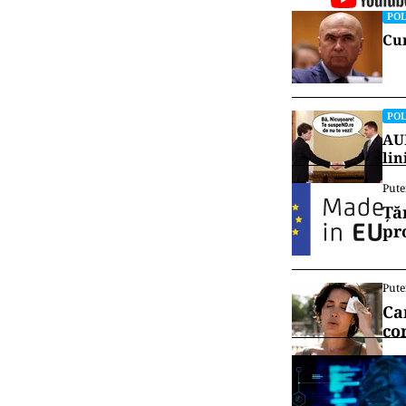
POL
Cum
POL
AUR
lin
Pute
Ță
pr
Pute
Ca
co