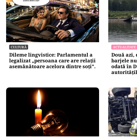
CULTURĂ
ACTUALITATE
Dileme lingvistice: Parlamentul a
Două azi, 
legalizat „persoana care are relații
barjele nu
asemănătoare acelora dintre soți”.
odată în D
autorități