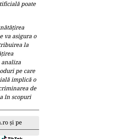
tificială poate
̆tățirea
se va asigura o
tribuirea la
țirea
e analiza
 moduri pe care
ală implică o
iscriminarea de
a în scopuri
.ro și pe