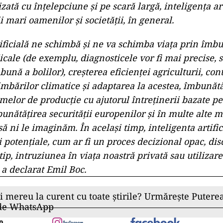
izată cu înțelepciune și pe scară largă, inteligența ar
 mari oamenilor și societății, în general.
ificială ne schimbă și ne va schimba viața prin îmbuna
icale (de exemplu, diagnosticele vor fi mai precise, 
ună a bolilor), creșterea eficienței agriculturii, con
bărilor climatice și adaptarea la acestea, îmbunătă
temelor de producție cu ajutorul întreținerii bazate p
bunătățirea securității europenilor și în multe alte
̆ ni le imaginăm. În același timp, inteligenta artifici
i potențiale, cum ar fi un proces decizional opac, d
ip, intruziunea în viața noastră privată sau utilizare
, a declarat Emil Boc.
ii mereu la curent cu toate știrile? Urmărește Puterea
 de WhatsApp