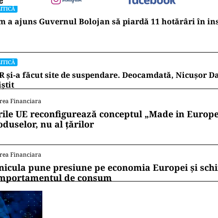
ITICĂ
 a ajuns Guvernul Bolojan să piardă 11 hotărâri în in
ITICĂ
 și-a făcut site de suspendare. Deocamdată, Nicușor D
iștit
rea Financiara
rile UE reconfigurează conceptul „Made in Europe
oduselor, nu al țărilor
rea Financiara
nicula pune presiune pe economia Europei și sc
mportamentul de consum