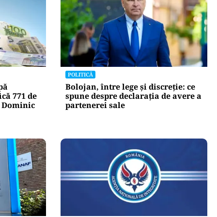
POLITICĂ
pă
Bolojan, între lege și discreție: ce
ică 771 de
spune despre declarația de avere a
u Dominic
partenerei sale