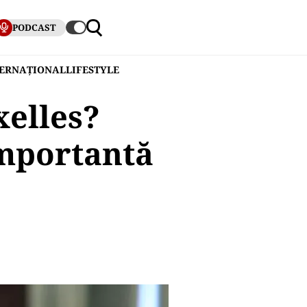
PODCAST
TERNAȚIONAL
LIFESTYLE
xelles?
importantă