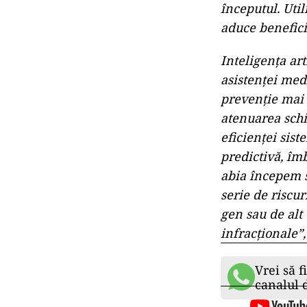
începutul. Util
aduce beneficii
Inteligența art
asistenței med
prevenție mai b
atenuarea schim
eficienței sis
predictivă, îm
abia începem sa
serie de riscur
gen sau de alt t
infracționale”
Vrei să f
canalul