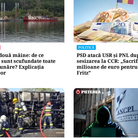
POLITICĂ
două mâine: de ce
PSD atacă USR și PNL du
 sunt scufundate toate
sesizarea la CCR: „Sacrif
unăre? Explicația
milioane de euro pentr
lor
Fritz”