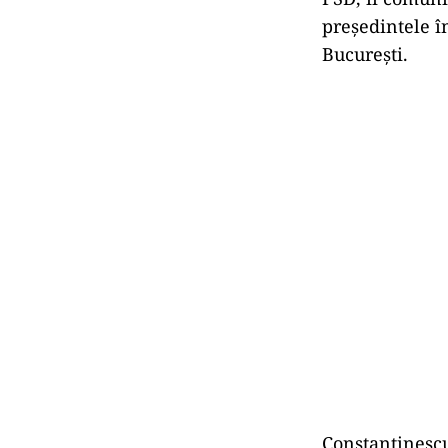
președintele î
București.
Constantinescu 