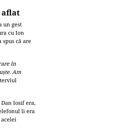
aflat
a un gest
tura cu Ion
a spus că are
rare în
puște. Am
terviul
 Dan Iosif era,
elefonul îi era
 acelei