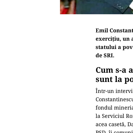
Emil Constant
exercițiu, un 
statului a pov
de SRI.
Cum s-a a
sunt la p
Într-un interv
Constantinescu
fondul mineria
la Serviciul Ro
acea casetă, D
PSD, îi comunic