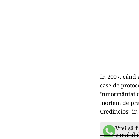
În 2007, când 
case de protoco
înmormântat cu 
mortem de preș
Credincios” în 
Vrei să f
canalul