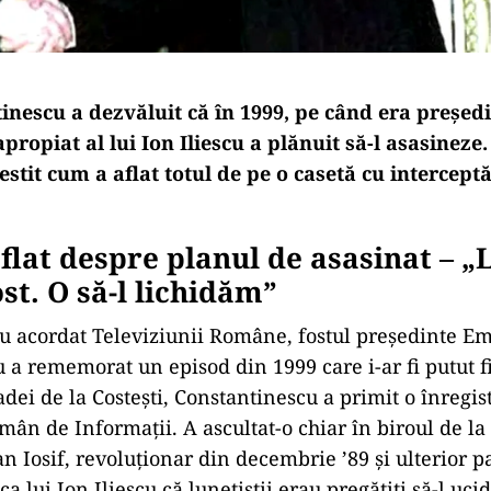
inescu a dezvăluit că în 1999, pe când era președi
apropiat al lui Ion Iliescu a plănuit să-l asasineze.
estit cum a aflat totul de pe o casetă cu intercept
flat despre planul de asasinat – „L
ost. O să-l lichidăm”
iu acordat Televiziunii Române, fostul președinte Em
 a rememorat un episod din 1999 care i-ar fi putut fi
dei de la Costești, Constantinescu a primit o înregis
mân de Informații. A ascultat-o chiar în biroul de la
an Iosif, revoluționar din decembrie ’89 și ulterior 
a lui Ion Iliescu că lunetiștii erau pregătiți să-l uci