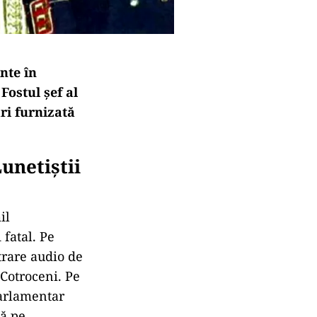
nte în
 Fostul șef al
ări furnizată
unetiștii
il
 fatal. Pe
trare audio de
 Cotroceni. Pe
parlamentar
dă pe