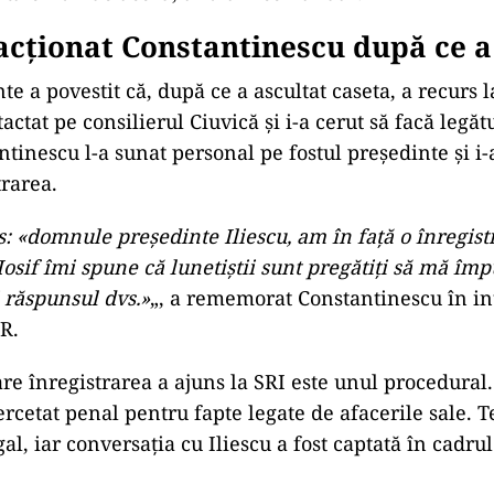
cționat Constantinescu după ce a 
te a povestit că, după ce a ascultat caseta, a recurs l
tactat pe consilierul Ciuvică și i-a cerut să facă legă
ntinescu l-a sunat personal pe fostul președinte și i-
trarea.
: «domnule președinte Iliescu, am în față o înregist
osif îmi spune că lunetiștii sunt pregătiți să mă îm
i răspunsul dvs.»
„, a rememorat Constantinescu în in
R.
re înregistrarea a ajuns la SRI este unul procedural.
ercetat penal pentru fapte legate de afacerile sale. T
al, iar conversația cu Iliescu a fost captată în cadrul