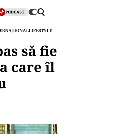
PODCAST
TERNAȚIONAL
LIFESTYLE
as să fie
a care îl
u