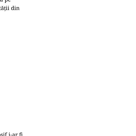
ății din
if i-ar fi