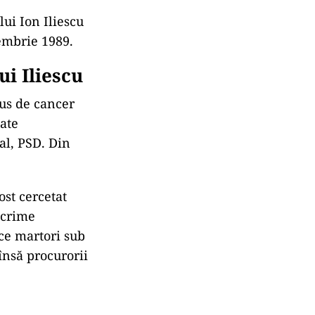
lui Ion Iliescu
cembrie 1989.
ui Iliescu
pus de cancer
oate
al, PSD. Din
ost cercetat
 crime
 ce martori sub
 însă procurorii