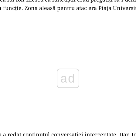
n funcție. Zona aleasă pentru atac era Piața Universit
Play
a redat conținutul conversației interceptate. Dan Ios