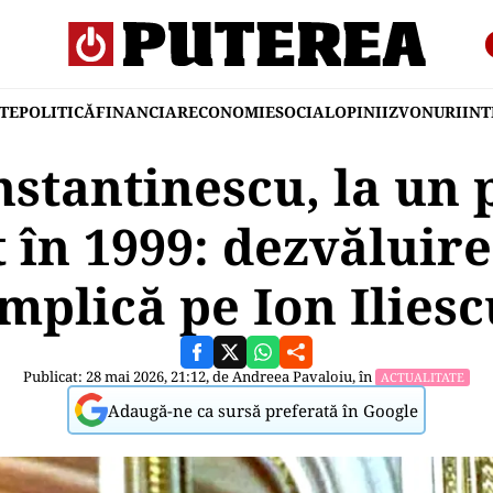
TE
POLITICĂ
FINANCIAR
ECONOMIE
SOCIAL
OPINII
ZVONURI
IN
stantinescu, la un p
 în 1999: dezvăluire
implică pe Ion Iliesc
Publicat: 28 mai 2026, 21:12, de
Andreea Pavaloiu
, în
ACTUALITATE
Adaugă-ne ca sursă preferată în Google