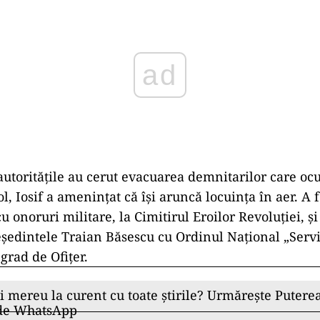
ad
autoritățile au cerut evacuarea demnitarilor care o
l, Iosif a amenințat că își aruncă locuința în aer. A f
onoruri militare, la Cimitirul Eroilor Revoluției, și
edintele Traian Băsescu cu Ordinul Național „Servi
grad de Ofițer.
ii mereu la curent cu toate știrile? Urmărește Puterea
 de WhatsApp