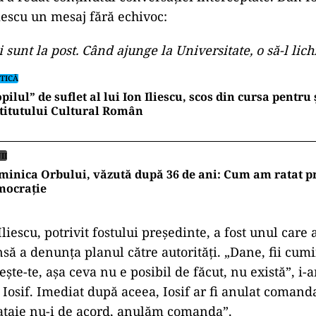
liescu un mesaj fără echivoc:
i sunt la post. Când ajunge la Universitate, o să-l lic
TICĂ
pilul” de suflet al lui Ion Iliescu, scos din cursa pentru 
titutului Cultural Român
II
inica Orbului, văzută după 36 de ani: Cum am ratat p
mocrație
liescu, potrivit fostului președinte, a fost unul care
însă a denunța planul către autorități. „Dane, fii cum
ește-te, așa ceva nu e posibil de făcut, nu există”, i-a
 Iosif. Imediat după aceea, Iosif ar fi anulat comand
ataie nu-i de acord, anulăm comanda”.