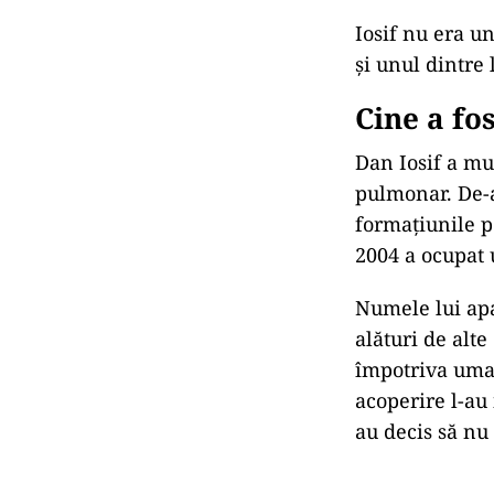
Iosif nu era un
și unul dintre 
Cine a fos
Dan Iosif a mur
pulmonar. De-a 
formațiunile p
2004 a ocupat 
Numele lui apa
alături de alt
împotriva umani
acoperire l-au 
au decis să nu