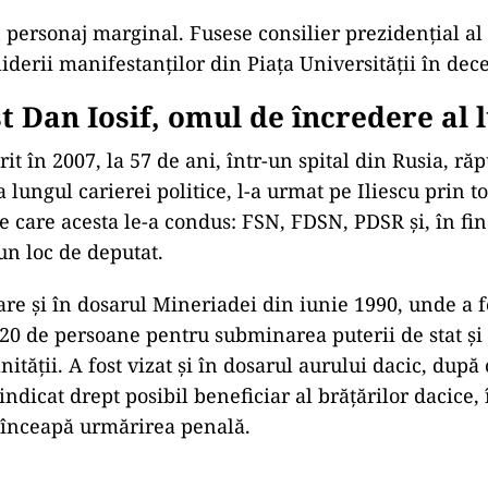
 personaj marginal. Fusese consilier prezidențial al 
liderii manifestanților din Piața Universității în de
t Dan Iosif, omul de încredere al l
it în 2007, la 57 de ani, într-un spital din Rusia, ră
lungul carierei politice, l-a urmat pe Iliescu prin t
e care acesta le-a condus: FSN, FDSN, PDSR și, în fin
un loc de deputat.
re și în dosarul Mineriadei din iunie 1990, unde a f
e 20 de persoane pentru subminarea puterii de stat și
tății. A fost vizat și în dosarul aurului dacic, după
indicat drept posibil beneficiar al brățărilor dacice,
 înceapă urmărirea penală.