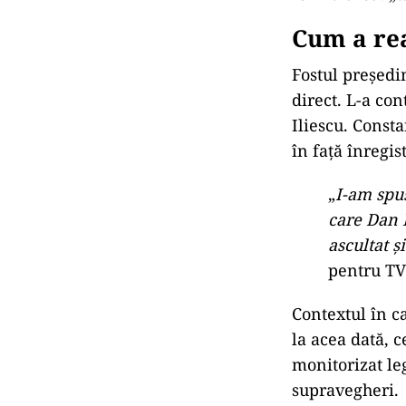
Cum a rea
Fostul președin
direct. L-a con
Iliescu. Consta
în față înregis
„
I-am spus
care Dan I
ascultat ș
pentru TV
Contextul în ca
la acea dată, c
monitorizat leg
supravegheri.