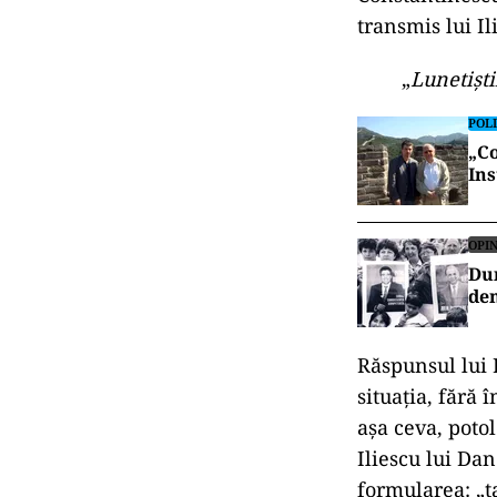
transmis lui I
„
Lunetiști
POLI
„Co
Ins
OPIN
Dum
de
Răspunsul lui I
situația, fără 
așa ceva, potol
Iliescu lui Dan
formularea: „t