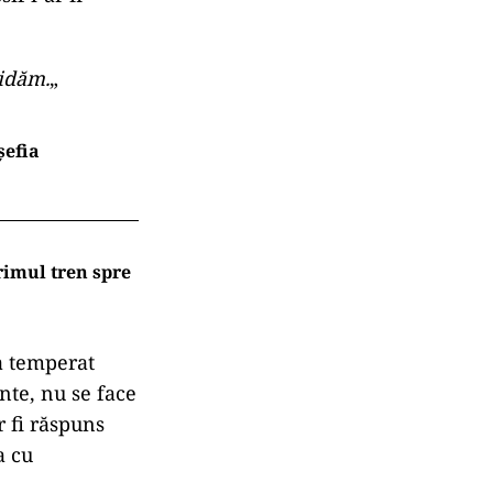
hidăm.
„
șefia
rimul tren spre
 a temperat
inte, nu se face
r fi răspuns
a cu