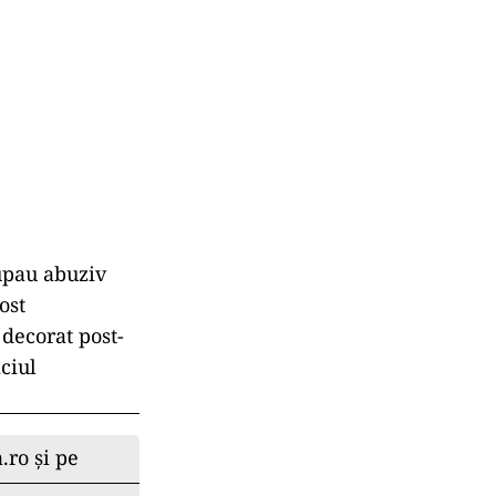
cupau abuziv
ost
 decorat post-
ciul
.ro și pe