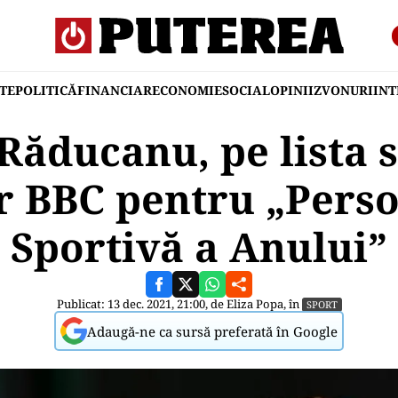
TE
POLITICĂ
FINANCIAR
ECONOMIE
SOCIAL
OPINII
ZVONURI
IN
ăducanu, pe lista s
r BBC pentru „Perso
Sportivă a Anului”
Publicat: 13 dec. 2021, 21:00, de
Eliza Popa
, în
SPORT
Adaugă-ne ca sursă preferată în Google