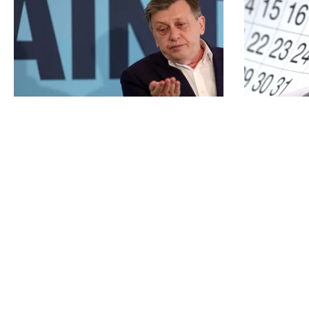
POLITICĂ
SOCIAL
Pe cine vede premier Crin
Zile liber
Antonescu în locul lui Ilie Bolojan.
mai poate 
Numele pe care l-ar desemna, dacă
finalul an
ar fi președinte
TOS
Po