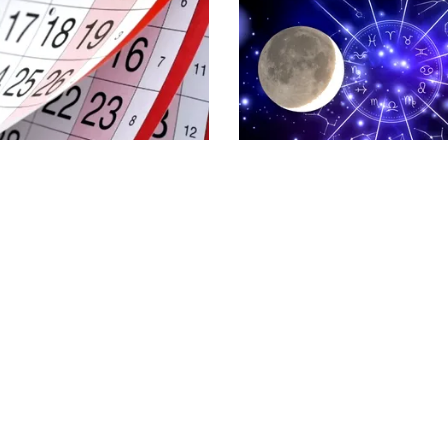
HOROSCOP
e rămase în 2026. Când se
Horoscop 9 august 2026.
face punte până la
Capricornii primesc o ve
ului
neașteptată, Scorpionii 
capitol sentimental
litica Cookies
Protecția Datelor Personale
Despre Noi
Publicitate
© 2026, toate drepturile rezervate puterea.ro