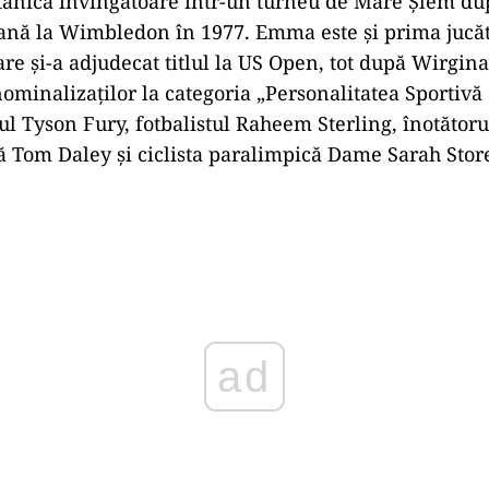
tanică învingătoare într-un turneu de Mare Şlem du
nă la Wimbledon în 1977. Emma este și prima jucăt
are şi-a adjudecat titlul la US Open, tot după Wirgin
nominalizaţilor la categoria „Personalitatea Sportivă
ul Tyson Fury, fotbalistul Raheem Sterling, înotător
pă Tom Daley şi ciclista paralimpică Dame Sarah Stor
Play