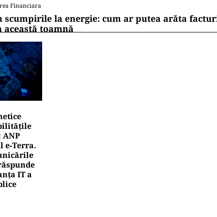
rea Financiara
n scumpirile la energie: cum ar putea arăta factur
n această toamnă
netice
litățile
: ANP
l e‑Terra.
nicările
e răspunde
nța IT a
blice