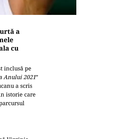
urtă a
mele
ala cu
t inclusă pe
 a Anului 2021
”
canu a scris
n istorie care
 parcursul