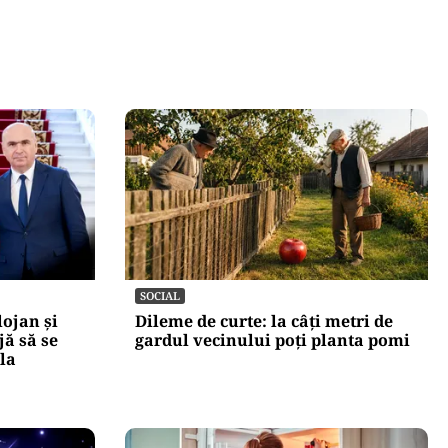
SOCIAL
lojan și
Dileme de curte: la câți metri de
jă să se
gardul vecinului poți planta pomi
 la