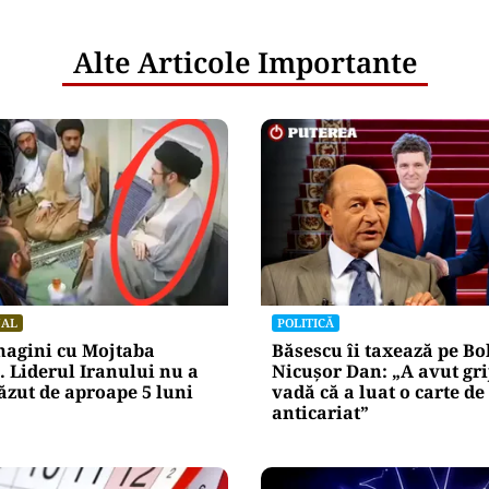
Alte Articole Importante
NAL
POLITICĂ
magini cu Mojtaba
Băsescu îi taxează pe Bo
 Liderul Iranului nu a
Nicușor Dan: „A avut gri
ăzut de aproape 5 luni
vadă că a luat o carte de
anticariat”