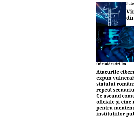
Pute
Vi
di
Oficiuldestiri.ro
Atacurile ciber
expun vulnerabi
statului român
repetă scenariu
Ce ascund comu
oficiale și cin
pentru mentena
instituțiilor pu