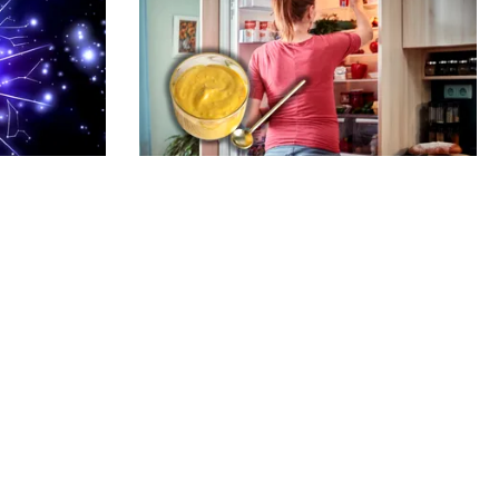
LIFESTYLE
Unde trebuie pus muștarul în
ste
frigider după ce l-ai deschis.
deschid un
Greșeala pe care mulți nu o știau
Echipa