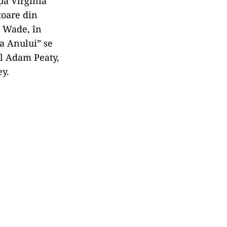
pă Virginia
oare din
a Wade, în
 a Anului” se
ul Adam Peaty,
ey.