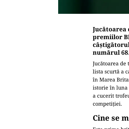
Jucătoarea 
premiilor B
câștigătorul
numărul 68
Jucătoarea de 
lista scurtă a 
în Marea Brita
istorie în lun
a cucerit trofe
competiţiei.
Cine se ma