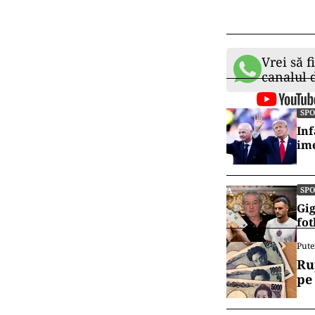
Vrei să f
canalul
SP
Inf
ime
SP
Gig
fot
Pute
Ru
pe