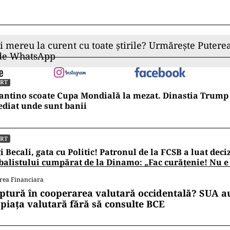
ii mereu la curent cu toate știrile? Urmărește Puterea
 de WhatsApp
ORT
antino scoate Cupa Mondială la mezat. Dinastia Trump 
diat unde sunt banii
ORT
i Becali, gata cu Politic! Patronul de la FCSB a luat deci
balistului cumpărat de la Dinamo: „Fac curățenie! Nu e
rea Financiara
ptură în cooperarea valutară occidentală? SUA au
 piața valutară fără să consulte BCE