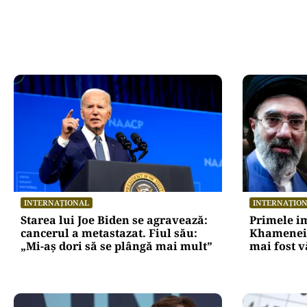
INTERNAȚIONAL
INTERNAȚIO
Starea lui Joe Biden se agravează:
Primele i
cancerul a metastazat. Fiul său:
Khamenei.
„Mi-aș dori să se plângă mai mult”
mai fost v