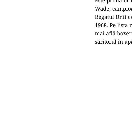
Este prima bri
Wade, campioa
Regatul Unit c
1968. Pe lista 
mai află boxer
săritorul în a