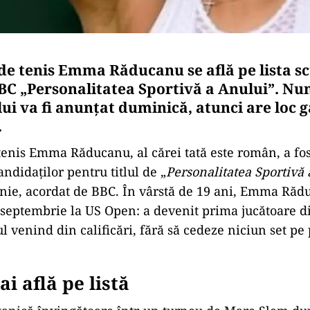
de tenis Emma Răducanu se află pe lista sc
BC „Personalitatea Sportivă a Anului”. Nu
ui va fi anunțat duminică, atunci are loc g
.
tenis Emma Răducanu, al cărei tată este român, a fos
candidaţilor pentru titlul de „
Personalitatea Sportivă
nie, acordat de BBC. În vârstă de 19 ani, Emma Rădu
a septembrie la US Open: a devenit prima jucătoare di
ul venind din calificări, fără să cedeze niciun set pe
i află pe listă