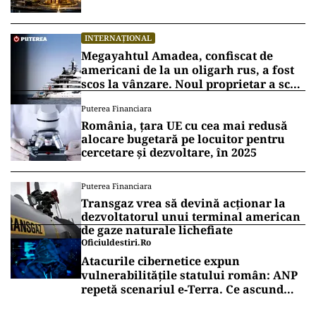
INTERNAȚIONAL
Megayahtul Amadea, confiscat de
americani de la un oligarh rus, a fost
scos la vânzare. Noul proprietar a scos
din conturi 187 de milioane de dolari
Puterea Financiara
România, țara UE cu cea mai redusă
alocare bugetară pe locuitor pentru
cercetare și dezvoltare, în 2025
Puterea Financiara
Transgaz vrea să devină acționar la
dezvoltatorul unui terminal american
de gaze naturale lichefiate
Oficiuldestiri.ro
Atacurile cibernetice expun
vulnerabilitățile statului român: ANP
repetă scenariul e‑Terra. Ce ascund
comunicările oficiale și cine răspunde