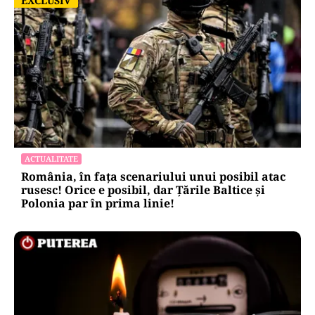
EXCLUSIV
EXCLUSIV
ACTUALITATE
România, în fața scenariului unui posibil atac
rusesc! Orice e posibil, dar Țările Baltice și
Polonia par în prima linie!