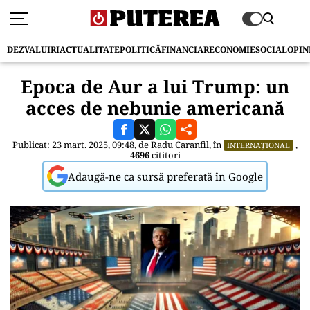
DEZVALUIRI
ACTUALITATE
POLITICĂ
FINANCIAR
ECONOMIE
SOCIAL
OPIN
Epoca de Aur a lui Trump: un
acces de nebunie americană
Publicat: 23 mart. 2025, 09:48, de
Radu Caranfil
, în
,
INTERNAȚIONAL
4696
cititori
Adaugă-ne ca sursă preferată în Google