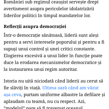
României sub regimul ceaușist servește drept
avertisment asupra pericolelor idolatrizării
liderilor politici în timpul mandatelor lor.​
Reflecții asupra democrației
Într-o democrație sănătoasă, liderii sunt aleși
pentru a servi interesele poporului și pentru a fi
supuși unui control și unei critici constante.
Elogierea excesivă a unui lider în funcție poate
duce la erodarea mecanismelor democratice și
la instaurarea unui regim autoritar.
Istoria nu uită niciodată când liderii au cerut să
fie slăviți în viață.
Ultima oară când am văzut
așa ceva
, purtam uniforme albastre la defilare și
aplaudam cu teamă, nu cu respect. Azi,
”modelul” pare să fi traversat oceanul.