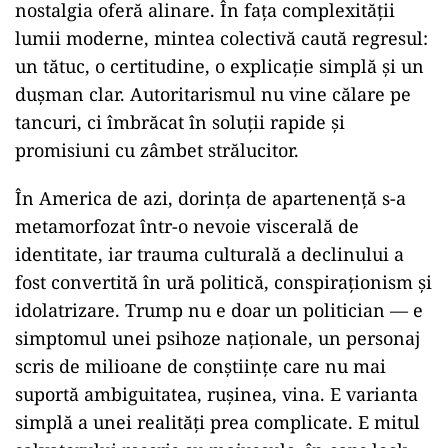
nostalgia oferă alinare. În fața complexității
lumii moderne, mintea colectivă caută regresul:
un tătuc, o certitudine, o explicație simplă și un
dușman clar. Autoritarismul nu vine călare pe
tancuri, ci îmbrăcat în soluții rapide și
promisiuni cu zâmbet strălucitor.
În America de azi, dorința de apartenență s-a
metamorfozat într-o nevoie viscerală de
identitate, iar trauma culturală a declinului a
fost convertită în ură politică, conspiraționism și
idolatrizare. Trump nu e doar un politician — e
simptomul unei psihoze naționale, un personaj
scris de milioane de conștiințe care nu mai
suportă ambiguitatea, rușinea, vina. E varianta
simplă a unei realități prea complicate. E mitul