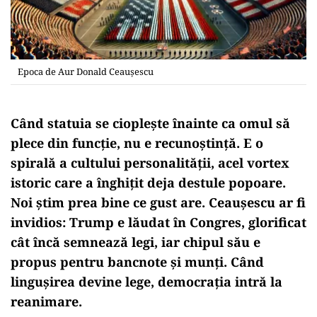
Epoca de Aur Donald Ceaușescu
Când statuia se cioplește înainte ca omul să
plece din funcție, nu e recunoștință. E o
spirală a cultului personalității, acel vortex
istoric care a înghițit deja destule popoare.
Noi știm prea bine ce gust are. Ceaușescu ar fi
invidios: Trump e lăudat în Congres, glorificat
cât încă semnează legi, iar chipul său e
propus pentru bancnote și munți. Când
lingușirea devine lege, democrația intră la
reanimare.