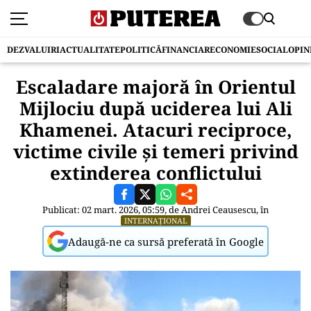
DEZVALUIRI
ACTUALITATE
POLITICĂ
FINANCIAR
ECONOMIE
SOCIAL
OPIN
Escaladare majoră în Orientul
Mijlociu după uciderea lui Ali
Khamenei. Atacuri reciproce,
victime civile și temeri privind
extinderea conflictului
Publicat: 02 mart. 2026, 05:59, de
Andrei Ceausescu
, în
INTERNAȚIONAL
Adaugă-ne ca sursă preferată în Google