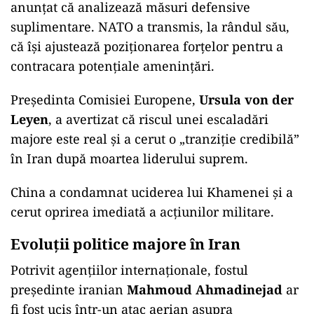
anunțat că analizează măsuri defensive
suplimentare. NATO a transmis, la rândul său,
că își ajustează poziționarea forțelor pentru a
contracara potențiale amenințări.
Președinta Comisiei Europene,
Ursula von der
Leyen
, a avertizat că riscul unei escaladări
majore este real și a cerut o „tranziție credibilă”
în Iran după moartea liderului suprem.
China a condamnat uciderea lui Khamenei și a
cerut oprirea imediată a acțiunilor militare.
Evoluții politice majore în Iran
Potrivit agențiilor internaționale, fostul
președinte iranian
Mahmoud Ahmadinejad
ar
fi fost ucis într-un atac aerian asupra