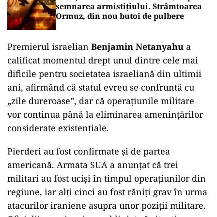
semnarea armistițiului. Strâmtoarea
Ormuz, din nou butoi de pulbere
Premierul israelian
Benjamin Netanyahu
a
calificat momentul drept unul dintre cele mai
dificile pentru societatea israeliană din ultimii
ani, afirmând că statul evreu se confruntă cu
„zile dureroase”, dar că operațiunile militare
vor continua până la eliminarea amenințărilor
considerate existențiale.
Pierderi au fost confirmate și de partea
americană. Armata SUA a anunțat că trei
militari au fost uciși în timpul operațiunilor din
regiune, iar alți cinci au fost răniți grav în urma
atacurilor iraniene asupra unor poziții militare.