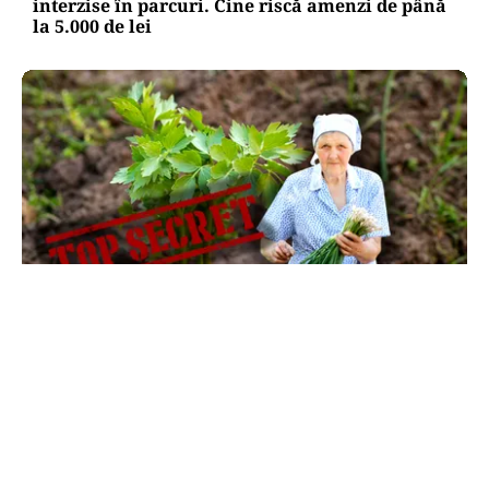
interzise în parcuri. Cine riscă amenzi de până
la 5.000 de lei
LIFESTYLE
Ce se pune la rădăcina leușteanului ca să
crească de doi metri. Calendarul care îți
dublează recolta de frunze