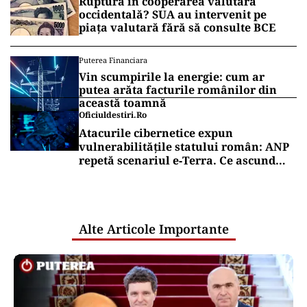
Ruptură în cooperarea valutară
occidentală? SUA au intervenit pe
piața valutară fără să consulte BCE
Puterea Financiara
Vin scumpirile la energie: cum ar
putea arăta facturile românilor din
această toamnă
Oficiuldestiri.ro
Atacurile cibernetice expun
vulnerabilitățile statului român: ANP
repetă scenariul e‑Terra. Ce ascund
comunicările oficiale și cine răspunde
pentru mentenanța IT a instituțiilor
publice
Alte Articole Importante