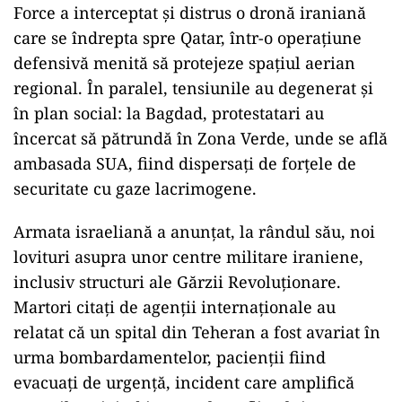
Force a interceptat și distrus o dronă iraniană
care se îndrepta spre Qatar, într-o operațiune
defensivă menită să protejeze spațiul aerian
regional. În paralel, tensiunile au degenerat și
în plan social: la Bagdad, protestatari au
încercat să pătrundă în Zona Verde, unde se află
ambasada SUA, fiind dispersați de forțele de
securitate cu gaze lacrimogene.
Armata israeliană a anunțat, la rândul său, noi
lovituri asupra unor centre militare iraniene,
inclusiv structuri ale Gărzii Revoluționare.
Martori citați de agenții internaționale au
relatat că un spital din Teheran a fost avariat în
urma bombardamentelor, pacienții fiind
evacuați de urgență, incident care amplifică