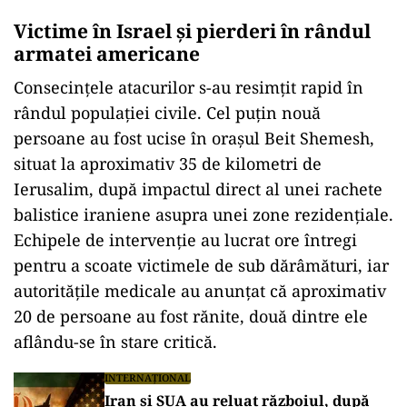
Victime în Israel și pierderi în rândul
armatei americane
Consecințele atacurilor s-au resimțit rapid în
rândul populației civile. Cel puțin nouă
persoane au fost ucise în orașul Beit Shemesh,
situat la aproximativ 35 de kilometri de
Ierusalim, după impactul direct al unei rachete
balistice iraniene asupra unei zone rezidențiale.
Echipele de intervenție au lucrat ore întregi
pentru a scoate victimele de sub dărâmături, iar
autoritățile medicale au anunțat că aproximativ
20 de persoane au fost rănite, două dintre ele
aflându-se în stare critică.
INTERNAȚIONAL
Iran și SUA au reluat războiul, după