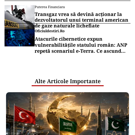
Puterea Financiara
Transgaz vrea să devină acționar la
dezvoltatorul unui terminal american
de gaze naturale lichefiate
Oficiuldestiri.ro
Atacurile cibernetice expun
vulnerabilitățile statului român: ANP
repetă scenariul e‑Terra. Ce ascund
comunicările oficiale și cine răspunde
pentru mentenanța IT a instituțiilor
publice
Alte Articole Importante