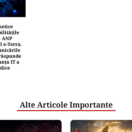
netice
litățile
: ANP
l e‑Terra.
nicările
e răspunde
nța IT a
blice
Alte Articole Importante