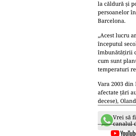
la căldură şi p
persoanelor în
Barcelona.
„Acest lucru a
începutul seco
îmbunătăţirii 
cum sunt planu
temperaturi re
Vara 2003 din 
afectate țări a
decese), Oland
Vrei să f
canalul