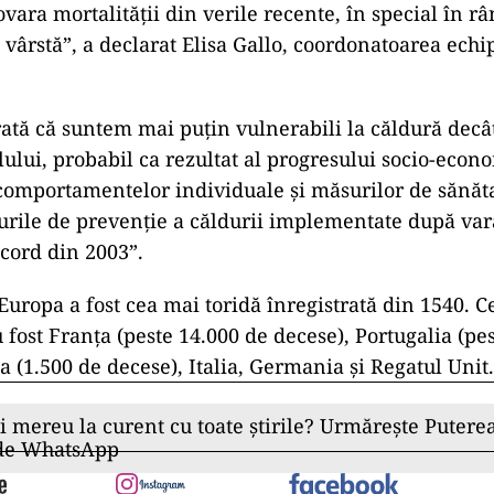
ovara mortalităţii din verile recente, în special în r
 vârstă”, a declarat Elisa Gallo, coordonatoarea echi
rată că suntem mai puţin vulnerabili la căldură decâ
lului, probabil ca rezultat al progresului socio-econ
comportamentelor individuale şi măsurilor de sănăta
rile de prevenţie a căldurii implementate după var
cord din 2003”.
Europa a fost cea mai toridă înregistrată din 1540. C
u fost Franța (peste 14.000 de decese), Portugalia (pe
a (1.500 de decese), Italia, Germania și Regatul Unit.
ii mereu la curent cu toate știrile? Urmărește Puterea
 de WhatsApp