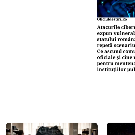
Oficiuldestiri.ro
Atacurile ciber
expun vulnerabi
statului român
repetă scenariu
Ce ascund comu
oficiale și cin
pentru mentena
instituțiilor pu