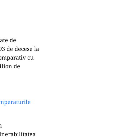
cate de
93 de decese la
 Comparativ cu
ilion de
mperaturile
a
lnerabilitatea