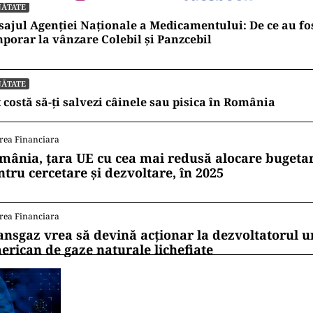
NĂTATE
ajul Agenției Naționale a Medicamentului: De ce au fos
porar la vânzare Colebil și Panzcebil
NĂTATE
 costă să-ți salvezi câinele sau pisica în România
rea Financiara
mânia, țara UE cu cea mai redusă alocare bugetar
ntru cercetare și dezvoltare, în 2025
rea Financiara
ansgaz vrea să devină acționar la dezvoltatorul u
erican de gaze naturale lichefiate