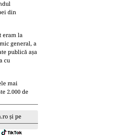
ândul
pei din
t eram la
omic general, a
te publică aşa
a cu
ele mai
ste 2.000 de
.ro și pe