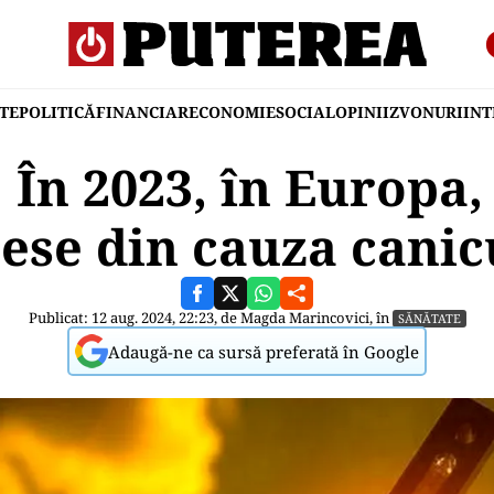
TE
POLITICĂ
FINANCIAR
ECONOMIE
SOCIAL
OPINII
ZVONURI
IN
 În 2023, în Europa,
ese din cauza canic
Publicat: 12 aug. 2024, 22:23, de
Magda Marincovici
, în
SĂNĂTATE
Adaugă-ne ca sursă preferată în Google