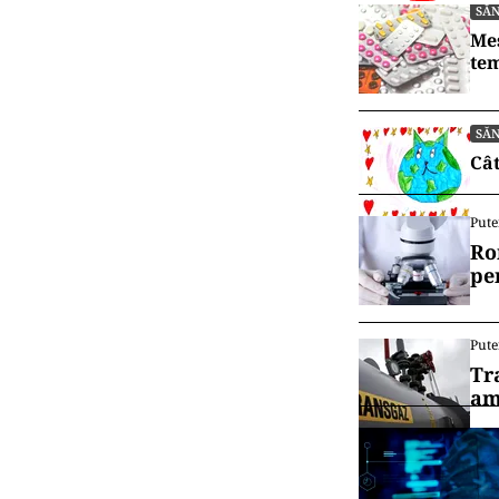
SĂ
Mes
tem
SĂ
Cât
Pute
Ro
pe
Pute
Tr
am