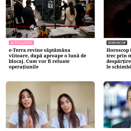
ACTUALITATE
HOROSCOP
e-Terra revine săptămâna
Horoscop 8
viitoare, după aproape o lună de
trec prin
blocaj. Cum vor fi reluate
despărțire
operațiunile
le schimbă