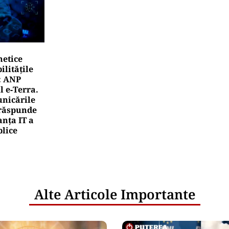
netice
litățile
: ANP
l e‑Terra.
nicările
e răspunde
nța IT a
blice
Alte Articole Importante