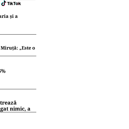
ria şi a
Miruță: „Este o
6%
strează
gat nimic, a