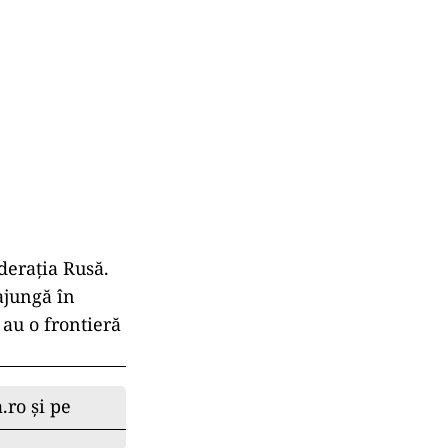
deraţia Rusă.
ajungă în
 au o frontieră
.ro și pe