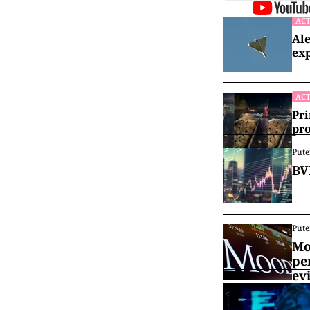
ACT
Ale
exp
ACT
Pri
pro
Pute
BV
Pute
Mo
pe
ev