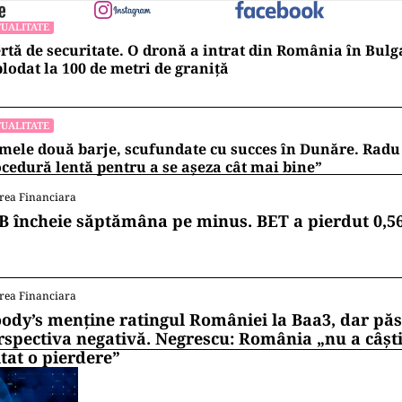
UALITATE
rtă de securitate. O dronă a intrat din România în Bulga
lodat la 100 de metri de graniţă
UALITATE
mele două barje, scufundate cu succes în Dunăre. Radu 
cedură lentă pentru a se așeza cât mai bine”
rea Financiara
B încheie săptămâna pe minus. BET a pierdut 0,5
rea Financiara
ody’s menține ratingul României la Baa3, dar pă
rspectiva negativă. Negrescu: România „nu a câști
itat o pierdere”