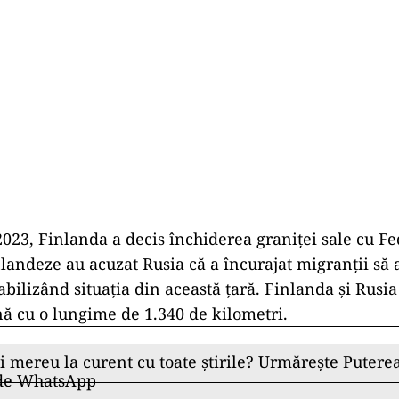
023, Finlanda a decis închiderea graniţei sale cu Fe
inlandeze au acuzat Rusia că a încurajat migranţii să 
bilizând situația din această țară. Finlanda şi Rusia
ă cu o lungime de 1.340 de kilometri.
ii mereu la curent cu toate știrile? Urmărește Puterea
 de WhatsApp