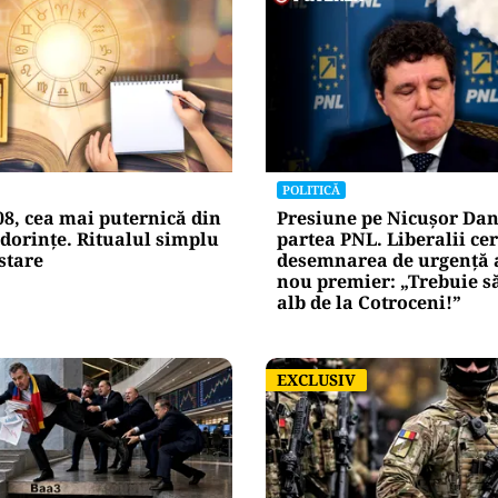
POLITICĂ
08, cea mai puternică din
Presiune pe Nicușor Dan
dorințe. Ritualul simplu
partea PNL. Liberalii cer
stare
desemnarea de urgență 
nou premier: „Trebuie s
alb de la Cotroceni!”
EXCLUSIV
EXCLUSIV