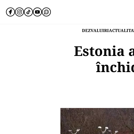
DEZVALUIRI
ACTUALITA
Estonia 
închi