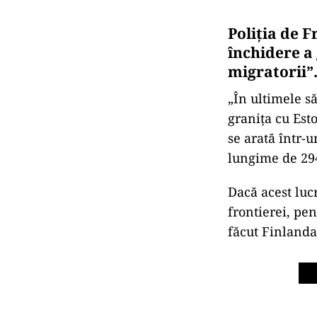
Poliţia de 
închidere a 
migratorii”
„În ultimele 
granița cu Est
se arată într-
lungime de 29
Dacă acest luc
frontierei, pen
făcut Finlanda