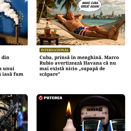
INTERNAȚIONAL
 din
Cuba, prinsă în menghină. Marco
Rubio avertizează Havana că nu
a unui
mai există nicio „supapă de
ă iasă fum
scăpare”