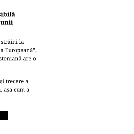
ibilă
iunii
străini la
nea Europeană”,
estoniană are o
şi trecere a
ă, așa cum a