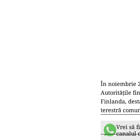
În noiembrie 2
Autoritățile f
Finlanda, desta
terestră comun
Vrei să f
canalul