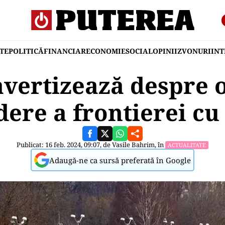
TE
POLITICĂ
FINANCIAR
ECONOMIE
SOCIAL
OPINII
ZVONURI
IN
avertizează despre o
dere a frontierei cu
Publicat: 16 feb. 2024, 09:07, de
Vasile Bahrim
, în
ACTUALITATE
Adaugă-ne ca sursă preferată în Google