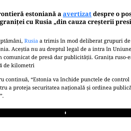
Frontieră estoniană a
avertizat
despre o pos
graniței cu Rusia „din cauza creşterii pres
.
săptămâni,
Rusia
a trimis în mod deliberat grupuri de 
onia. Aceştia nu au dreptul legal de a intra în Uniu
un comunicat de presă dar publicității. Granița ruso-
4 de kilometri
ru continuă, “Estonia va închide punctele de control 
tru a proteja securitatea națională și ordinea public
”.
Play