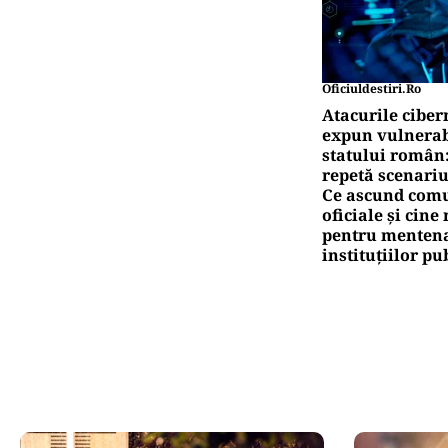
Oficiuldestiri.ro
Atacurile ciber
expun vulnerabi
statului român
repetă scenariu
Ce ascund comu
oficiale și cin
pentru mentena
instituțiilor pu