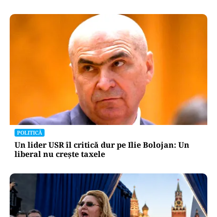
INTERNAȚIONAL
Megayahtul Amadea, confiscat de americani de
la un oligarh rus, a fost scos la vânzare. Noul
proprietar a scos din conturi 187 de milioane de
dolari