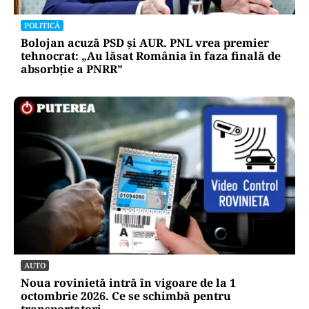
POLITICĂ
Tovarășa Șoșoacă: denunțată penal pentru
trădare și comunicarea de informații false
POLITICĂ
Bolojan acuză PSD și AUR. PNL vrea premier
tehnocrat: „Au lăsat România în faza finală de
absorbţie a PNRR”