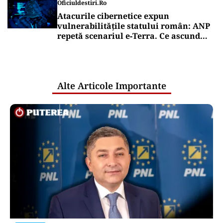
ACTUALITATE
Groapă de trei metri lângă Palatul
Cotroceni. O cântăreață a rămas cu
mașina blocata în mijlocul Capitalei:
„Am căzut în groapa asta”
Puterea Financiara
Transgaz vrea să devină acționar la
dezvoltatorul unui terminal american
de gaze naturale lichefiate
Puterea Financiara
CNAIR: Aplicarea tarifelor pentru
rovinietă și sistemul TollRo va începe
la 1 octombrie
Oficiuldestiri.ro
Atacurile cibernetice expun
vulnerabilitățile statului român: ANP
repetă scenariul e‑Terra. Ce ascund
comunicările oficiale și cine răspunde
pentru mentenanța IT a instituțiilor
publice