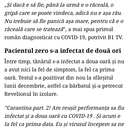
italianului internat în acel moment la Rimini,
tot cu coronavirus. Băiatul este din Dobrana,
locuieşte cu părinţii şi cu bunicii.
Tânărul din comuna gorjeană Prigoria fusese
diagnosticat cu coronavirus pe 26 februarie și
adus la Institutul ”Matei Balș, iar pe 1 martie era
deja externat, pentru că toate testele au arătat că
se vindecase. Nu a putut să meargă însă acasă,
pentru că toată familia lui este în carantină.
„Şi dacă e să fie, până la urmă e o răceală, o
gripă care se poate vindeca, adică nu e aşa rău.
Nu trebuie să fie panică aşa mare, pentru că e o
răceală care se tratează
”, a mai spus primul
român diagnosticat cu COVID-19, potrivit B1 TV.