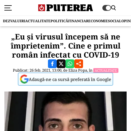
DEZVALUIRI
ACTUALITATE
POLITICĂ
FINANCIAR
ECONOMIE
SOCIAL
OPIN
„Eu și virusul începem să ne
împrietenim”. Cine e primul
român infectat cu COVID-19
Publicat: 26 feb. 2021, 13:00, de
Eliza Popa
, în
ACTUALITATE
Adaugă-ne ca sursă preferată în Google