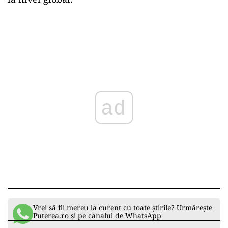
Epilog
La un an de la anuntarea primului caz de
COVID-19 în România, datele arata că peste
780.000 de oameni au fost infectati cu Sars-cov 2
și s-au inregistrat peste 20.000 de
decese. România a intrat în carantină la scurt
timp de la detectarea „pacientului zero”.
Pe 11 martie 2020, Organizaţia Mondială a
Sănătăţii declara oficial pandemia de COVID-19
la nivel global.