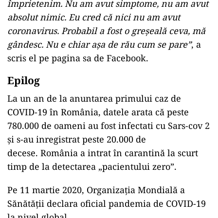
Pacientul zero s-a infectat de două ori
Între timp, tânărul s-a infectat a doua oară și nu
a avut nici la fel de simptom, la fel ca prima
oară. Testul s-a pozitivat din nou la sfârșitul
lunii decembrie, astfel ca bărbatul și-a petrecut
Revelionul în izolare.
”Carantina part. 2! Am reușit performanța sa fiu
infectat și a doua oară cu COVID-19 . Și acum e
la fel ca prima data. Eu și virusul începem sa ne
împrietenim. Nu am avut simptome, nu am avut
absolut nimic. Eu cred că nici nu am avut
coronavirus. Probabil a fost o greșeală ceva, mă
gândesc. Nu e chiar aşa de rău cum se pare”
, a
scris el pe pagina sa de Facebook.