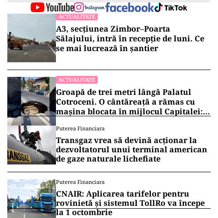
ad
Vrei să fii mereu la curent cu toate știrile? Urmărește
Puterea.ro și pe canalul de WhatsApp
ACTUALITATE
A3, secțiunea Zimbor–Poarta
Sălajului, intră în recepție de luni. Ce
se mai lucrează în șantier