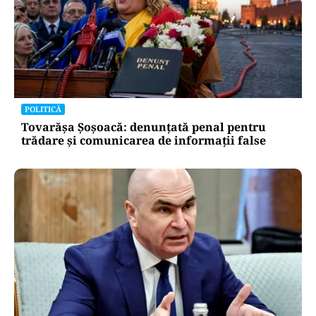
POLITICĂ
Un lider USR îl critică dur pe Ilie Bolojan: Un
liberal nu crește taxele