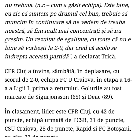
nu trebuia. (n.r. – cum a găsit echipa). Este bine,
eu zic că suntem pe drumul cel bun, trebuie să
muncim în continuare să ne vedem de treaba
noastră, să fim mult mai concentraţi şi să nu
greşim. Un rezultat de egalitate, cu toate că nu e
bine să vorbeşti la 2-0, dar cred că acolo se
îndrepta această partidă”
, a declarat Trică.
CFR Cluj a învins, sâmbătă, în deplasare, cu
scorul de 2-0, echipa FC U Craiova, în etapa a 16-
a a Ligii I, prima a returului. Golurile au fost
marcate de Sigurjonsson (65) și Deac (89).
În clasament, lider este CFR Cluj, cu 42 de
puncte, echipă urmată de FCSB, 31 de puncte,
CSU Craiova, 28 de puncte, Rapid şi FC Botoşani,