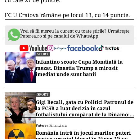
cu câte 27 de puncte.
FC U Craiova rămâne pe locul 13, cu 14 puncte.
Vrei să fii mereu la curent cu toate știrile? Urmărește
Puterea.ro și pe canalul de WhatsApp
SPORT
Infantino scoate Cupa Mondială la
mezat. Dinastia Trump a mirosit
imediat unde sunt banii
SPORT
Gigi Becali, gata cu Politic! Patronul de
la FCSB a luat decizia în cazul
fotbalistului cumpărat de la Dinamo:
„Fac curățenie! Nu e de echipa asta”
Puterea Financiara
România intră în jocul marilor puteri
pentru uraniul blocat în Niger. Miza: