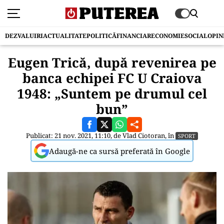
DEZVALUIRI
ACTUALITATE
POLITICĂ
FINANCIAR
ECONOMIE
SOCIAL
OPIN
Eugen Trică, după revenirea pe
banca echipei FC U Craiova
1948: „Suntem pe drumul cel
bun”
Publicat: 21 nov. 2021, 11:10, de
Vlad Ciotoran
, în
SPORT
Adaugă-ne ca sursă preferată în Google