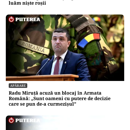
luăm niște roșii
APĂRARE
Radu Miruță acuză un blocaj în Armata
Română: „Sunt oameni cu putere de decizie
care se pun de-a curmezișul”