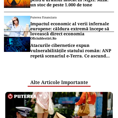
un stoc de peste 1.000 de tone
Puterea Financiara
Impactul economic al verii infernale
europene: căldura extremă începe să
lovească direct economia
Oficiuldestiri.ro
Atacurile cibernetice expun
vulnerabilitățile statului român: ANP
repetă scenariul e‑Terra. Ce ascund
comunicările oficiale și cine răspunde
pentru mentenanța IT a instituțiilor
publice
Alte Articole Importante