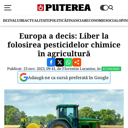
DEZVALUIRI
ACTUALITATE
POLITICĂ
FINANCIAR
ECONOMIE
SOCIAL
OPIN
Europa a decis: Liber la
folosirea pesticidelor chimice
în agricultură
Publicat: 23 nov. 2023, 09:41, de
Florentin Lucaniuc
, în
ECONOMIE
Adaugă-ne ca sursă preferată în Google