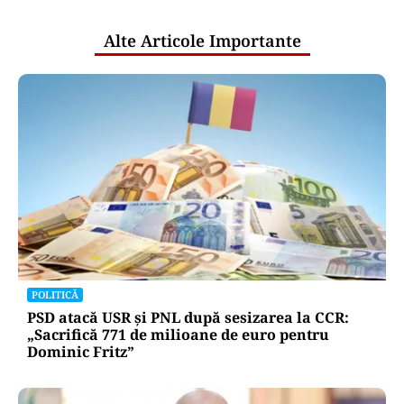
Țările UE reconfigurează conceptul
„Made in Europe” în jurul produselor,
nu al țărilor
Puterea Financiara
Canicula pune presiune pe economia
Europei și schimbă comportamentul
de consum
Oficiuldestiri.ro
Atacurile cibernetice expun
vulnerabilitățile statului român: ANP
repetă scenariul e‑Terra. Ce ascund
comunicările oficiale și cine răspunde
pentru mentenanța IT a instituțiilor
publice
Alte Articole Importante