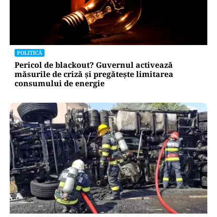
POLITICĂ
Bolojan, între lege și discreție: ce spune despre
declarația de avere a partenerei sale
POLITICĂ
Pericol de blackout? Guvernul activează
măsurile de criză și pregătește limitarea