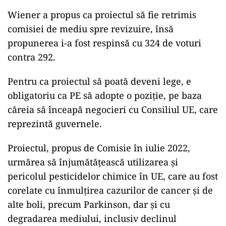
fermierii care ar fi fost eliberați de dictatele
industriei agricole”, a declarat
europarlamentara austriacă ecologistă Sarah
Wiener, responsabilă cu dosarul respectiv din
partea comisiei de mediu din PE.
Verzii și alte partide de stânga au votat în cele
din urmă împotriva formei finale a proiectului
de lege, din cauză că o campanie concertată a
Partidului Popular European și a altor grupuri
de dreapta îi diluaseră numeroase prevederi.
Wiener a propus ca proiectul să fie retrimis
comisiei de mediu spre revizuire, însă
propunerea i-a fost respinsă cu 324 de voturi
contra 292.