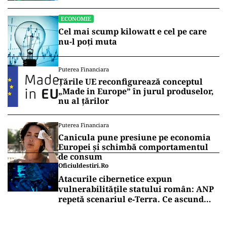
conservatori, pe motiv că ar afecta
productivitatea agricolă și competitivitatea
agricultorilor din UE.
Vrei să fii mereu la curent cu toate știrile? Urmărește
Puterea.ro și pe canalul de WhatsApp
ECONOMIE
Peste 5.000 de români nu își mai pot
cumpăra casa. Efectul atacului
cibernetic de la ANCPI explicat de un
broker
ECONOMIE
Cel mai scump kilowatt e cel pe care
nu-l poți muta
Puterea Financiara