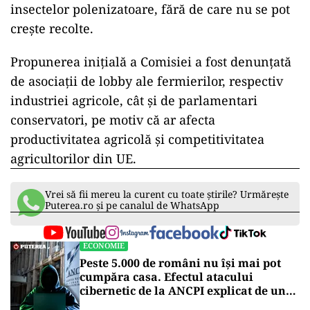
Pentru ca proiectul să poată deveni lege, e
obligatoriu ca PE să adopte o poziție, pe baza
căreia să înceapă negocieri cu Consiliul UE, care
reprezintă guvernele.
Proiectul, propus de Comisie în iulie 2022,
urmărea să înjumătățească utilizarea și
pericolul pesticidelor chimice în UE, care au fost
corelate cu înmulțirea cazurilor de cancer și de
alte boli, precum Parkinson, dar și cu
degradarea mediului, inclusiv declinul
insectelor polenizatoare, fără de care nu se pot
crește recolte.
Propunerea inițială a Comisiei a fost denunțată
de asociații de lobby ale fermierilor, respectiv
industriei agricole, cât și de parlamentari