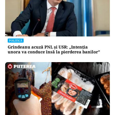
POLITICĂ
Cum explică Ilie Bolojan dezastrul economic
din România: „Am procedat corect față de țara
noastră”