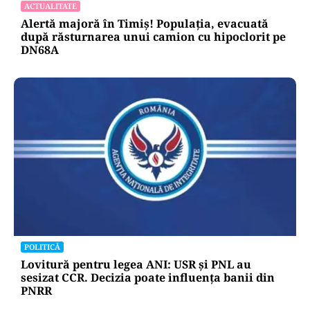
consumului de energie
ACTUALITATE
Alertă majoră în Timiș! Populația, evacuată
după răsturnarea unui camion cu hipoclorit pe
DN68A