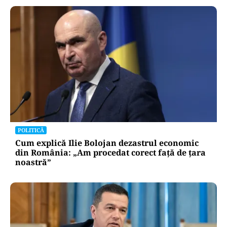
POLITICĂ
Lovitură pentru legea ANI: USR și PNL au
sesizat CCR. Decizia poate influența banii din
PNRR