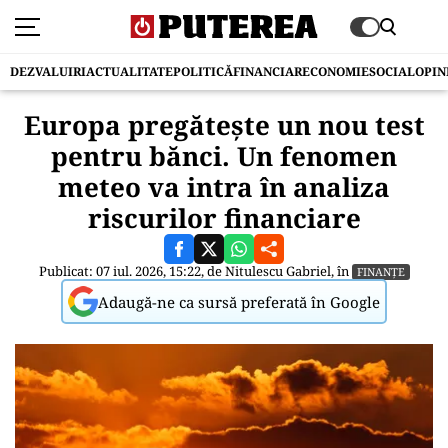
DEZVALUIRI
ACTUALITATE
POLITICĂ
FINANCIAR
ECONOMIE
SOCIAL
OPIN
Europa pregătește un nou test
pentru bănci. Un fenomen
meteo va intra în analiza
riscurilor financiare
Publicat: 07 iul. 2026, 15:22, de
Nitulescu Gabriel
, în
FINANȚE
Adaugă-ne ca sursă preferată în Google