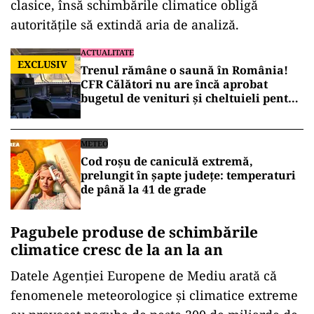
clasice, însă schimbările climatice obligă
autoritățile să extindă aria de analiză.
ACTUALITATE
EXCLUSIV
Trenul rămâne o saună în România!
CFR Călători nu are încă aprobat
bugetul de venituri și cheltuieli pentru
2026
METEO
Cod roșu de caniculă extremă,
prelungit în șapte județe: temperaturi
de până la 41 de grade
Pagubele produse de schimbările
climatice cresc de la an la an
Datele Agenției Europene de Mediu arată că
fenomenele meteorologice și climatice extreme