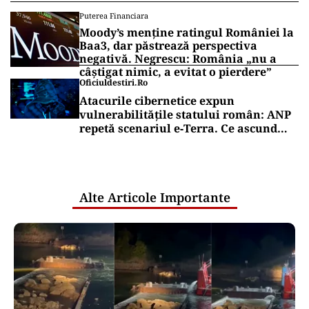
Puterea Financiara
Moody’s menține ratingul României la
Baa3, dar păstrează perspectiva
negativă. Negrescu: România „nu a
câștigat nimic, a evitat o pierdere”
Oficiuldestiri.ro
Atacurile cibernetice expun
vulnerabilitățile statului român: ANP
repetă scenariul e‑Terra. Ce ascund
comunicările oficiale și cine răspunde
pentru mentenanța IT a instituțiilor
publice
Alte Articole Importante