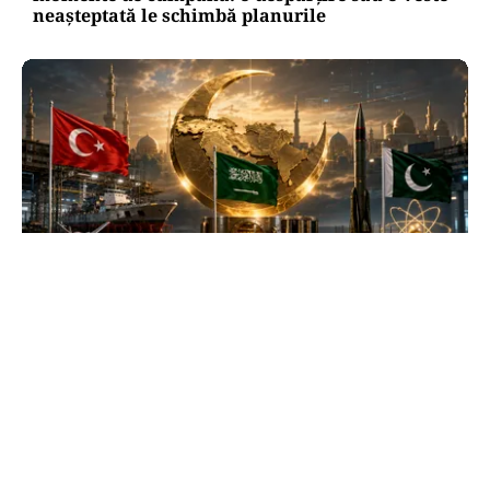
neașteptată le schimbă planurile
INTERNAȚIONAL
Se naște un „NATO sunnit”: Arabia Saudită,
Turcia și Pakistan își unesc forțele militare
TOS
Politica Cookies
Protecția Datelor Personale
Despre Noi
Publicitate
Echipa