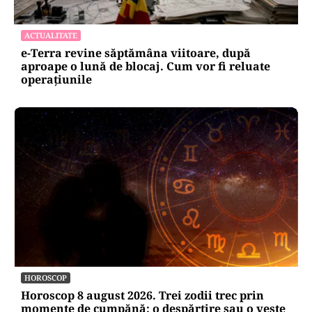
ACTUALITATE
e-Terra revine săptămâna viitoare, după
aproape o lună de blocaj. Cum vor fi reluate
operațiunile
HOROSCOP
Horoscop 8 august 2026. Trei zodii trec prin
momente de cumpănă: o despărțire sau o veste