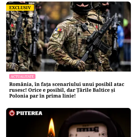
EXCLUSIV
EXCLUSIV
ACTUALITATE
România, în fața scenariului unui posibil atac
rusesc! Orice e posibil, dar Țările Baltice și
Polonia par în prima linie!