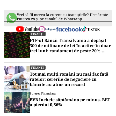
Vrei să fii mereu la curent cu toate știrile? Urmărește
Puterea.ro și pe canalul de WhatsApp
FINANȚE
ETF-ul Băncii Transilvania a depășit
300 de milioane de lei în active în doar
trei luni: randament de peste 20%.
Testul real va veni într-o perioadă de
corecții
FINANȚE
Tot mai mulți români nu mai fac față
ratelor: cererile de negociere cu
băncile au atins un record
Puterea Financiara
BVB încheie săptămâna pe minus. BET
a pierdut 0,56%