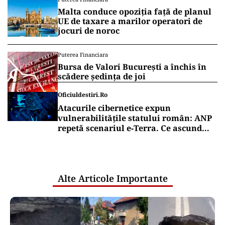
Malta conduce opoziția față de planul
UE de taxare a marilor operatori de
jocuri de noroc
Puterea Financiara
Bursa de Valori București a închis în
scădere ședința de joi
Oficiuldestiri.ro
Atacurile cibernetice expun
vulnerabilitățile statului român: ANP
repetă scenariul e‑Terra. Ce ascund
comunicările oficiale și cine răspunde
pentru mentenanța IT a instituțiilor
publice
Alte Articole Importante