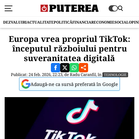
DEZVALUIRI
ACTUALITATE
POLITICĂ
FINANCIAR
ECONOMIE
SOCIAL
OPIN
Europa vrea propriul TikTok:
începutul războiului pentru
suveranitatea digitală
Publicat: 24 feb. 2026, 22:23, de
Radu Caranfil
, în
TEHNOLOGIE
Adaugă-ne ca sursă preferată în Google