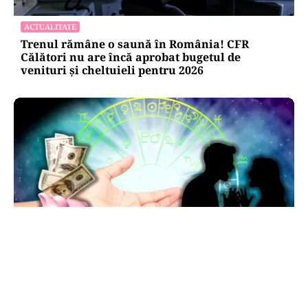
ACTUALITATE
Trenul rămâne o saună în România! CFR
Călători nu are încă aprobat bugetul de
venituri și cheltuieli pentru 2026
HOROSCOP
Horoscop 7 august 2026: ziua în care Berbecii își
pierd răbdarea, iar Taurii pierd bani