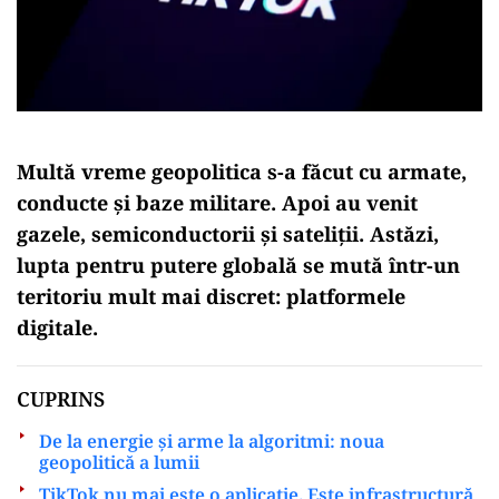
Multă vreme geopolitica s-a făcut cu armate,
conducte și baze militare. Apoi au venit
gazele, semiconductorii și sateliții. Astăzi,
lupta pentru putere globală se mută într-un
teritoriu mult mai discret:
platformele
digitale
.
CUPRINS
De la energie și arme la algoritmi: noua
geopolitică a lumii
TikTok nu mai este o aplicație. Este infrastructură