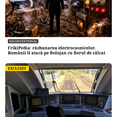
NECONVENTIONAL
FrikiPedia: răzbunarea electrocasnicelor.
Românii îl atacă pe Bolojan cu fierul de călcat
EXCLUSIV
EXCLUSIV