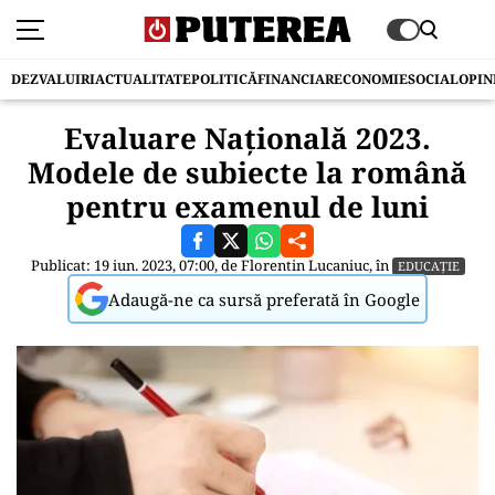
DEZVALUIRI
ACTUALITATE
POLITICĂ
FINANCIAR
ECONOMIE
SOCIAL
OPIN
Evaluare Națională 2023.
Modele de subiecte la română
pentru examenul de luni
Publicat: 19 iun. 2023, 07:00, de
Florentin Lucaniuc
, în
EDUCAȚIE
Adaugă-ne ca sursă preferată în Google