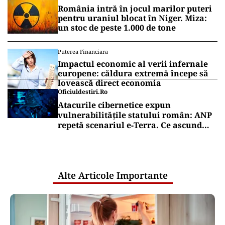
România intră în jocul marilor puteri
pentru uraniul blocat în Niger. Miza:
un stoc de peste 1.000 de tone
Puterea Financiara
Impactul economic al verii infernale
europene: căldura extremă începe să
lovească direct economia
Oficiuldestiri.ro
Atacurile cibernetice expun
vulnerabilitățile statului român: ANP
repetă scenariul e‑Terra. Ce ascund
comunicările oficiale și cine răspunde
pentru mentenanța IT a instituțiilor
publice
Alte Articole Importante