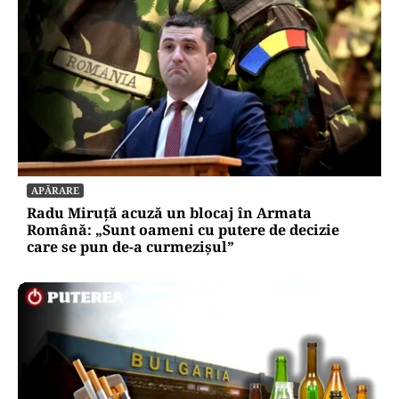
APĂRARE
Radu Miruță acuză un blocaj în Armata
Română: „Sunt oameni cu putere de decizie
care se pun de-a curmezișul”